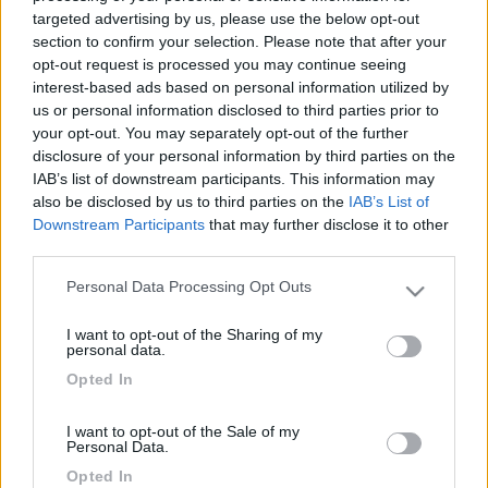
targeted advertising by us, please use the below opt-out
visto che si appoggia al mobiletto dove c'è il lavandino.
section to confirm your selection. Please note that after your
opt-out request is processed you may continue seeing
In pratica la porta forma un angolo di 90° con il frigo: per poter
interest-based ads based on personal information utilized by
togliere i ripiani in modo semplice dovrei aprirla di più... quindi
us or personal information disclosed to third parties prior to
per togliere i ripiani per pulirli e per rimetterli ogni volta sono
your opt-out. You may separately opt-out of the further
sudori. In pratica riesco a toglierli e rimetterli, ma forzando un
disclosure of your personal information by third parties on the
po' e ho quindi paura che prima o poi si rompa qualche plastica.
IAB’s list of downstream participants. This information may
also be disclosed by us to third parties on the
IAB’s List of
Forse sarà una domanda che non trova risposta, ma c'è
Downstream Participants
that may further disclose it to other
qualcuno che ha lo stesso problema? c'è un qualche trucco che
third parties.
da neofita ignoro? tipo togliere la porta svitandola?!
Personal Data Processing Opt Outs
Please note that this website/app uses one or more Google
grazie a tutti per l'ascolto!
services and may gather and store information including but
I want to opt-out of the Sharing of my
not limited to your visit or usage behaviour. You may click to
personal data.
Camperumbe
grant or deny consent to Google and its third-party tags to
Opted In
use your data for below specified purposes in below Google
19
ecostar
consent section.
I want to opt-out of the Sale of my
37392
Personal Data.
Inserito il
23/08/2018
alle:
22:34:29
Opted In