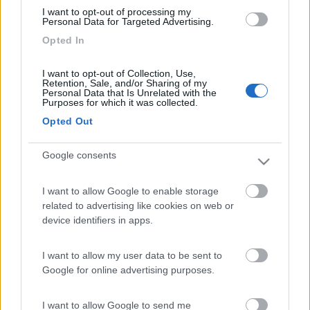
I want to opt-out of processing my
Inserito il
30/04/2017
alle:
15:18:28
Personal Data for Targeted Advertising.
Opted In
In risposta al messaggio di
ilcamaleonte
del
30/04/2017
alle
10:40:31
In linea teorica tutto è fattibile, ma è indispensabile sapere (o almeno
I want to opt-out of Collection, Use,
capire) com'è composta la parte di cellula sulla quale si vuole intervenire
Retention, Sale, and/or Sharing of my
in modo così invasivo. Finchè si parla di passacavi, piuttosto che
Personal Data that Is Unrelated with the
Purposes for which it was collected.
...
Opted Out
Io ho un maxioblo di serie sulla dinette, ma lo ho ricoperto
Google consents
esternamente con la pellicola bianca da wrapping perchè come
era trasparente trasforma il camper in un forno.
I want to allow Google to enable storage
Anche secondo me, per mettere un oblo in mansarda penserei a
related to advertising like cookies on web or
un 40x40 che sicuramente è piu che sufficente.
device identifiers in apps.
Vista la posizione, non sarebbe male montarne uno a apertura
elettrica con telecomando, sicuramente comodo senza doversi
arrampicare ogni volta per aprire e chiudere.
I want to allow my user data to be sent to
Google for online advertising purposes.
https://www.dometic.com/it-
it/it/prodotti/climatizzazione/ventilazione/bocchette/fan-tastic-
I want to allow Google to send me