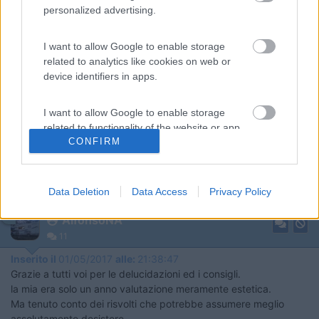
model-7350-vent-fan-_-52581
personalized advertising.
I want to allow Google to enable storage
related to analytics like cookies on web or
____________________________________
device identifiers in apps.
Tommaso IZ4DJI
I want to allow Google to enable storage
www.iz4dji.it
related to functionality of the website or app.
CONFIRM
I want to allow Google to enable storage
related to personalization.
Data Deletion
Data Access
Privacy Policy
I want to allow Google to enable storage
9
AlfonsoNA
related to security, including authentication
11
functionality and fraud prevention, and other
Inserito il
01/05/2017
alle:
21:38:47
user protection.
Grazie a tutti voi per le delucidazioni ed i consigli.
la mia era solo un anno valutazione meramente estetica.
Ma tenuto conto dei risvolti che potrebbe assumere meglio
assolutamente desistere