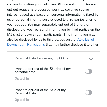
section to confirm your selection. Please note that after your
p.s. in alternativa potresti prendere in considerazione il classico
opt-out request is processed you may continue seeing
oblò 40x40: ti garantirebbe ricircolo d'aria, spenderesti molto
interest-based ads based on personal information utilized by
meno ed il lavoro sarebbe meno invasivo. Tieni presente che
us or personal information disclosed to third parties prior to
non sempre chi ha maxi oblò ne è entusiasta ...
your opt-out. You may separately opt-out of the further
disclosure of your personal information by third parties on the
IAB’s list of downstream participants. This information may
also be disclosed by us to third parties on the
IAB’s List of
Downstream Participants
that may further disclose it to other
third parties.
Personal Data Processing Opt Outs
Please note that this website/app uses one or more Google
services and may gather and store information including but
I want to opt-out of the Sharing of my
not limited to your visit or usage behaviour. You may click to
personal data.
grant or deny consent to Google and its third-party tags to
Opted In
Seguimi su:
use your data for below specified purposes in below Google
https://sites.google.com/site/i...
consent section.
I want to opt-out of the Sale of my
Modificato da ilcamaleonte il 30/04/2017 alle 10:44:51
Personal Data.
19
IZ4DJI
Opted In
58914