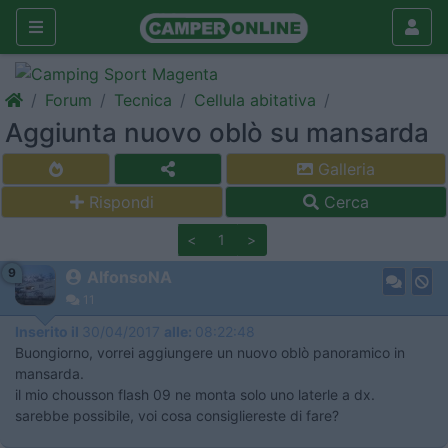
Forum
Tecnica
Cellula abitativa
Aggiunta nuovo oblò su mansarda
Galleria
Rispondi
Cerca
<
1
>
9
AlfonsoNA
11
Inserito il
30/04/2017
alle:
08:22:48
Buongiorno, vorrei aggiungere un nuovo oblò panoramico in
mansarda.
il mio chousson flash 09 ne monta solo uno laterle a dx.
sarebbe possibile, voi cosa consigliereste di fare?