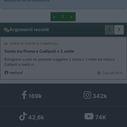
<
1
>
Argomenti recenti
AREE DI SOSTA E CAMPEGGI
Sosta tra Roma e Gallipoli x 1 notte
Buingiorno a tutti mi potreste suggerire 1 sosta x 1 notte tra roma e
Gallipoli a metà vi...
melsof
Oggi alle 08:56
169k
342k
42,6k
74K