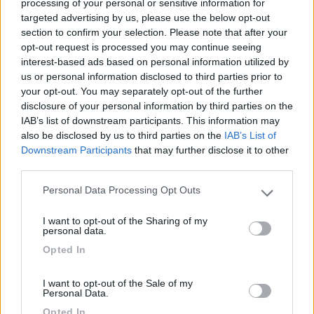
processing of your personal or sensitive information for
targeted advertising by us, please use the below opt-out
section to confirm your selection. Please note that after your
opt-out request is processed you may continue seeing
interest-based ads based on personal information utilized by
us or personal information disclosed to third parties prior to
your opt-out. You may separately opt-out of the further
disclosure of your personal information by third parties on the
IAB’s list of downstream participants. This information may
also be disclosed by us to third parties on the
IAB’s List of
Downstream Participants
that may further disclose it to other
third parties.
+ 12 volt
- 12 volt
Personal Data Processing Opt Outs
Please note that this website/app uses one or more Google
motore
services and may gather and store information including but
motore
I want to opt-out of the Sharing of my
not limited to your visit or usage behaviour. You may click to
personal data.
-12 volt
grant or deny consent to Google and its third-party tags to
+12 volt
Opted In
use your data for below specified purposes in below Google
consent section.
Modificato da roberto&donatella il 08/05/2018 alle 18:18:24
I want to opt-out of the Sale of my
Personal Data.
T i t a n
Opted In