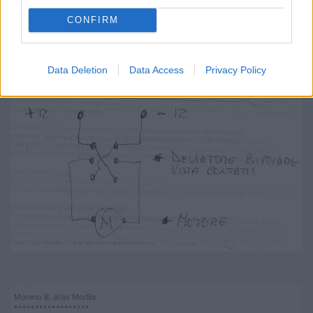
gradino dovrai premere il pulsante fino a quando non arriva a
fine corsa, lo stesso per chiuderlo).
CONFIRM
Costo del lavoro se fai da te, circa 20/25 euro per l'acquisto del
deviatore bipolare, un po' di filo elettrico di almeno 2,5 mm2 o
4mm2 e un'oretta di lavoro
Data Deletion
Data Access
Privacy Policy
Moreno B. alias MorBa
******************