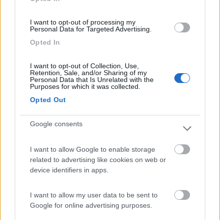
-
Inserito il
09/05/2018
alle:
06:52:35
I want to opt-out of processing my
Bisogna unire 1 con 6 e 2 con 5.
Personal Data for Targeted Advertising.
si porta alimentazione in centro (3e4) piu e meno a piacere.il
Opted In
motore va collegato su 1 e 2 oppure su 5 e 6 a piacere .il
doppio deviatore deve essere a zero centrale.
I want to opt-out of Collection, Use,
Retention, Sale, and/or Sharing of my
Personal Data that Is Unrelated with the
Modificato da T i t a n il 09/05/2018 alle 06:58:51
Purposes for which it was collected.
20
obionekenoby
Opted Out
3573
Inserito il
27/05/2020
alle:
14:27:38
Google consents
Peccato che io sia una pippa con l'elettronica. Ho lo stesso
problema: il gradino del mio CI autoroller 4 del 1997. Il motorino
I want to allow Google to enable storage
elettrico funziona. E' l'elettronica di controllo che è andata
related to advertising like cookies on web or
Kaput... Volevo fare, meglio trovare, qualcosa di simile, un
device identifiers in apps.
circuito appunto con fine corsa in e out e sensore 12v che il mio
già ora come accendo il quadro ritira la pedana... Ovviamente
per cambiare tutto mi hanno 'sparato' (ma neanche tanto più o
I want to allow my user data to be sent to
meno a comprare un prodotto fatto quello è il prezzo) 400
Google for online advertising purposes.
euro...