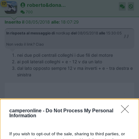
17
roberto&dona...
700
Inserito il
08/05/2018
alle:
18:07:29
In risposta al messaggio di
nordkap
del
08/05/2018
alle
15:30:05
Non vedo il link? Ciao
nei due poli centrali colleghi i due fili del motore
ai poli laterali colleghi + e - 12 v da un lato
dal lato opposto sempre 12 v ma inverti + e - tra destra e
sinistra
camperonline -
Do Not Process My Personal
Information
If you wish to opt-out of the sale, sharing to third parties, or