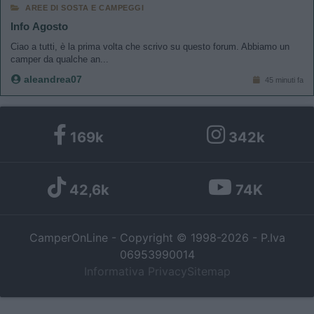
AREE DI SOSTA E CAMPEGGI
Info Agosto
Ciao a tutti, è la prima volta che scrivo su questo forum. Abbiamo un
camper da qualche an...
aleandrea07
45 minuti fa
169k
342k
42,6k
74K
CamperOnLine - Copyright © 1998-2026 - P.Iva
06953990014
Informativa Privacy
Sitemap