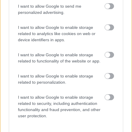
I want to allow Google to send me
Suggerimenti?
personalized advertising.
--
gilby
I want to allow Google to enable storage
related to analytics like cookies on web or
16
MorBa
device identifiers in apps.
1683
Inserito il
27/05/2020
alle:
17:18:45
I want to allow Google to enable storage
related to functionality of the website or app.
In risposta al messaggio di
obionekenoby
del
27/05/2020
alle
14:27:38
Peccato che io sia una pippa con l'elettronica. Ho lo stesso problema: il
I want to allow Google to enable storage
gradino del mio CI autoroller 4 del 1997. Il motorino elettrico funziona. E'
related to personalization.
l'elettronica di controllo che è andata Kaput... Volevo fare, meglio
...
I want to allow Google to enable storage
Eliminare del tutto la centralina del gradino.
related to security, including authentication
Il pulsante per aprire e chiudere, se quello presente non è un
functionality and fraud prevention, and other
deviatore bipolare, lo devi sostituire con quello adatto e che
user protection.
entri nel tipo di pulsantiera che già possiedi.
Poi questo è il semplice schema (resta inteso che per aprire il