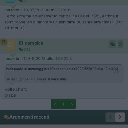
21
Inserito il
10/07/2021
alle:
11:20:16
Cerco schema collegamento centralina CI del 1995, altrimenti
sono propenso a montare un semplice pulsante alzacristalli (non
ad impulsi)
17
camalca
333
Inserito il
12/08/2023
alle:
16:52:28
In risposta al messaggio di
francochico
del
27/05/2020
alle
17:46:33
Se ne è già parlato magari ti torna utile
Molto chiaro
grazie
<
1
>
Argomenti recenti