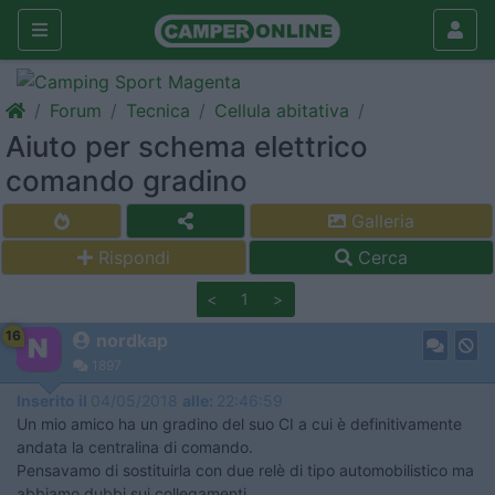
Forum
Tecnica
Cellula abitativa
Aiuto per schema elettrico
comando gradino
Galleria
Rispondi
Cerca
<
1
>
16
nordkap
1897
Inserito il
04/05/2018
alle:
22:46:59
Un mio amico ha un gradino del suo CI a cui è definitivamente
andata la centralina di comando.
Pensavamo di sostituirla con due relè di tipo automobilistico ma
abbiamo dubbi sui collegamenti.