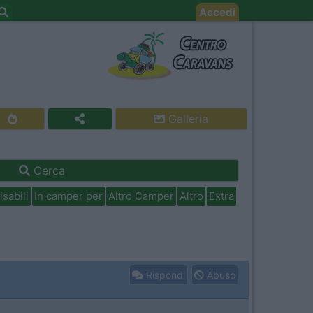
Accedi
Galleria
Cerca
isabili
In camper per
Altro Camper
Altro
Extra
Rispondi
Abuso