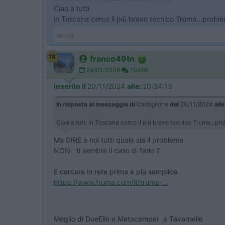
Ciao a tutti
in Toscana cerco il più bravo tecnico Truma...proble
Vito60
18
franco49tn
24/01/2008
10466
Inserito il
20/11/2024
alle:
20:34:13
In risposta al messaggio di
Castiglione
del
20/11/2024
alle
Ciao a tutti in Toscana cerco il più bravo tecnico Truma...pr
Ma DIRE a noi tutti quale sia il problema
NON ti sembra il caso di farlo ?
E cercare in rete prima è più semplice
https://www.truma.com/it/truma-...
Meglio di DueElle e Metacamper a Tavarnelle