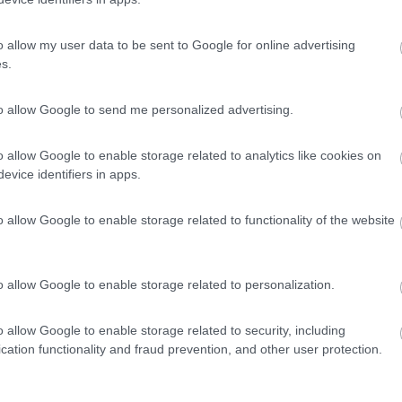
Finlandia 
o allow my user data to be sent to Google for online advertising
s.
to allow Google to send me personalized advertising.
o allow Google to enable storage related to analytics like cookies on
07:38:00
evice identifiers in apps.
morta proprio.portata dal tecnico autorizzato ha provato a cambiare la scheda ma 
si giorni ad accenderla ,poi lo ritiro(ieri)arrivo a casa e non parte...
o allow Google to enable storage related to functionality of the website
e hai un problema nel cablaggio. Sono fili talmente sottili che si sa
ti portare tutto il camper in un centro Truma, non solo il quadretto
o allow Google to enable storage related to personalization.
o allow Google to enable storage related to security, including
cation functionality and fraud prevention, and other user protection.