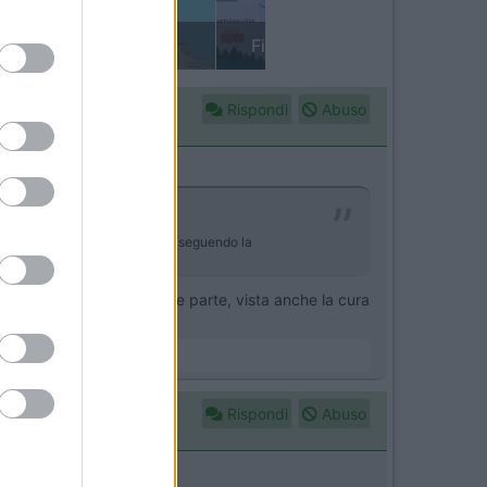
in camper: il piccolo sentiero
Rispondi
Abuso
niente ...una ventolina..niente(seguendo la
ranno interrotti da qualche parte, vista anche la cura
 comandi.
Rispondi
Abuso