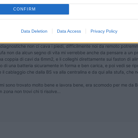
07:38:00
CONFIRM
morta proprio.portata dal tecnico autorizzato ha provato a cambiare la scheda ma 
si giorni ad accenderla ,poi lo ritiro(ieri)arrivo a casa e non parte...
Data Deletion
Data Access
Privacy Policy
ti specificato.
n centro autorizzato Truma Service, visto che ha la diagnostica per l
e diagnostiche non ci cava i piedi, difficilmente noi da remoto potrem
tufa non da alcun segno di vita mi verrebbe anche da pensare a un pr
na coppia di cavi da 6mm2, e li colleghi direttamente sui faston di ali
 o di una batteria sicuramente in forma e ben carica, e poi vedi se ri
il cablaggio che dalla BS va alla centralina e da qui alla stufa, che n
e mi sono trovato molto bene e lavora bene, era scomodo per me da Bo
zona non trovi chi ti risolve...