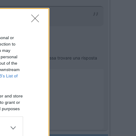
no*****aiuto Vito60
sonal or
ection to
ou may
 personal
robabilità che qualcuno possa trovare una risposta
out of the
 downstream
B’s List of
er and store
to grant or
ed purposes