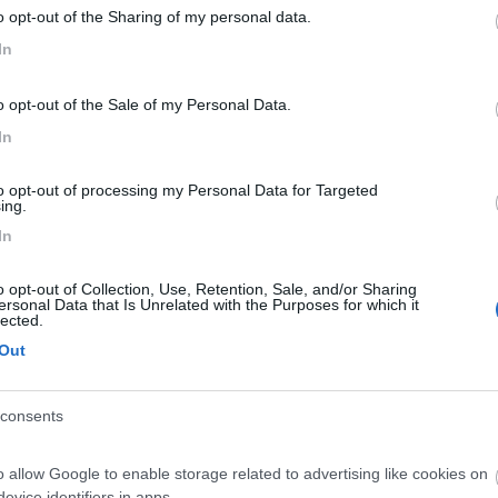
o opt-out of the Sharing of my personal data.
In
o opt-out of the Sale of my Personal Data.
20:34:13
In
aso di farlo ? E cercare in rete prima è più semplice Meglio di DueElle e Metaca
to opt-out of processing my Personal Data for Targeted
ing.
anopola morta proprio.portata dal tecnico autorizzato ha provato a ca
mette le mani funziona,provando in diversi giorni ad accenderla ,poi lo
In
o opt-out of Collection, Use, Retention, Sale, and/or Sharing
ersonal Data that Is Unrelated with the Purposes for which it
lected.
Out
consents
Previous
o allow Google to enable storage related to advertising like cookies on
evice identifiers in apps.