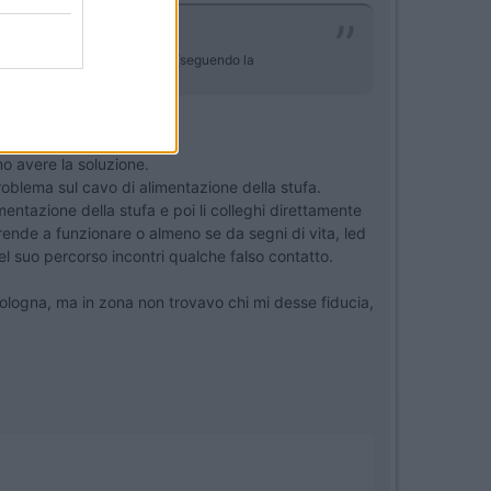
niente ...una ventolina..niente(seguendo la
a tua stufa.
mo avere la soluzione.
oblema sul cavo di alimentazione della stufa.
mentazione della stufa e poi li colleghi direttamente
prende a funzionare o almeno se da segni di vita, led
el suo percorso incontri qualche falso contatto.
logna, ma in zona non trovavo chi mi desse fiducia,