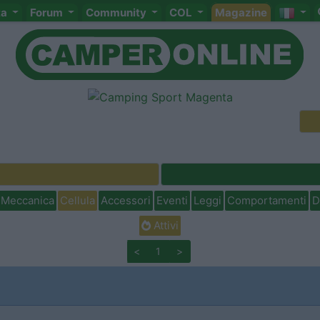
ta
Forum
Community
COL
Magazine
Meccanica
Cellula
Accessori
Eventi
Leggi
Comportamenti
D
Attivi
<
1
>