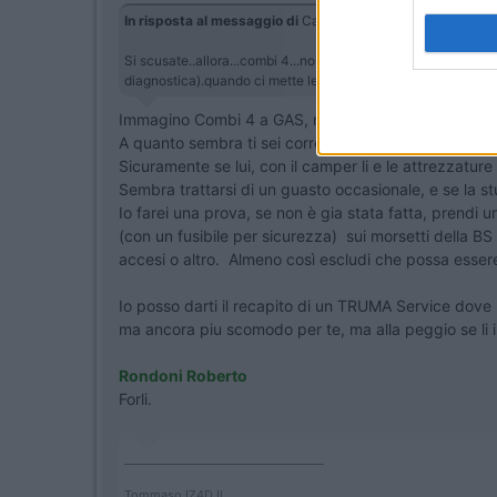
In risposta al messaggio di
Castiglione
del
21/11/2024
alle
Si scusate..allora...combi 4...non si accende ..la manopola 
diagnostica).quando ci mette le mani funziona,provando in diver
Immagino Combi 4 a GAS, non Diesel altrimenti avres
A quanto sembra ti sei correttamente appoggiato a u
Sicuramente se lui, con il camper li e le attrezzatur
Sembra trattarsi di un guasto occasionale, e se la s
Io farei una prova, se non è gia stata fatta, prendi u
(con un fusibile per sicurezza) sui morsetti della BS
accesi o altro. Almeno così escludi che possa essere 
Io posso darti il recapito di un TRUMA Service dov
ma ancora piu scomodo per te, ma alla peggio se li in 
Rondoni Roberto
Forli.
____________________________________
Tommaso IZ4DJI