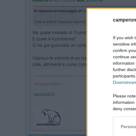
In risposta al messaggio di
Castiglione
del
20/11/2024
alle
camperonl
Ciao a tutti in Toscana cerco il più bravo tecnico Truma...pr
Ma quale modello di Truma?
If you wish 
E quale è il problema?
sensitive in
Ci ha gia guardato un centro autorizzato Trunma Se
confirm you
continue se
Capisco la volontà di un topic conciso e non dispersi
information 
utile, altrimenti è come consultare la sfera di cristal
further disc
____________________________________
participants
Downstream 
Tommaso IZ4DJI
www.iz4dji.it
Please note
information 
deny consent
in below Go
Persona