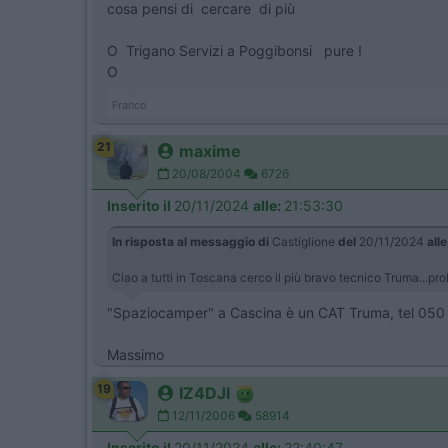
cosa pensi di cercare di più
O Trigano Servizi a Poggibonsi pure !
O
Franco
21
maxime
20/08/2004
6726
Inserito il
20/11/2024
alle:
21:53:30
In risposta al messaggio di
Castiglione
del
20/11/2024
alle
Ciao a tutti in Toscana cerco il più bravo tecnico Truma...pr
"Spaziocamper" a Cascina è un CAT Truma, tel 050 71
Massimo
19
IZ4DJI
12/11/2006
58914
Inserito il
20/11/2024
alle:
22:40:47