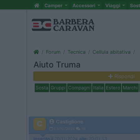
Camper
Accessori
Viaggi
Sos
Forum
Tecnica
Cellula abitativa
Aiuto Truma
Rispondi
Sosta
Gruppi
Compagni
Italia
Estero
Marchi
Castiglione
03/10/2024
19
Inserito il
20/11/2024
alle:
20:01:53