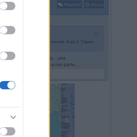
Rispondi
Abuso
mper a Tavarnelle cosa pensi di cercare di più O Trigano
mbiare la scheda ma niente ...una
 ritiro(ieri)arrivo a casa e non parte...
Next