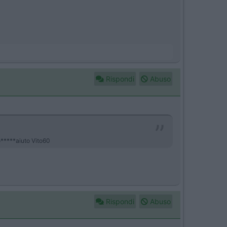
Rispondi
Abuso
no*****aiuto Vito60
Rispondi
Abuso