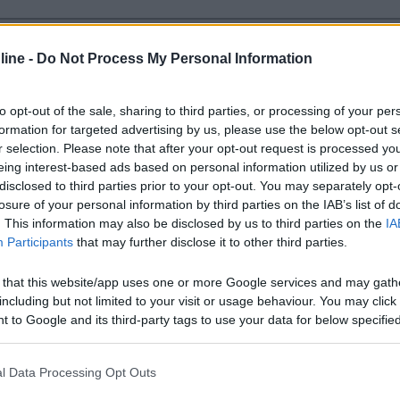
20:01:53
ine -
Do Not Process My Personal Information
oblema elettrico che sembra irrisolvibile...vorrei andare in camper anche in inver
to opt-out of the sale, sharing to third parties, or processing of your per
formation for targeted advertising by us, please use the below opt-out s
rvice?
r selection. Please note that after your opt-out request is processed y
eing interest-based ads based on personal information utilized by us or
vo, ma entro certi limiti, Piu informazioni si danno e maggiore è la p
disclosed to third parties prior to your opt-out. You may separately opt-
lo e avrai 1000 risposte ma poche utili.
losure of your personal information by third parties on the IAB’s list of
. This information may also be disclosed by us to third parties on the
IA
Participants
that may further disclose it to other third parties.
 that this website/app uses one or more Google services and may gath
including but not limited to your visit or usage behaviour. You may click 
 to Google and its third-party tags to use your data for below specifi
ogle consent section.
l Data Processing Opt Outs