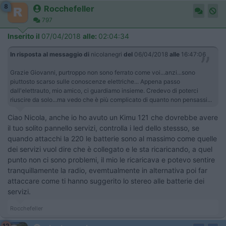
8
Rocchefeller
797
Inserito il
07/04/2018
alle:
02:04:34
In risposta al messaggio di
nicolanegri
del
06/04/2018
alle
16:47:06
Grazie Giovanni, purtroppo non sono ferrato come voi...anzi...sono
piuttosto scarso sulle conoscenze elettriche... Appena passo
dall'elettrauto, mio amico, ci guardiamo insieme. Credevo di poterci
riuscire da solo...ma vedo che è più complicato di quanto non pensassi...
Ciao Nicola, anche io ho avuto un Kimu 121 che dovrebbe avere
il tuo solito pannello servizi, controlla i led dello stessso, se
quando attacchi la 220 le batterie sono al massimo come quelle
dei servizi vuol dire che è collegato e le sta ricaricando, a quel
punto non ci sono problemi, il mio le ricaricava e potevo sentire
tranquillamente la radio, evemtualmente in alternativa poi far
attaccare come ti hanno suggerito lo stereo alle batterie dei
servizi.
Rocchefeller
12