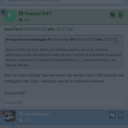
...peace and love...my friends. Nicola
8
Franco1947
333
Inserito il
04/04/2018
alle:
23:27:34
In risposta al messaggio di
nicolanegri
del
04/04/2018
alle
23:23:07
Salve a tutti, se sono fermo, col motore spento, ed ho la corrente
allacciata posso ascoltare la radio senza il rischio di scaricare la batteria,
tenuto conto che ho installato il parallelatore...? ...peace and love...my
friends. Nicola
Non so che camper hai ma ormai da tempo tutti i CB quando sei
collegato alla 220v caricano anche la batteria motore
Franco1947
Franco1947
12
nicolanegri
342