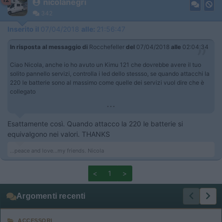
nicolanegri
342
Inserito il
07/04/2018
alle:
21:56:47
In risposta al messaggio di
Rocchefeller
del
07/04/2018
alle
02:04:34
Ciao Nicola, anche io ho avuto un Kimu 121 che dovrebbe avere il tuo
solito pannello servizi, controlla i led dello stessso, se quando attacchi la
220 le batterie sono al massimo come quelle dei servizi vuol dire che è
collegato
...
Esattamente così. Quando attacco la 220 le batterie si
equivalgono nei valori. THANKS
...peace and love...my friends. Nicola
<
1
>
Argomenti recenti
ACCESSORI