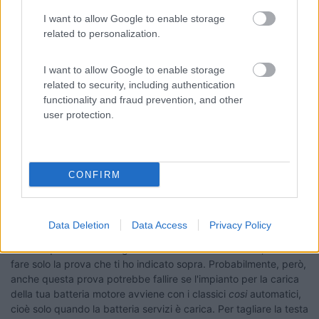
Inserito il
06/04/2018
alle:
16:09:46
I want to allow Google to enable storage
Salve, ho il pannello fotovoltaico, ma la mia domanda era riferita
related to personalization.
a
quando sono allacciato alla corrente 220
...
...peace and love...my friends. Nicola
I want to allow Google to enable storage
related to security, including authentication
22
Giovanni
functionality and fraud prevention, and other
13573
user protection.
Inserito il
06/04/2018
alle:
16:31:26
In risposta al messaggio di
nicolanegri
del
06/04/2018
alle
16:09:46
CONFIRM
Salve, ho il pannello fotovoltaico, ma la mia domanda era riferita a
quando sono allacciato alla corrente 220...
Data Deletion
Data Access
Privacy Policy
Per sapere
solamente
se il tuo impianto carica anche la batteria
motore quando sei collegato alla rete elettrica esterna, hai da
fare solo la prova che ti ho indicato sopra. Probabilmente, però,
anche questa prova potrebbe fallire se l'impianto per la carica
della tua batteria motore avviene con i classici
cosi
automatici,
cioè solo quando la batteria servizi è carica. Per tagliare la testa