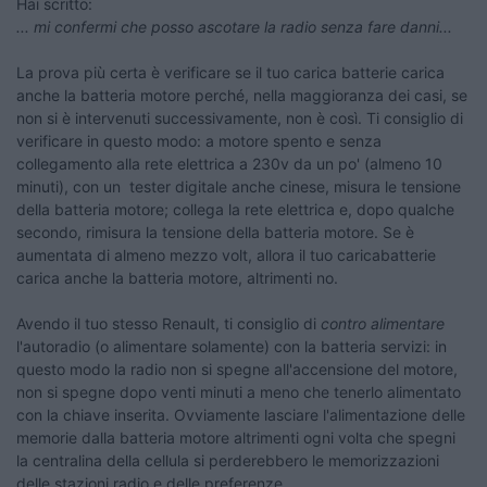
Hai scritto:
... mi confermi che posso ascotare la radio senza fare danni...
La prova più certa è verificare se il tuo carica batterie carica
anche la batteria motore perché, nella maggioranza dei casi, se
non si è intervenuti successivamente, non è così. Ti consiglio di
verificare in questo modo: a motore spento e senza
collegamento alla rete elettrica a 230v da un po' (almeno 10
minuti), con un tester digitale anche cinese, misura le tensione
della batteria motore; collega la rete elettrica e, dopo qualche
secondo, rimisura la tensione della batteria motore. Se è
aumentata di almeno mezzo volt, allora il tuo caricabatterie
carica anche la batteria motore, altrimenti no.
Avendo il tuo stesso Renault, ti consiglio di
contro alimentare
l'autoradio (o alimentare solamente) con la batteria servizi: in
questo modo la radio non si spegne all'accensione del motore,
non si spegne dopo venti minuti a meno che tenerlo alimentato
con la chiave inserita. Ovviamente lasciare l'alimentazione delle
memorie dalla batteria motore altrimenti ogni volta che spegni
la centralina della cellula si perderebbero le memorizzazioni
delle stazioni radio e delle preferenze.