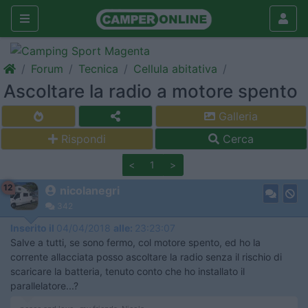
Forum
Tecnica
Cellula abitativa
Ascoltare la radio a motore spento
Galleria
Rispondi
Cerca
<
1
>
12
nicolanegri
342
Inserito il
04/04/2018
alle:
23:23:07
Salve a tutti, se sono fermo, col motore spento, ed ho la
corrente allacciata posso ascoltare la radio senza il rischio di
scaricare la batteria, tenuto conto che ho installato il
parallelatore...?