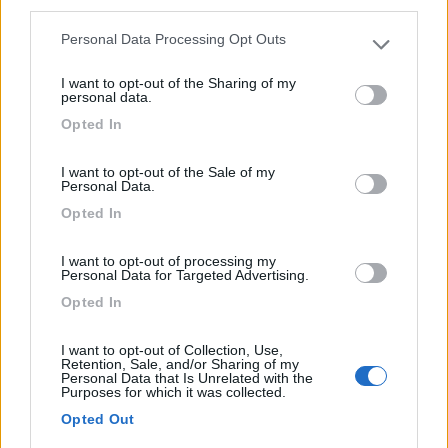
third parties.
Personal Data Processing Opt Outs
Please note that this website/app uses one or more Google
services and may gather and store information including but
12
I want to opt-out of the Sharing of my
nicolanegri
not limited to your visit or usage behaviour. You may click to
personal data.
342
grant or deny consent to Google and its third-party tags to
Opted In
use your data for below specified purposes in below Google
Inserito il
06/04/2018
alle:
13:42:41
consent section.
Grazie, appena ho un secondo faccio questo esperimento...
I want to opt-out of the Sale of my
Personal Data.
Buona giornata a tutti
Opted In
...peace and love...my friends. Nicola
I want to opt-out of processing my
Personal Data for Targeted Advertising.
22
Giovanni
Opted In
13573
Inserito il
06/04/2018
alle:
16:00:31
I want to opt-out of Collection, Use,
Retention, Sale, and/or Sharing of my
In risposta al messaggio di
mtfsap1
del
06/04/2018
alle
12:36:31
Personal Data that Is Unrelated with the
Purposes for which it was collected.
Se non vuoi avere problemi di nessun tipo dovresti comprarti un
Opted Out
regolatore per il pannello solare che carica anche la batteria del motore.
Io lo preso a 40 € su ebay e ti togli le paure di rimanere a piedi.