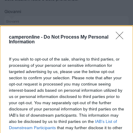
Giovanni
Giovanni
10
mtfsap1
camperonline -
Do Not Process My Personal
200
Information
Inserito il
06/04/2018
alle:
12:36:31
Se non vuoi avere problemi di nessun tipo dovresti comprarti un
If you wish to opt-out of the sale, sharing to third parties, or
regolatore per il pannello solare che carica anche la batteria del
processing of your personal or sensitive information for
motore. Io lo preso a 40 € su ebay e ti togli le paure di rimanere
targeted advertising by us, please use the below opt-out
a piedi.
section to confirm your selection. Please note that after your
opt-out request is processed you may continue seeing
interest-based ads based on personal information utilized by
us or personal information disclosed to third parties prior to
your opt-out. You may separately opt-out of the further
disclosure of your personal information by third parties on the
IAB’s list of downstream participants. This information may
also be disclosed by us to third parties on the
IAB’s List of
Downstream Participants
that may further disclose it to other