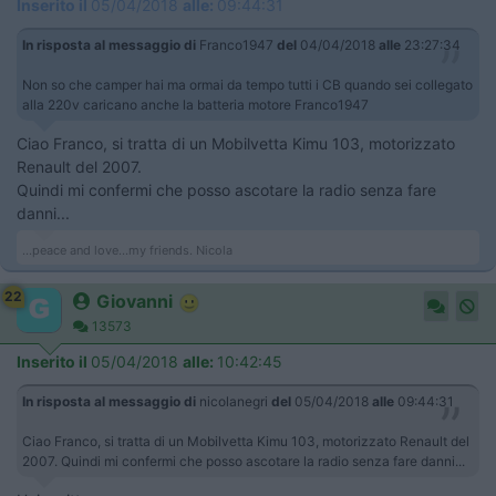
Inserito il
05/04/2018
alle:
09:44:31
In risposta al messaggio di
Franco1947
del
04/04/2018
alle
23:27:34
Non so che camper hai ma ormai da tempo tutti i CB quando sei collegato
alla 220v caricano anche la batteria motore Franco1947
Ciao Franco, si tratta di un Mobilvetta Kimu 103, motorizzato
Renault del 2007.
Quindi mi confermi che posso ascotare la radio senza fare
danni...
...peace and love...my friends. Nicola
22
Giovanni
13573
Inserito il
05/04/2018
alle:
10:42:45
In risposta al messaggio di
nicolanegri
del
05/04/2018
alle
09:44:31
Ciao Franco, si tratta di un Mobilvetta Kimu 103, motorizzato Renault del
2007. Quindi mi confermi che posso ascotare la radio senza fare danni...