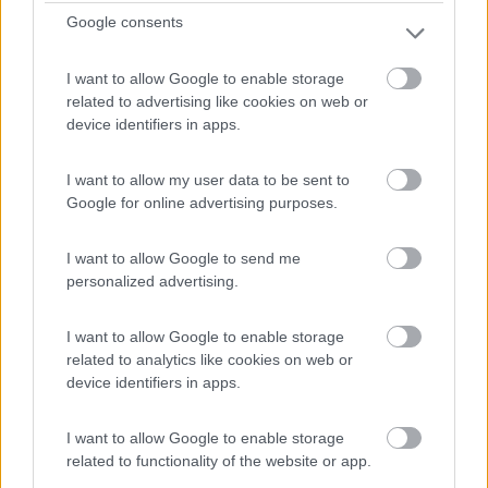
Google consents
Hai scritto:
Se non vuoi avere problemi di nessun tipo dovresti comprarti un
I want to allow Google to enable storage
regolatore per il pannello solare che carica anche la batteria del
related to advertising like cookies on web or
motore. Io lo preso a 40 € su ebay e ti togli le paure di rimanere
device identifiers in apps.
a piedi.
Forse m'è sfuggito ma ad occhio sembra che nicolanegri,
I want to allow my user data to be sent to
proponente la discussione, non abbia mai parlato d'avere il
Google for online advertising purposes.
pannello fotovoltaico; se l'avesse, peraltro, con la soluzione che
proponi, nelle ripetute e consecutive giornate uggiose invernali
I want to allow Google to send me
potrebbe trovarsi la batteria motore scarica a meno che non
personalized advertising.
abiti in Sicilia od Andalusia che, comunque, quest'anno è
andata male anche a loro come presenza di sole.
I want to allow Google to enable storage
Giovanni
related to analytics like cookies on web or
device identifiers in apps.
Giovanni
12
nicolanegri
I want to allow Google to enable storage
related to functionality of the website or app.
342