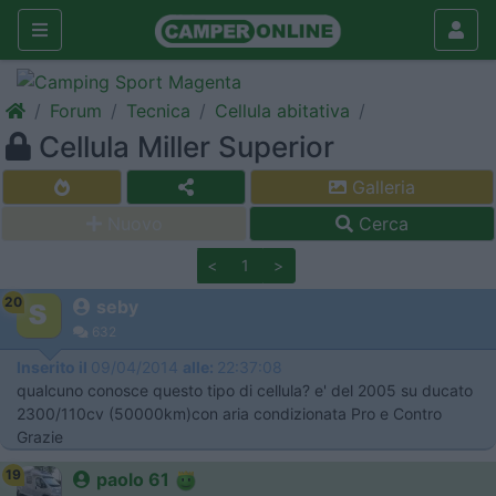
Forum
Tecnica
Cellula abitativa
Cellula Miller Superior
Galleria
Nuovo
Cerca
<
1
>
20
seby
632
Inserito il
09/04/2014
alle:
22:37:08
qualcuno conosce questo tipo di cellula? e' del 2005 su ducato
2300/110cv (50000km)con aria condizionata Pro e Contro
Grazie
19
paolo 61