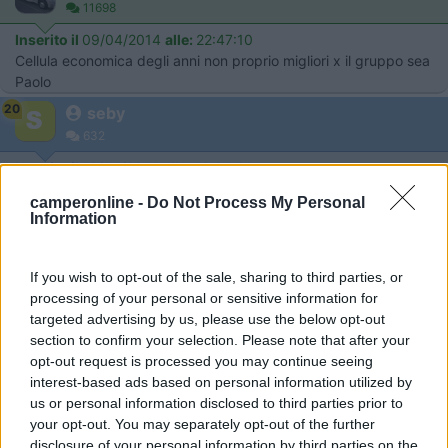
11698
Inserito il
09/04/2014
alle:
22:47:10
Cellula economica degli anni non proprio migliori x il gruppo sea
Paolo
20
seby
632
Inserito il
10/04/2014
alle:
16:04:01
quote:
Noto che e' una cellula poco in uso
>
camperonline -
Do Not Process My Personal
Information
>id="red">, a me e' piaciuta come disposizione, x il resto
aspettavo dei vostri riscontri
If you wish to opt-out of the sale, sharing to third parties, or
19
paolo 61
processing of your personal or sensitive information for
11698
targeted advertising by us, please use the below opt-out
Inserito il
10/04/2014
alle:
22:07:47
section to confirm your selection. Please note that after your
Il marchio Miller faceva parte del gruppo sea, ed era
opt-out request is processed you may continue seeing
abbastanza in voga circa un decennio fa, era un discreto
interest-based ads based on personal information utilized by
compromesso qualità prezzo all'interno del panorama chiamato
us or personal information disclosed to third parties prior to
da prezzo.... Il gruppo sea, per difendere la propria
your opt-out. You may separately opt-out of the further
sopravvivenza ha deciso di 'scremare' i marchi di suo possesso
disclosure of your personal information by third parties on the