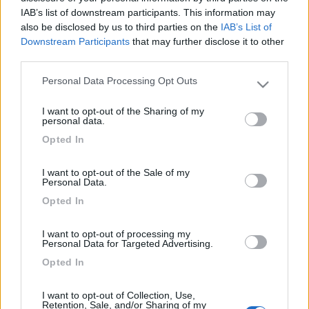
e Miller è stato uno di questi, finché successivamente, sea,
IAB’s list of downstream participants. This information may
ancora più inguaiata finanziariamente è stata acquistata dal
also be disclosed by us to third parties on the
IAB’s List of
gruppo trigano, ora producono mezzi con strutture molto più
Downstream Participants
that may further disclose it to other
performanti, e del vecchio gruppo sea sono rimasti soltanto i
third parties.
marchi mobillvetta e mcluis Paolo
Personal Data Processing Opt Outs
Please note that this website/app uses one or more Google
18
giovanni1981
services and may gather and store information including but
711
I want to opt-out of the Sharing of my
not limited to your visit or usage behaviour. You may click to
personal data.
Inserito il
11/04/2014
alle:
08:13:34
grant or deny consent to Google and its third-party tags to
Opted In
Io ho un mille Alabama del 2010 e mi trovo benissimo.
use your data for below specified purposes in below Google
Sicuramente non si può paragonare a un laica o oltre simili ma
consent section.
fa bene il suo dovere. Fino ad ora tutto bene. Però considera
I want to opt-out of the Sale of my
Personal Data.
che io non vado sulla neve dove alcuni dicono non dia il
Opted In
massimo.
I want to opt-out of processing my
Personal Data for Targeted Advertising.
Opted In
I want to opt-out of Collection, Use,
Retention, Sale, and/or Sharing of my