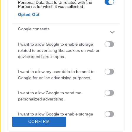
Personal Data that Is Unrelated with the
Purposes for which it was collected.
Opted Out
Google consents
New Jersey
I want to allow Google to enable storage
-
related to advertising like cookies on web or
Inserito il
11/04/2014
alle:
12:14:42
device identifiers in apps.
Ciao Seby, io ho un MIller New Jersey, del 2006 2300 jtd e
posso dirti che l'ho provato sia sulla neve che al mare, e a
I want to allow my user data to be sent to
differenza di molti altri camper entry level di quel livello, non ho
Google for online advertising purposes.
mai riscontrato i problemi che molti amici camperisti mi
rappresentavano con i loro mezzi, inoltre anche gli interni sono
molto curati e solidi. Certo non si può pretendere la qualità Arca
I want to allow Google to send me
o Laika, ma per chi non può permettersi marchi blasonati è un
personalized advertising.
buon compromesso. Se vi servono altre informazioni
contattateci pure. Buoni km da giuseppe e Mari[:)][:)]
I want to allow Google to enable storage
18
GinoSerGina
related to analytics like cookies on web or
CONFIRM
7181
device identifiers in apps.