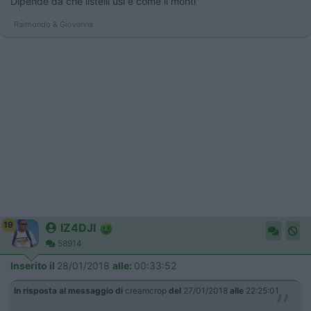
Dipende da che listelli usi e come li monti
Raimondo & Giovanna
19
IZ4DJI
58914
Inserito il
28/01/2018
alle:
00:33:52
In risposta al messaggio di
creamcrop
del
27/01/2018
alle
22:25:01