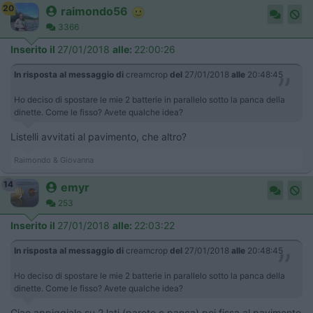
20
raimondo56
3366
Inserito il
27/01/2018
alle:
22:00:26
In risposta al messaggio di
creamcrop
del
27/01/2018
alle
20:48:45
Ho deciso di spostare le mie 2 batterie in parallelo sotto la panca della
dinette. Come le fisso? Avete qualche idea?
Listelli avvitati al pavimento, che altro?
Raimondo & Giovanna
14
emyr
253
Inserito il
27/01/2018
alle:
22:03:22
In risposta al messaggio di
creamcrop
del
27/01/2018
alle
20:48:45
Ho deciso di spostare le mie 2 batterie in parallelo sotto la panca della
dinette. Come le fisso? Avete qualche idea?
Ciao appiggiale su 2 lati (parete e panca) poi fissa al pavimento