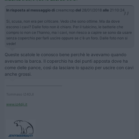
In risposta al messaggio di
creamcrop
del
28/01/2018
alle
21:10:24
Si, scusa, non era per criticare. Vedo che sono ottime. Ma da dove
escono i cavi? Dalle foto non è chiaro. Per il tubicino, le batterie che
compro io non ce l'hanno, ma i cavi, non riesco a capire se sono da usare
senza coperchio per farli uscire oppure se c'è un foro. Dalle foto non si
vede!
Queste scatole le conosco bene perchè le avevamo quando
avevamo la barca. Il coperchio ha dei punti apposta dove ha
come delle pance, così da lasciare lo spazio per uscire con cavi
anche grossi.
____________________________________
Tommaso IZ4DJI
www.iz4dji.it