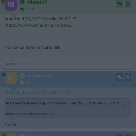
12
MisterX1
1330
Inserito il
28/01/2018
alle:
20:50:18
https://www.webnautica.it/casse...
Non so se ti può essere utile
Keep ca(L)m..per
9
creamcrop
35
Inserito il
28/01/2018
alle:
21:06:45
In risposta al messaggio di
MisterX1
del
28/01/2018
alle
20:50:18
Non so se ti può essere utile
Grazie!
9