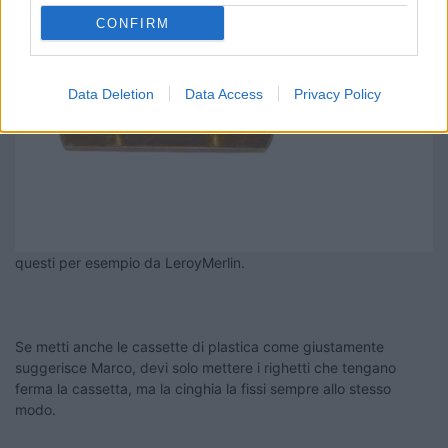
CONFIRM
Data Deletion
Data Access
Privacy Policy
questi per esempio da LeroyMerlin.
Se metti anche le cassette di plastica come giustamente
suggerisce Marco, devi solo mettere i righetti che tengano
ferma la cassetta, ma la cinghia la fissi sempre allo stesso
modo.