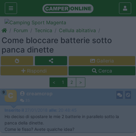
Forum
Tecnica
Cellula abitativa
Come bloccare batterie sotto
panca dinette
Galleria
Rispondi
Cerca
<
1
2
>
9
creamcrop
35
Inserito il
27/01/2018
alle:
20:48:45
Ho deciso di spostare le mie 2 batterie in parallelo sotto la
panca della dinette.
Come le fisso? Avete qualche idea?