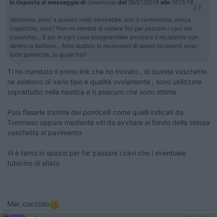
In risposta al messaggio di
creamcrop
del
28/01/2018
alle
16:15:18
Verissimo, pero' a quanto vedo servirebbe solo il contenitore, senza
coperchio, vero? Non mi sembra di vedere fori per passare i cavi nel
coperchio... E poi in ogni caso bisognerebbe ancorare il recipiente con
dentro la batteria... Altro dubbio: le recensioni di questi recipienti sono
tutte patetiche, tu quale hai?
Ti ho mandato il primo link che ho trovato , di queste vaschette
ne esistono di vario tipo e qualità ovviamente , sono utilizzate
soprattutto nella nautica e ti assicuro che sono ottime
Puoi fissarle tramite dei ponticelli come quelli indicati da
Tommaso oppure mediante viti da avvitare al fondo della stessa
vaschetta al pavimento
Vi è tanto lo spazio per far passare i cavi che l eventuale
tubicino di sfiato
Mar..cucciolo