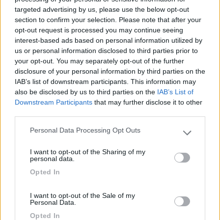
Inserito il
28/01/2018
alle:
16:08:02
targeted advertising by us, please use the below opt-out
section to confirm your selection. Please note that after your
In risposta al messaggio di
impiegatodelvolante
del
28/01/2018
alle
opt-out request is processed you may continue seeing
09:23:36
interest-based ads based on personal information utilized by
Da qualsiasi demolitore, o in alternativa le costruisci con un angolare
us or personal information disclosed to third parties prior to
your opt-out. You may separately opt-out of the further
Vero, ma al demolitore dove sono stato tutte le auto avevano le
disclosure of your personal information by third parties on the
batterie rimosse, quindi niente staffa.
IAB’s list of downstream participants. This information may
also be disclosed by us to third parties on the
IAB’s List of
9
creamcrop
Downstream Participants
that may further disclose it to other
35
third parties.
Inserito il
28/01/2018
alle:
16:09:38
Personal Data Processing Opt Outs
Please note that this website/app uses one or more Google
In risposta al messaggio di
IZ4DJI
del
28/01/2018
alle
14:14:17
services and may gather and store information including but
I want to opt-out of the Sharing of my
not limited to your visit or usage behaviour. You may click to
Il problema è come fissare la staffa metallica al pavimento di legno del
personal data.
grant or deny consent to Google and its third-party tags to
camper, sembra semplice ma non lo è. Se si usano viti a legno dopo due
Opted In
volte non tengono piu, e quindi bisognerebbe creare una tavola di
use your data for below specified purposes in below Google
compensato
consent section.
...
I want to opt-out of the Sale of my
Personal Data.
Hai ragione, non vale la pena usare la staffa.
Opted In