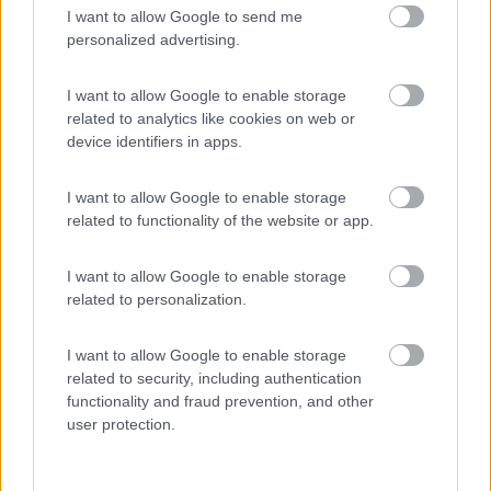
19
IZ4DJI
I want to allow Google to send me
58914
personalized advertising.
Inserito il
28/01/2018
alle:
16:32:06
I want to allow Google to enable storage
In risposta al messaggio di
creamcrop
del
28/01/2018
alle
16:09:38
related to analytics like cookies on web or
device identifiers in apps.
Hai ragione, non vale la pena usare la staffa. Ma come ancoreresti la
cinghia ai righetti? Non ho capito. Con degli occhielli montati sui righetti?
I want to allow Google to enable storage
Se metti dei bei righetti almeno 20x20mm bene fisssati con
related to functionality of the website or app.
molte viti al pavimento, poi puoi fissare sui righetti dei cavalotti.
I want to allow Google to enable storage
related to personalization.
I want to allow Google to enable storage
related to security, including authentication
functionality and fraud prevention, and other
user protection.