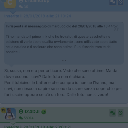
creamcrop
35
Inserito il
28/01/2018
alle:
21:10:24
In risposta al messaggio di
marcucciolo
del
28/01/2018
alle
18:44:57
Ti ho mandato il primo link che ho trovato , di queste vaschette ne
esistono di vario tipo e qualità ovviamente , sono utilizzate soprattutto
nella nautica e ti assicuro che sono ottime Puoi fissarle tramite dei
ponticelli
...
Si, scusa, non era per criticare. Vedo che sono ottime. Ma da
dove escono i cavi? Dalle foto non è chiaro.
Per il tubicino, le batterie che compro io non ce l'hanno, ma i
cavi, non riesco a capire se sono da usare senza coperchio per
farli uscire oppure se c'è un foro. Dalle foto non si vede!
19
IZ4DJI
58914
Inserito il
28/01/2018
alle:
23:03:21