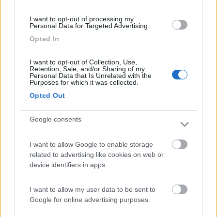
Ma come ancoreresti la cinghia ai righetti? Non ho capito. Con
degli occhielli montati sui righetti?
I want to opt-out of processing my
Personal Data for Targeted Advertising.
9
creamcrop
Opted In
35
Inserito il
28/01/2018
alle:
16:15:18
I want to opt-out of Collection, Use,
Retention, Sale, and/or Sharing of my
Personal Data that Is Unrelated with the
In risposta al messaggio di
marcucciolo
del
28/01/2018
alle
14:32:28
Purposes for which it was collected.
Opted Out
Ciao , OPPURE esistono le vaschette apposite , tra l altro ne dovremmo
essere muniti tutti per questione di sicurezza , in quanto le batterie al
piombo possono sversare .. TUTTE tranne quelle al Gel a quanto pare
Google consents
Mar..cucciolo
Verissimo, pero' a quanto vedo servirebbe solo il contenitore,
I want to allow Google to enable storage
senza coperchio, vero? Non mi sembra di vedere fori per
related to advertising like cookies on web or
passare i cavi nel coperchio... E poi in ogni caso bisognerebbe
device identifiers in apps.
ancorare il recipiente con dentro la batteria...
Altro dubbio: le recensioni di questi recipienti sono tutte
I want to allow my user data to be sent to
patetiche, tu quale hai?
Google for online advertising purposes.
Modificato da creamcrop il 28/01/2018 alle 16:16:41