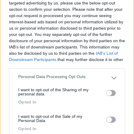
targeted advertising by us, please use the below opt-out
medesimo problema per l'antenna esterna del navigatore.
section to confirm your selection. Please note that after your
Grazie
opt-out request is processed you may continue seeing
interest-based ads based on personal information utilized by
cippi
us or personal information disclosed to third parties prior to
-
your opt-out. You may separately opt-out of the further
Inserito il
28/02/2006
alle:
10:52:31
disclosure of your personal information by third parties on the
Su molti modelli c'è già la predisposizione del cavo composto
IAB’s list of downstream participants. This information may
da coax+alimentazione che parte dalla luce del terzo stop fino
also be disclosed by us to third parties on the
IAB’s List of
al sottotetto della cabina.In ogni caso ti sconsiglio di forare la
Downstream Participants
that may further disclose it to other
parete posteriore.
third parties.
maanibal
Personal Data Processing Opt Outs
Please note that this website/app uses one or more Google
-
services and may gather and store information including but
I want to opt-out of the Sharing of my
Inserito il
28/02/2006
alle:
13:31:44
not limited to your visit or usage behaviour. You may click to
personal data.
Se vai nei negozi di bricolage, trovi le canaline per impianti
grant or deny consent to Google and its third-party tags to
Opted In
elettrici di varie grandezze. Attaccala sul tetto del camper con
use your data for below specified purposes in below Google
del buon silicone per esterni, facendo attenzione a non creare
consent section.
punti in cui l'acqua possa ristagnare. Io ho fatto passare il cavo
I want to opt-out of the Sale of my
Personal Data.
della telecamera attraverso un camino che uso proprio per i
cavi, puoi anche utilizzare quello della cappa della cucina. La
Opted In