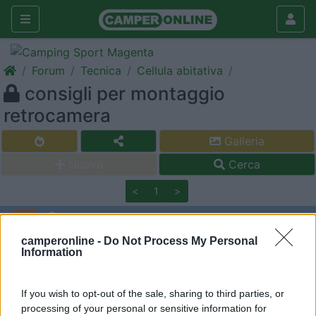
Forum
Tecnica
Cellula abitativa
consigli per montaggio
retrocamera
Galleria
Nuovo
Cerca
<
1
>
betosan
-
camperonline -
Do Not Process My Personal
Information
Inserito il
28/02/2006
alle:
10:47:33
devo installare la retrocamera sul camper. Qualcuno mi può
consigliare se è indispensabile forare la parete posteriore (e
If you wish to opt-out of the sale, sharing to third parties, or
come prevenire infiltrazioni) o se esiste un metodo per fissare il
processing of your personal or sensitive information for
cavo all'esterno, lungo la modanatura fino al sottoscocca? Ho il