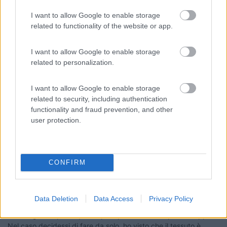
a seregno c'è ballabio, forse il più bravo tappezziere per
I want to allow Google to enable storage
camper della zona
related to functionality of the website or app.
https://www.ballabioiltappezzie...
I want to allow Google to enable storage
Silvio
related to personalization.
9
fedesiglia
I want to allow Google to enable storage
12
related to security, including authentication
Inserito il
21/10/2019
alle:
19:04:23
functionality and fraud prevention, and other
Grazie a entrambi, ho provato a sentire ballabio ma non fa
user protection.
questo genere di lavorazioni, mi ha dirottato verso Ferrario
Camper a Milano. Speriamo in prezzi umani!
federico
CONFIRM
9
fedesiglia
12
Data Deletion
Data Access
Privacy Policy
Inserito il
21/10/2019
alle:
19:37:02
Mi collego sempre a questo post per evitare di aprirne troppi.
Nel caso decidessi di fare da solo, ho visto che il tessuto è