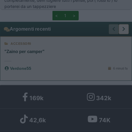
completamente, devi togliere tutti i pensili, poi ( fossi io ) lo
porterei da un tappezziere
<
1
>
Argomenti recenti
ACCESSORI
"Zaino per camper"
......
Verdone55
6 minuti fa
169k
342k
42,6k
74K