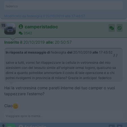
federico
Modificato da fedesiglia il 20/10/2019 alle 17:48:57
15
camperistadoc
3542
Inserito il
20/10/2019
alle:
20:50:57
In risposta al messaggio di
fedesiglia
del
20/10/2019
alle
17:45:52
salve a tutti, vorrei far ritappezzare la cellula in vetroresina del mio
aiesistem con del tessuto simile all'originale ormai logoro, qualcuno sa
dirmi a quanto potrebbe ammontare il costo di tale operazione e a chi
potrei rivolgermi in provincia di milano? Grazie in anticipo! federico
Hai la vetroresina come pareti interne del tuo camper o vuoi
tappezzare l'esterno?
Ciao
Viaggiare apre la mente...
9
fedesiglia