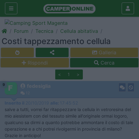
Forum
Tecnica
Cellula abitativa
Costi tappezzamento cellula
Galleria
Rispondi
Cerca
<
1
>
9
fedesiglia
12
Inserito il
20/10/2019
alle:
17:45:52
salve a tutti, vorrei far ritappezzare la cellula in vetroresina del
mio aiesistem con del tessuto simile all'originale ormai logoro,
qualcuno sa dirmi a quanto potrebbe ammontare il costo di tale
operazione e a chi potrei rivolgermi in provincia di milano?
Grazie in anticipo!