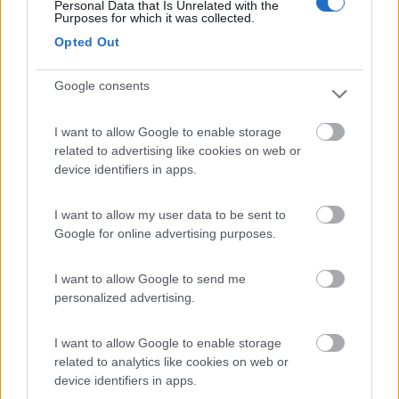
Personal Data that Is Unrelated with the
Purposes for which it was collected.
Opted Out
Google consents
I want to allow Google to enable storage
related to advertising like cookies on web or
device identifiers in apps.
I want to allow my user data to be sent to
16
impiegatodel...
Google for online advertising purposes.
30958
Inserito il
21/10/2019
alle:
08:38:26
I want to allow Google to send me
personalized advertising.
In risposta al messaggio di
fedesiglia
del
20/10/2019
alle
17:45:52
salve a tutti, vorrei far ritappezzare la cellula in vetroresina del mio
I want to allow Google to enable storage
aiesistem con del tessuto simile all'originale ormai logoro, qualcuno sa
related to analytics like cookies on web or
dirmi a quanto potrebbe ammontare il costo di tale operazione e a chi
device identifiers in apps.
potrei rivolgermi in provincia di milano? Grazie in anticipo! federico