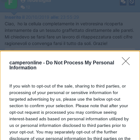
12
Inserito il
20/10/2019
alle:
23:55:29
Ciao, ho la cellula completamente in vetroresina ricoperta
internamente da un tessuto graffettato direttamente alle pareti.
Mi chiedevo se farsi fare un lavoro di ritappezzatura costi cifre
ragionevoli o convenga farsi il tutto da soli. Grazie!
federico
camperonline -
Do Not Process My Personal
18
Information
tommaso52
2504
Inserito il
21/10/2019
alle:
00:14:41
If you wish to opt-out of the sale, sharing to third parties, or
ho fatto un lavoro diverso da quello che vorresti fare tu, ma solo
processing of your personal or sensitive information for
per darti un metro di misura, ti dico che per ritappezzare tutti i
targeted advertising by us, please use the below opt-out
sedili del mio Mh G-Line 938 (dinette completa più sedili di
section to confirm your selection. Please note that after your
guida più due pannelli nella camera da letto), ho speso tutto
opt-out request is processed you may continue seeing
compreso 800 euro.
interest-based ads based on personal information utilized by
us or personal information disclosed to third parties prior to
8
Hunter85
your opt-out. You may separately opt-out of the further
11024
disclosure of your personal information by third parties on the