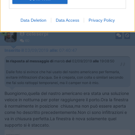
similari secondo me fai solo rattoppi temporanei, ma il camper
non è mio.
Data Deletion
Data Access
Privacy Policy
Restate sani
6
celeserpi
60
Inserito il
03/09/2019
alle:
07:40:47
In risposta al messaggio di
marob
del
02/09/2019
alle
19:08:50
Dalle foto si evince che hai usato del nastro americano per fermarla,
evitare infiltrazioni d'acqua. Se è crepata, con colla o similari secondo
me fai solo rattoppi temporanei, ma il camper non è mio.
Buongiorno,quella del nastro americano era stata una soluzione
veloce in notturna per poter raggiungere il porto.Ora la finestra
è normalmente in posizione chiusa,ma non può essere aperta
come ho descritto precedentemente.Non ci sono infiltrazioni e
va in chiusura perfetta.La finestra è nova solamente quel
supporto si è staccato.