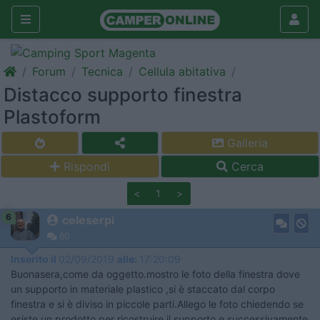
Forum
Tecnica
Cellula abitativa
Distacco supporto finestra
Plastoform
Galleria
Rispondi
Cerca
<
1
>
6
celeserpi
60
Inserito il
02/09/2019
alle:
17:20:09
Buonasera,come da oggetto.mostro le foto della finestra dove
un supporto in materiale plastico ,si è staccato dal corpo
finestra e si è diviso in piccole parti.Allego le foto chiedendo se
esiste un prodotto per ricostruire il supporto e successivamente