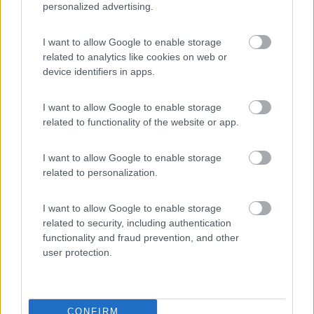
personalized advertising.
Io la prenderei nuova. Prova ad immaginare se malauguratamente ti si
stacca e fai del male a qualcuno...
I want to allow Google to enable storage
Non sono in grado di descrivere il funzionamento preciso,ma la
related to analytics like cookies on web or
finestra in chiusura è perfetta,il problema si pone quando si
device identifiers in apps.
apre oltre la metà dove si stacca la parte superiore.
Spero di aver descritto il movimento della finestra.
I want to allow Google to enable storage
celeserpi
related to functionality of the website or app.
16
marob
I want to allow Google to enable storage
2521
related to personalization.
Inserito il
02/09/2019
alle:
19:08:50
I want to allow Google to enable storage
In risposta al messaggio di
celeserpi
del
02/09/2019
alle
18:34:58
related to security, including authentication
Non sono in grado di descrivere il funzionamento preciso,ma la finestra in
functionality and fraud prevention, and other
chiusura è perfetta,il problema si pone quando si apre oltre la metà dove
user protection.
si stacca la parte superiore. Spero di aver descritto il movimento della
finestra.
Dalle foto si evince che hai usato del nastro americano per
CONFIRM
fermarla, evitare infiltrazioni d'acqua. Se è crepata, con colla o