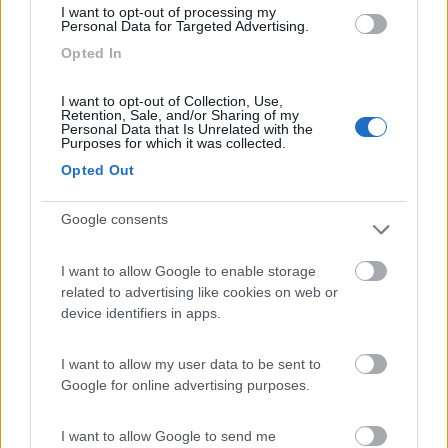
16
marob
I want to opt-out of processing my
Personal Data for Targeted Advertising.
2521
Opted In
Inserito il
02/09/2019
alle:
18:17:00
In risposta al messaggio di
celeserpi
del
02/09/2019
alle
17:20:09
I want to opt-out of Collection, Use,
Retention, Sale, and/or Sharing of my
Personal Data that Is Unrelated with the
Buonasera,come da oggetto.mostro le foto della finestra dove un
Purposes for which it was collected.
supporto in materiale plastico ,si è staccato dal corpo finestra e si è
Opted Out
diviso in piccole parti.Allego le foto chiedendo se esiste un prodotto per
ricostruire il supporto e successivamente venga incollato al corpo
finestra.Grazie celeserpi
Google consents
Io la prenderei nuova. Prova ad immaginare se
malauguratamente ti si stacca e fai del male a qualcuno...
I want to allow Google to enable storage
related to advertising like cookies on web or
Restate sani
device identifiers in apps.
6
celeserpi
60
I want to allow my user data to be sent to
Google for online advertising purposes.
Inserito il
02/09/2019
alle:
18:34:58
In risposta al messaggio di
marob
del
02/09/2019
alle
18:17:00
I want to allow Google to send me