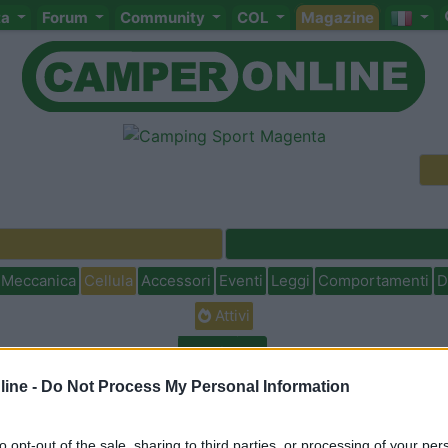
ta
Forum
Community
COL
Magazine
Meccanica
Cellula
Accessori
Eventi
Leggi
Comportamenti
D
Attivi
<
1
>
ine -
Do Not Process My Personal Information
to opt-out of the sale, sharing to third parties, or processing of your per