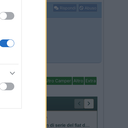
Rispondi
Abuso
isabili
In camper per
Altro Camper
Altro
Extra
MECCANICA
MARCHI
Collegamento autoradio alla Batteria servizi
Balestra non di serie del fiat ducato my24 140
Rapido C03