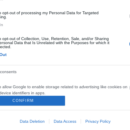
to opt-out of processing my Personal Data for Targeted
ing.
In
rimo camper!
o opt-out of Collection, Use, Retention, Sale, and/or Sharing
ersonal Data that Is Unrelated with the Purposes for which it
lected.
endere?
Out
<
1
>
consents
Meccanica
Cellula
Accessori
Eventi
Leggi
Comportamenti
D
o allow Google to enable storage related to advertising like cookies on
Attivi
evice identifiers in apps.
CONFIRM
o allow my user data to be sent to Google for online advertising
s.
LLULA ABITATIVA
CELLULA ABITATIVA
Data Deletion
Data Access
Privacy Policy
ema linea luci cellula
to allow Google to send me personalized advertising.