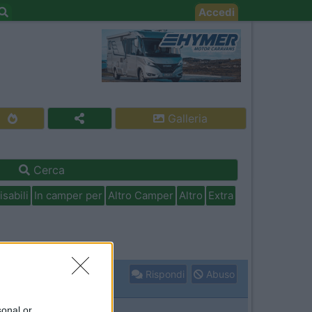
Accedi
Galleria
Cerca
isabili
In camper per
Altro Camper
Altro
Extra
Rispondi
Abuso
sonal or