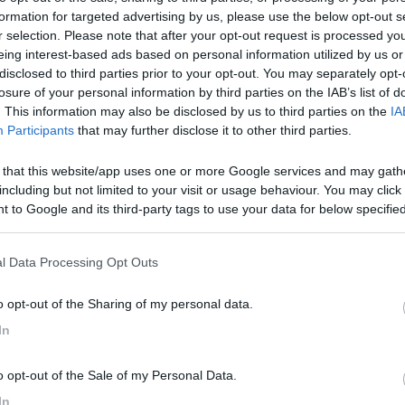
formation for targeted advertising by us, please use the below opt-out s
na famiglia con due bambini e la nostra attenzione si è+ focalizzat
r selection. Please note that after your opt-out request is processed y
l seguente allestimento:
eing interest-based ads based on personal information utilized by us or
serbatoio, forno scalino elettrico, portapacchi,
disclosed to third parties prior to your opt-out. You may separately opt-
climatizzatore cellula.
losure of your personal information by third parties on the IAB’s list of
adeguata come primo camper? il modello presenta delle problematiche
. This information may also be disclosed by us to third parties on the
IA
rete.
Participants
that may further disclose it to other third parties.
 that this website/app uses one or more Google services and may gath
including but not limited to your visit or usage behaviour. You may click 
 to Google and its third-party tags to use your data for below specifi
ogle consent section.
l Data Processing Opt Outs
o opt-out of the Sharing of my personal data.
In
osso lamentare.
o opt-out of the Sale of my Personal Data.
In