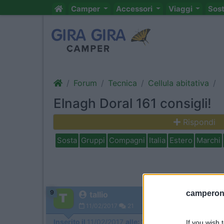
Camper
Accessori
Viaggi
Sos
Forum
Tecnica
Cellula abitativa
Elnagh Doral 161 consigli!
Rispondi
Sosta
Gruppi
Compagni
Italia
Estero
Marchi
9
camperonl
tallio
11/02/2017
21
Inserito il
11/02/2017
alle:
21:52:05
If you wish 