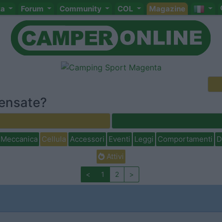
ta
Forum
Community
COL
Magazine
pensate?
Meccanica
Cellula
Accessori
Eventi
Leggi
Comportamenti
D
Attivi
<
1
2
>