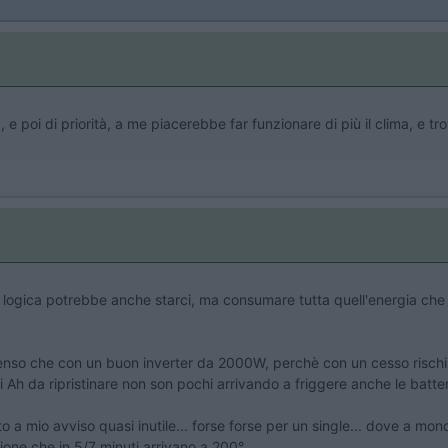
e poi di priorità, a me piacerebbe far funzionare di più il clima, e t
r di logica potrebbe anche starci, ma consumare tutta quell'energia ch
l senso che con un buon inverter da 2000W, perchè con un cesso rischi
 Ah da ripristinare non son pochi arrivando a friggere anche le batte
o a mio avviso quasi inutile... forse forse per un single... dove a 
ione che in 5/7 minuti arrivano a 200°...