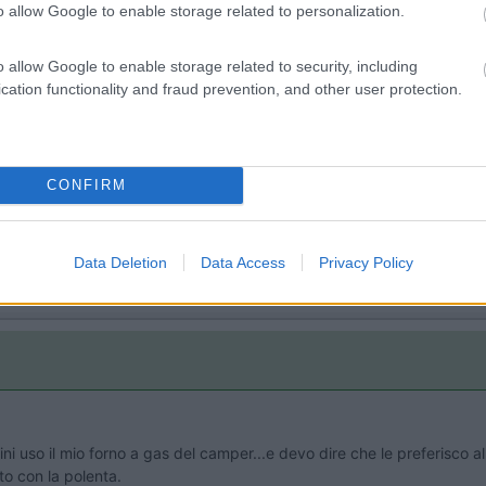
o allow Google to enable storage related to personalization.
) lo spazio per cose inutili. Sei praticamente costretto a portarti solo lo stretto 
mole di roba che non potrò trasferire nel nuovo camper.
o allow Google to enable storage related to security, including
 spazio ma anche dal peso anche se con piu margine.
cation functionality and fraud prevention, and other user protection.
CONFIRM
Data Deletion
Data Access
Privacy Policy
i uso il mio forno a gas del camper...e devo dire che le preferisco all
to con la polenta.