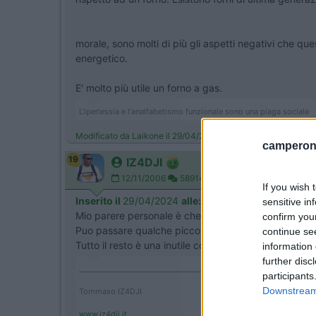
morale, sono molti di più gli aspetti negativi che qu
energetico.
E' molto più utile un forno a gas.
L'iperlessia e l'analfabetismo funzionale sono una piaga sociale
Modificato da Laikone il 29/04/2024 alle 09:52:09
camperonl
19
IZ4DJI
12/11/2006
58914
If you wish 
Inserito il
29/04/2024
alle:
14:29:14
sensitive in
Mio parere personale è che tutto cio che va a 220v
confirm you
Puo passare qualche piccolo apparecchio entro i 250
continue se
Tutto il resto è una inutile complicazione e crearsi d
information 
further disc
____________________________________
participants
Downstream 
Tommaso IZ4DJI
www.iz4dji.it