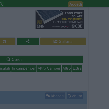
Accedi
Galleria
Cerca
isabili
In camper per
Altro Camper
Altro
Extra
Rispondi
Abuso