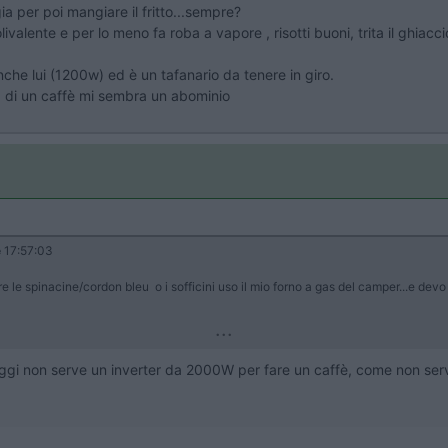
a per poi mangiare il fritto...sempre?
ivalente e per lo meno fa roba a vapore , risotti buoni, trita il ghiacc
e lui (1200w) ed è un tafanario da tenere in giro.
 di un caffè mi sembra un abominio
e
17:57:03
 spinacine/cordon bleu o i sofficini uso il mio forno a gas del camper...e devo di
...
oggi non serve un inverter da 2000W per fare un caffè, come non serv