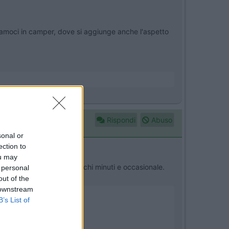
uriamoci in camper, dove si aggiunge anche l'aspetto
Rispondi
Abuso
sonal or
ection to
ou may
lo se ha uso breve di pochi minuti e occasionale.
 personal
out of the
 downstream
B’s List of