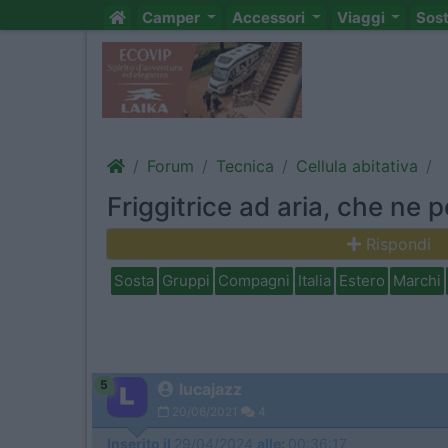
Camper
Accessori
Viaggi
Sos
Forum
Tecnica
Cellula abitativa
Friggitrice ad aria, che ne 
Rispondi
Sosta
Gruppi
Compagni
Italia
Estero
Marchi
5
lucajazz
20/06/2021
4
Inserito il
29/04/2024
alle:
00:36:17