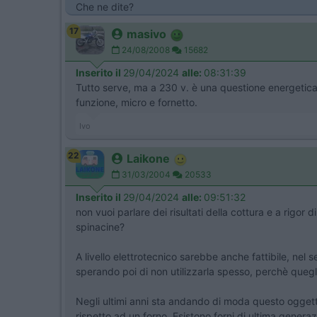
Che ne dite?
17
masivo
24/08/2008
15682
Inserito il
29/04/2024
alle:
08:31:39
Tutto serve, ma a 230 v. è una questione energetica, 
funzione, micro e fornetto.
Ivo
22
Laikone
31/03/2004
20533
Inserito il
29/04/2024
alle:
09:51:32
non vuoi parlare dei risultati della cottura e a rigo
spinacine?
A livello elettrotecnico sarebbe anche fattibile, ne
sperando poi di non utilizzarla spesso, perchè quegli
Negli ultimi anni sta andando di moda questo oggett
rispetto ad un forno. Esistono forni di ultima generaz