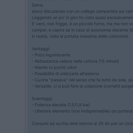
Salve,
stavo discutendo con un collega camperista sui vantag
Leggendo un po' in giro ho visto quasi esclusivamente
E' vero, non frigge, è un piccolo forno, ma ma non vo
camper, e capire se in caso di autonomia decente (ba
in realtà, vista la portata massima delle colonnine).
Vantaggi:
- Poco ingombrante
- Abbastanza veloce nella cottura (15 minuti)
- Niente (o pochi) odori
- Possibilità di utilizzarla all'esterno
- Cucina "passiva" nel senso che fa tutto da sola, q
- Versatile, ci si può fare la colazione (cornetti surge
Svantaggi:
- Potenza elevata (1,5/1,8 kw)
- Ulteriore elemento (non indispensabile) da portarsi
Consumi ad occhio direi intorno ai 35 Ah per un cicl