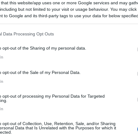
 that this website/app uses one or more Google services and may gath
including but not limited to your visit or usage behaviour. You may click 
 to Google and its third-party tags to use your data for below specifi
ogle consent section.
l Data Processing Opt Outs
o opt-out of the Sharing of my personal data.
In
o opt-out of the Sale of my Personal Data.
29:14
In
da bandire in un camper. Puo passare qualche piccolo apparecchio entro i 250W 
l resto è una inutile complicazione e crearsi dei problemi.
to opt-out of processing my Personal Data for Targeted
(di molto) lo spazio per cose inutili. Sei praticamente costretto a port
ing.
In
o opt-out of Collection, Use, Retention, Sale, and/or Sharing
ersonal Data that Is Unrelated with the Purposes for which it
lected.