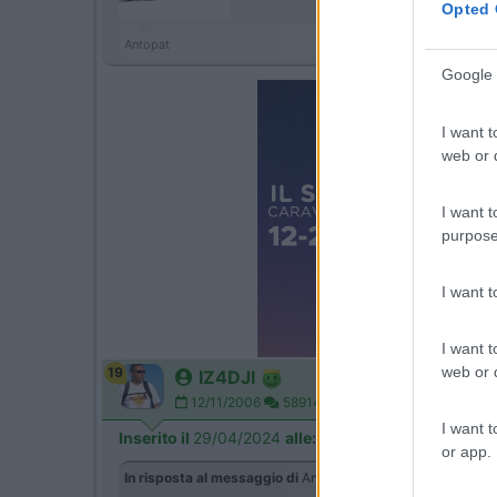
Opted 
Antopat
Google 
I want t
web or d
I want t
purpose
I want 
I want t
web or d
19
IZ4DJI
12/11/2006
58914
I want t
Inserito il
29/04/2024
alle:
17:55:43
or app.
In risposta al messaggio di
Antopat
del
29/04/2024
alle
16