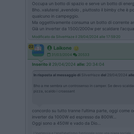
Occupa un botto di spazio e serve un botto di energi
Bho..valuterei ,avendolo , piuttosto il bimby che è pol
qualcuno in campeggio.
Ma oggettivamente consuma un botto di corrente anch
Già un inverter da 1500/2000w per scaldare l'acqua
Modificato da SilverHaze il 29/04/2024 alle 17:59:20
22
Laikone
31/03/2004
20533
Inserito il
29/04/2024
alle:
20:34:04
In risposta al messaggio di
SilverHaze
del
29/04/2024
all
Bho a me sembra un controsenso in camper. Se devo scaldare le
pizza, scaldo i croassant
concordo su tutto tranne l'ultima parte, oggi come 
inverter da 1000W ed espresso da 800W...
Oggi sono a 450W e vado da Dio...
L'iperlessia e l'analfabetismo funzionale sono una piaga sociale