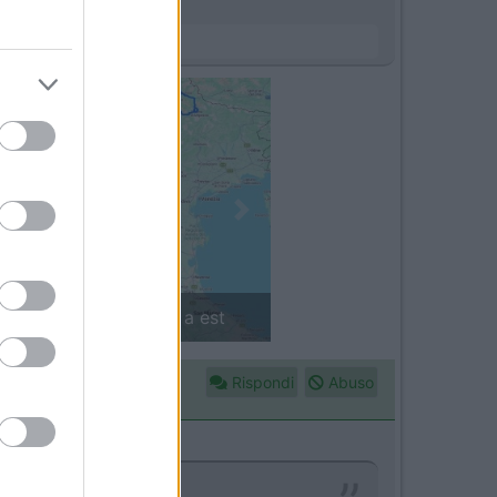
Next
in camper: il piccolo sentiero
Rispondi
Abuso