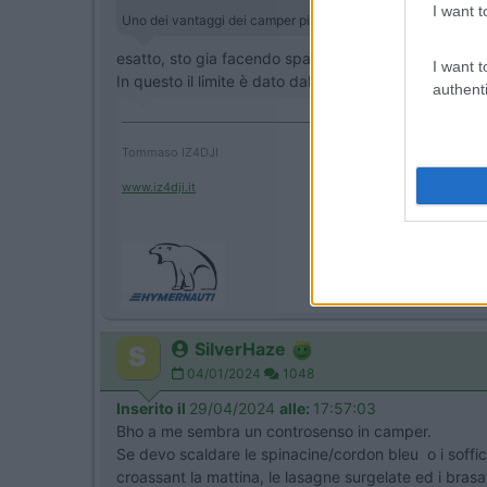
I want t
Uno dei vantaggi dei camper piccoli è che ti limitano (di molto
esatto, sto gia facendo spazio in casa per tutta la 
I want t
In questo il limite è dato dal peso, nel nuovo dallo
authenti
____________________________________
Tommaso IZ4DJI
www.iz4dji.it
SilverHaze
04/01/2024
1048
Inserito il
29/04/2024
alle:
17:57:03
Bho a me sembra un controsenso in camper.
Se devo scaldare le spinacine/cordon bleu o i sofficin
croassant la mattina, le lasagne surgelate ed i brasa