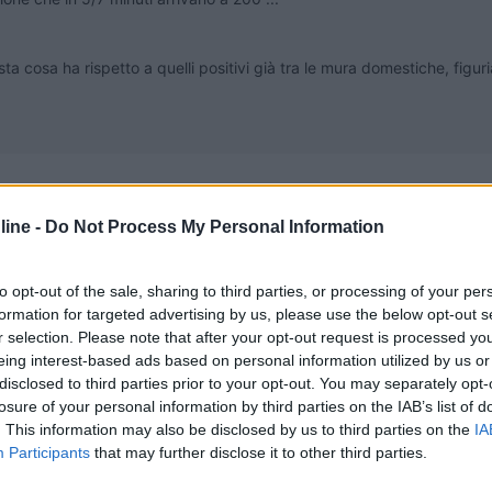
esta cosa ha rispetto a quelli positivi già tra le mura domestiche, fig
ine -
Do Not Process My Personal Information
to opt-out of the sale, sharing to third parties, or processing of your per
formation for targeted advertising by us, please use the below opt-out s
 sarebbe da bandire in un camper.
r selection. Please note that after your opt-out request is processed y
W alimentabile con piccolo inverter e consumi di pochi Amper, ma so
eing interest-based ads based on personal information utilized by us or
ei problemi.
disclosed to third parties prior to your opt-out. You may separately opt-
losure of your personal information by third parties on the IAB’s list of
. This information may also be disclosed by us to third parties on the
IA
Participants
that may further disclose it to other third parties.