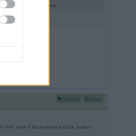
indispensabile. Provare per credere!
Rispondi
Abuso
e fritte dove ci faccio anche la pizza, scaldo i