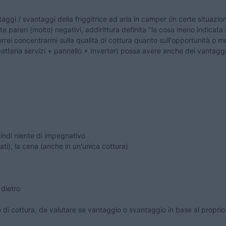
gi / svantaggi della friggitrice ad aria in camper (in certe situazion
 pareri (molto) negativi, addirittura definita "la cosa meno indicata
rrei concentrarmi sulla qualità di cottura quanto sull'opportunità o me
tteria servizi + pannello + Inverter) possa avere anche dei vantaggi,
uindi niente di impegnativo
lati), la cena (anche in un'unica cottura)
 dietro
o di cottura, da valutare se vantaggio o svantaggio in base al propr