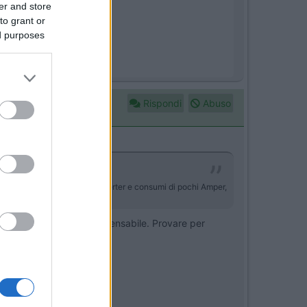
er and store
to grant or
ed purposes
Rispondi
Abuso
alimentabile con piccolo inverter e consumi di pochi Amper,
arti solo lo stretto indispensabile. Provare per