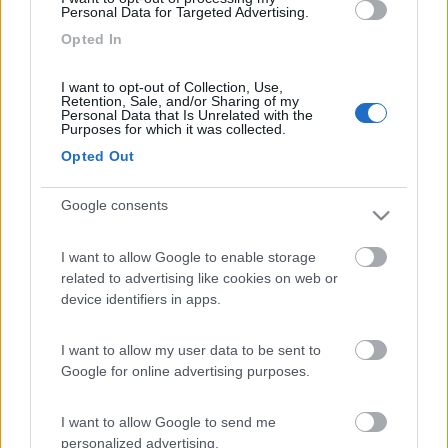
sinceramente non mi ricordo se è protetto da inversioni di
Personal Data for Targeted Advertising.
polarità perché il Webasto ha un collegamento elettrico fisso e
Opted In
non mobile quindi si presume che chi lo installa non faccia
questo errore grossolano.
I want to opt-out of Collection, Use,
Retention, Sale, and/or Sharing of my
Personal Data that Is Unrelated with the
Invertire il + con il - è un errore che non va fatto.
Purposes for which it was collected.
Opted Out
Marco.
Marco
Google consents
http://www.m48.it
8
marco39
I want to allow Google to enable storage
related to advertising like cookies on web or
24
device identifiers in apps.
Inserito il
01/01/2020
alle:
11:13:24
In risposta al messaggio di
Emme48
del
01/01/2020
alle
10:53:40
I want to allow my user data to be sent to
Google for online advertising purposes.
Si è quel box bianco con 3 fusibili Spera che siano partiti i fusibili
altrimenti è partito il Webasto e sinceramente non mi ricordo se è protetto
da inversioni di polarità perché il Webasto ha un collegamento elettrico
I want to allow Google to send me
...
personalized advertising.