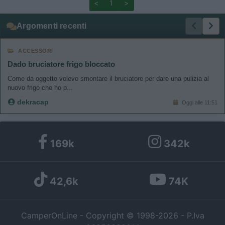
<
1
>
Argomenti recenti
ACCESSORI
Dado bruciatore frigo bloccato
Come da oggetto volevo smontare il bruciatore per dare una pulizia al
nuovo frigo che ho p...
dekracap
Oggi alle 11:51
169k
342k
42,6k
74K
CamperOnLine - Copyright © 1998-2026 - P.Iva