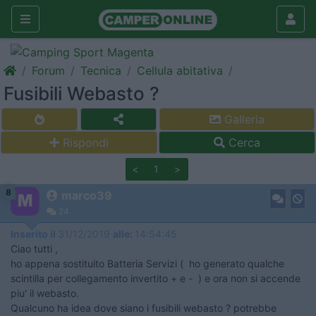
Forum
Tecnica
Cellula abitativa
Fusibili Webasto ?
Galleria
Rispondi
Cerca
<
1
>
8
marco39
24
Inserito il
31/12/2019
alle:
14:54:45
Ciao tutti ,
ho appena sostituito Batteria Servizi ( ho generato qualche
scintilla per collegamento invertito + e - ) e ora non si accende
piu' il webasto.
Qualcuno ha idea dove siano i fusibili webasto ? potrebbe