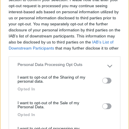
19
domiziano
opt-out request is processed you may continue seeing
1840
interest-based ads based on personal information utilized by
Inserito il
01/01/2020
alle:
09:48:42
us or personal information disclosed to third parties prior to
Io ho l'eberspace e i fusibili sono a 10 cm dalla batteria, ma il
your opt-out. You may separately opt-out of the further
box bianco hai controllato se sono buoni i fusibili?
disclosure of your personal information by third parties on the
IAB’s list of downstream participants. This information may
Scusate se ogni tanto parlo da solo, è che sento il bisogno di parlare con una
also be disclosed by us to third parties on the
IAB’s List of
persona intelligente
Downstream Participants
that may further disclose it to other
20
Emme48
third parties.
25029
Personal Data Processing Opt Outs
Please note that this website/app uses one or more Google
Inserito il
01/01/2020
alle:
10:53:40
services and may gather and store information including but
I want to opt-out of the Sharing of my
not limited to your visit or usage behaviour. You may click to
In risposta al messaggio di
marco39
del
31/12/2019
alle
14:54:45
personal data.
grant or deny consent to Google and its third-party tags to
Opted In
Ciao tutti , ho appena sostituito Batteria Servizi ( ho generato qualche
use your data for below specified purposes in below Google
scintilla per collegamento invertito + e - ) e ora non si accende piu' il
consent section.
webasto. Qualcuno ha idea dove siano i fusibili webasto ? potrebbe
I want to opt-out of the Sale of my
Personal Data.
...
Opted In
Si è quel box bianco con 3 fusibili
Spera che siano partiti i fusibili altrimenti è partito il Webasto e
I want to opt-out of processing my