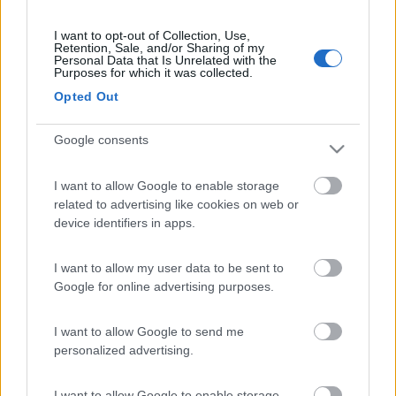
I want to opt-out of Collection, Use,
Retention, Sale, and/or Sharing of my
Personal Data that Is Unrelated with the
Purposes for which it was collected.
Opted Out
21
giogra
Google consents
46
Inserito il
28/04/2006
alle:
09:56:36
I want to allow Google to enable storage
Da quanto ho letto in precedenza anche per l'usato ci sono due
related to advertising like cookies on web or
anni di garanzia? Potete confermare? Avrei dovuto richiedere
device identifiers in apps.
qualcosa di scritto da parte del concessionario? Grazie
20
jimbo65
I want to allow my user data to be sent to
7945
Google for online advertising purposes.
Inserito il
28/04/2006
alle:
13:03:50
quote:
Originally posted by giogra
I want to allow Google to send me
Da quanto ho letto in precedenza anche per l'usato ci sono due
personalized advertising.
anni di garanzia? Potete confermare? Avrei dovuto richiedere
qualcosa di scritto da parte del concessionario? Grazie >
I want to allow Google to enable storage