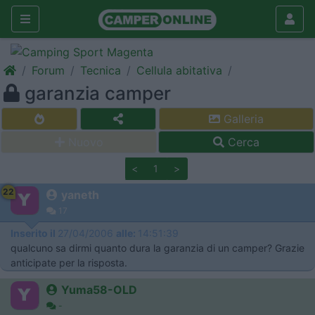
Forum
Tecnica
Cellula abitativa
garanzia camper
Galleria
Nuovo
Cerca
<
1
>
22
yaneth
17
Inserito il
27/04/2006
alle:
14:51:39
qualcuno sa dirmi quanto dura la garanzia di un camper? Grazie
anticipate per la risposta.
Yuma58-OLD
-