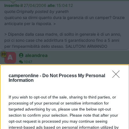
Inserito il
27/04/2006
alle:
15:04:12
quote:
Originally posted by yaneth
qualcuno sa dirmi quanto dura la garanzia di un camper? Grazie
anticipate per la risposta. >
> Dipende dalla casa madre, di solito in generale è di un anno,
poi ci sono case che addirittura ti garantiscdono fino a 5 anni
per l'impearmibilità dello stesso. SALUTONI ARMANDO
20
aleandrea
1047
Inserito il
27/04/2006
alle:
20:32:09
camperonline -
Do Not Process My Personal
quote:
Originally posted by yaneth
Information
qualcuno sa dirmi quanto dura la garanzia di un camper? Grazie
anticipate per la risposta. >
If you wish to opt-out of the sale, sharing to third parties, or
> Sul nuovo quasi tutte le aziende costruttrici danno 2 anni per
processing of your personal or sensitive information for
il motore o nn KM, 5 anni la cellula. ciao Giorgio
targeted advertising by us, please use the below opt-out
20
jimbo65
section to confirm your selection. Please note that after your
opt-out request is processed you may continue seeing
7945
interest-based ads based on personal information utilized by