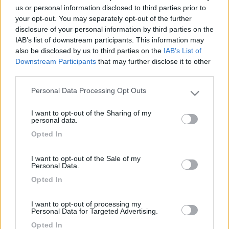
Inserito il
28/04/2006
alle:
01:16:25
us or personal information disclosed to third parties prior to
la recente Direttiva della Comunità Europea 1999/44/CE in
your opt-out. You may separately opt-out of the further
materia di garanzie sui beni di consumo, a cui gli Stati membri si
disclosure of your personal information by third parties on the
sono conformati il 1° gennaio 2002, impone al venditore di
IAB’s list of downstream participants. This information may
qualsiasi bene di consumo (ivi comprese le autovetture usate )
also be disclosed by us to third parties on the
IAB’s List of
di garantire l'acquirente per eventuali vizi o difetti del bene
Downstream Participants
that may further disclose it to other
venduto per il periodo di 2 anni e comunque non meno di 1
third parties.
anno dalla consegna (art.5) con diritto, per l ' acquirente, di
chiedere la riparazione del bene medesimo (art.3).
Personal Data Processing Opt Outs
Please note that this website/app uses one or more Google
Cordialmente
services and may gather and store information including but
I want to opt-out of the Sharing of my
22
Luk&Cri
not limited to your visit or usage behaviour. You may click to
personal data.
5008
grant or deny consent to Google and its third-party tags to
Opted In
use your data for below specified purposes in below Google
Inserito il
28/04/2006
alle:
08:08:16
consent section.
Quasi tutti 2 anni su tutto e 5 anni sulle infiltrazioni. Ciao
I want to opt-out of the Sale of my
Personal Data.
Opted In
I want to opt-out of processing my
Personal Data for Targeted Advertising.
Opted In