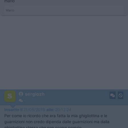
mario
Mario
sergiozh
-
Inserito il
21/05/2019
alle:
20:12:24
Per come io ricordo che era fatta la mia ghigliottina e le
guarnizioni non credo dipenda dalle guarnizioni ma dalla
ghigliottina stessa che non scorre proprio.