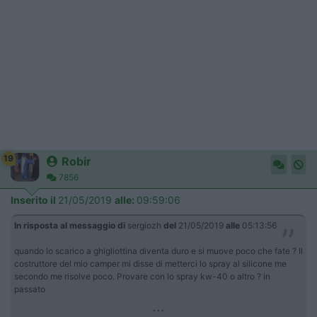
19
Robir
7856
Inserito il
21/05/2019
alle:
09:59:06
In risposta al messaggio di
sergiozh
del
21/05/2019
alle
05:13:56
quando lo scarico a ghigliottina diventa duro e si muove poco che fate ? Il
costruttore del mio camper mi disse di metterci lo spray al silicone me
secondo me risolve poco. Provare con lo spray kw-40 o altro ? in
passato
...