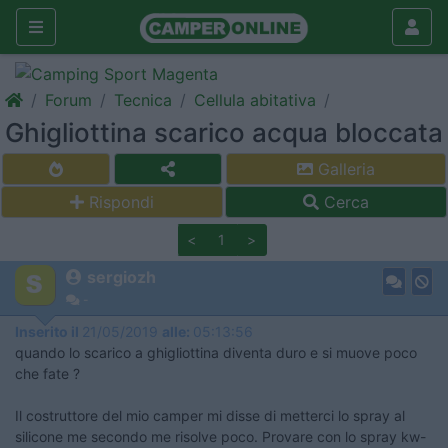
Forum
Tecnica
Cellula abitativa
Ghigliottina scarico acqua bloccata
Galleria
Rispondi
Cerca
<
1
>
sergiozh
-
Inserito il
21/05/2019
alle:
05:13:56
quando lo scarico a ghigliottina diventa duro e si muove poco
che fate ?
Il costruttore del mio camper mi disse di metterci lo spray al
silicone me secondo me risolve poco. Provare con lo spray kw-