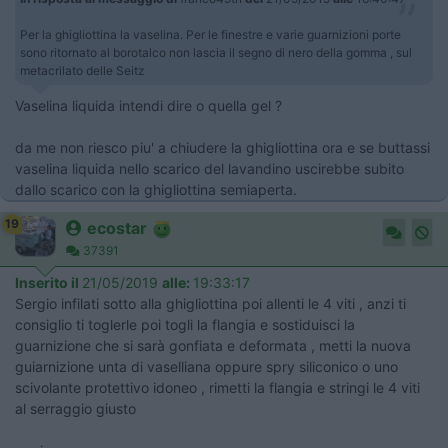
Per la ghigliottina la vaselina. Per le finestre e varie guarnizioni porte
sono ritornato al borotalco non lascia il segno di nero della gomma , sul
metacrilato delle Seitz
Vaselina liquida intendi dire o quella gel ?
da me non riesco piu' a chiudere la ghigliottina ora e se buttassi
vaselina liquida nello scarico del lavandino uscirebbe subito
dallo scarico con la ghigliottina semiaperta.
19
ecostar
37391
Inserito il
21/05/2019
alle:
19:33:17
Sergio infilati sotto alla ghigliottina poi allenti le 4 viti , anzi ti
consiglio ti toglerle poi togli la flangia e sostiduisci la
guarnizione che si sarà gonfiata e deformata , metti la nuova
guiarnizione unta di vaselliana oppure spry siliconico o uno
scivolante protettivo idoneo , rimetti la flangia e stringi le 4 viti
al serraggio giusto