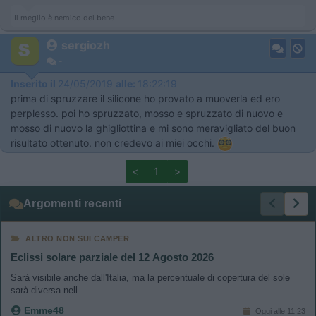
Il meglio è nemico del bene
sergiozh
-
Inserito il
24/05/2019
alle:
18:22:19
prima di spruzzare il silicone ho provato a muoverla ed ero
perplesso. poi ho spruzzato, mosso e spruzzato di nuovo e
mosso di nuovo la ghigliottina e mi sono meravigliato del buon
risultato ottenuto. non credevo ai miei occhi.
<
1
>
Argomenti recenti
ALTRO NON SUI CAMPER
Eclissi solare parziale del 12 Agosto 2026
Sarà visibile anche dall'Italia, ma la percentuale di copertura del sole
sarà diversa nell...
Emme48
Oggi alle 11:23