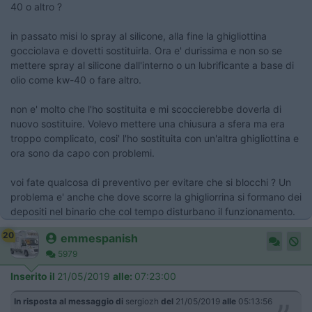
40 o altro ?
in passato misi lo spray al silicone, alla fine la ghigliottina
gocciolava e dovetti sostituirla. Ora e' durissima e non so se
mettere spray al silicone dall'interno o un lubrificante a base di
olio come kw-40 o fare altro.
non e' molto che l'ho sostituita e mi scoccierebbe doverla di
nuovo sostituire. Volevo mettere una chiusura a sfera ma era
troppo complicato, cosi' l'ho sostituita con un'altra ghigliottina e
ora sono da capo con problemi.
​​​​​​​voi fate qualcosa di preventivo per evitare che si blocchi ? Un
problema e' anche che dove scorre la ghigliorrina si formano dei
depositi nel binario che col tempo disturbano il funzionamento.
20
emmespanish
5979
Inserito il
21/05/2019
alle:
07:23:00
In risposta al messaggio di
sergiozh
del
21/05/2019
alle
05:13:56