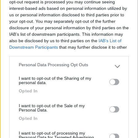
opt-out request is processed you may continue seeing
In risposta al messaggio di
sergiozh
del
21/05/2019
alle
11:10:53
interest-based ads based on personal information utilized by
us or personal information disclosed to third parties prior to
L'olio di vaselina che molti usano anche per le guarnizioni delle finestre io
your opt-out. You may separately opt-out of the further
non l'ho mai trovato in commercio in svizzera e nelle altre nazioni che
disclosure of your personal information by third parties on the
frequento. Ora per le guarnizioni delle finestre ho comprato un tubo
IAB’s list of downstream participants. This information may
apposito per guarnizioni che contiene una cosa simile alla vaselina.
Guardo eventualmente se scrivono che va bene anche per altro.
also be disclosed by us to third parties on the
IAB’s List of
Downstream Participants
that may further disclose it to other
Credo che sia normale non trovarlo in Svizzera, quello che uso
third parties.
io è usato in onologia
questo,
Personal Data Processing Opt Outs
Please note that this website/app uses one or more Google
https://www.ebay.it/itm/OLIO-DI...
services and may gather and store information including but
I want to opt-out of the Sharing of my
not limited to your visit or usage behaviour. You may click to
Laikista x passione
personal data.
grant or deny consent to Google and its third-party tags to
Opted In
use your data for below specified purposes in below Google
sergiozh
consent section.
-
I want to opt-out of the Sale of my
Personal Data.
Inserito il
21/05/2019
alle:
12:15:19
Mi dissero di cercarlo in centri tipo obi e guardai pure in italia
Opted In
ma non l'ho trovato.
I want to opt-out of processing my
Lo usi anche per le guarnizioni delle finestre del camper ? Il
Personal Data for Targeted Advertising.