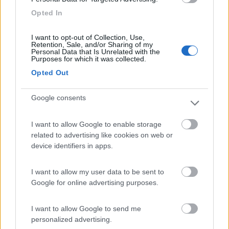
tubo che ho preso per le guarnizioni delle finestre e' a base di
Opted In
silicone.
I want to opt-out of Collection, Use,
mi chiedo se l'olio per i cilindri delle serrature potrebbe andare
Retention, Sale, and/or Sharing of my
bene per la ghigliottina (anche se non e' molto ecologico ma se
Personal Data that Is Unrelated with the
Purposes for which it was collected.
be mette poco...)
Opted Out
18
Walterxr
Google consents
175
Inserito il
21/05/2019
alle:
13:34:32
I want to allow Google to enable storage
Ma la spray al silicone tipo quello per le cassette Tethford non
related to advertising like cookies on web or
va bene?
device identifiers in apps.
sergiozh
-
I want to allow my user data to be sent to
Google for online advertising purposes.
Inserito il
21/05/2019
alle:
16:18:32
In risposta al messaggio di
Walterxr
del
21/05/2019
alle
13:34:32
I want to allow Google to send me
personalized advertising.
Ma la spray al silicone tipo quello per le cassette Tethford non va bene?