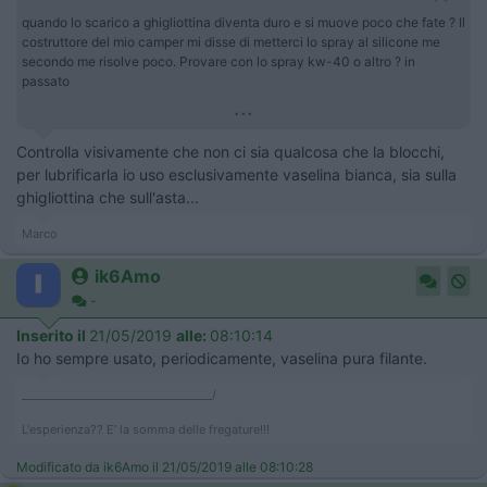
quando lo scarico a ghigliottina diventa duro e si muove poco che fate ? Il
costruttore del mio camper mi disse di metterci lo spray al silicone me
secondo me risolve poco. Provare con lo spray kw-40 o altro ? in
passato
...
Controlla visivamente che non ci sia qualcosa che la blocchi,
per lubrificarla io uso esclusivamente vaselina bianca, sia sulla
ghigliottina che sull'asta...
Marco
ik6Amo
-
Inserito il
21/05/2019
alle:
08:10:14
Io ho sempre usato, periodicamente, vaselina pura filante.
___________________________________/
L'esperienza?? E' la somma delle fregature!!!
Modificato da ik6Amo il 21/05/2019 alle 08:10:28