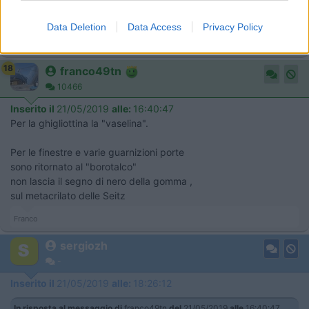
polvere ma basta una passata con uno straccio, l'olio di
vaselina essendo più denso dura di più di uno spray al silicone
Data Deletion
Data Access
Privacy Policy
Laikista x passione
18
franco49tn
10466
Inserito il
21/05/2019
alle:
16:40:47
Per la ghigliottina la "vaselina".
Per le finestre e varie guarnizioni porte
sono ritornato al "borotalco"
non lascia il segno di nero della gomma ,
sul metacrilato delle Seitz
Franco
sergiozh
-
Inserito il
21/05/2019
alle:
18:26:12
In risposta al messaggio di
franco49tn
del
21/05/2019
alle
16:40:47