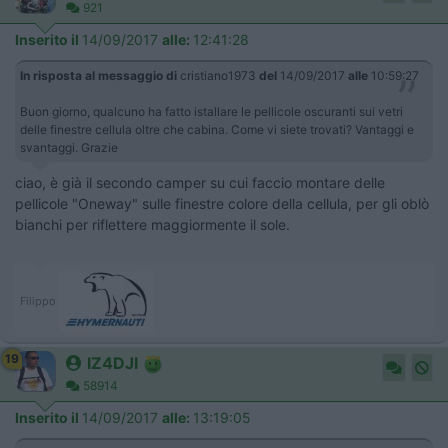
921
Inserito il
14/09/2017
alle:
12:41:28
In risposta al messaggio di
cristiano1973
del
14/09/2017
alle
10:59:27
Buon giorno, qualcuno ha fatto istallare le pellicole oscuranti sui vetri
delle finestre cellula oltre che cabina. Come vi siete trovati? Vantaggi e
svantaggi. Grazie
ciao, è già il secondo camper su cui faccio montare delle
pellicole "Oneway" sulle finestre colore della cellula, per gli oblò
bianchi per riflettere maggiormente il sole.
Filippo
19
IZ4DJI
58914
Inserito il
14/09/2017
alle:
13:19:05