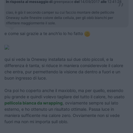
In risposta al messaggio di
greenpeace
del
14/09/2017
alle
12:41:28
ciao, è già il secondo camper su cui faccio montare delle pellicole
Oneway sulle finestre colore della cellula, per gli oblò bianchi per
riflettere maggiormente il sole.
e come sai grazie a te anch'io lo ho fatto
qui si vede la Oneway installata sui due oblo piccoli, e la
differenza è tanta, si riduce in maniera considerevole il calore
che entra, pur permettendo la visione da dentro a fuori e un
buon ingresso di luce.
Ora poi ho coperto anche il maxioblo, ma per quello, essendo
piu grande e quindi volevo tagliare del tutto il calore, ho usato
pellicola bianca da wrapping
, ovviamente sempre sul lato
esterno, e ho ottenuto un risultato ottimale. Passa luce in
maniera sufficente ma calore zero. Ovviamente non si vede
fuori ma non mi importa sull oblo.