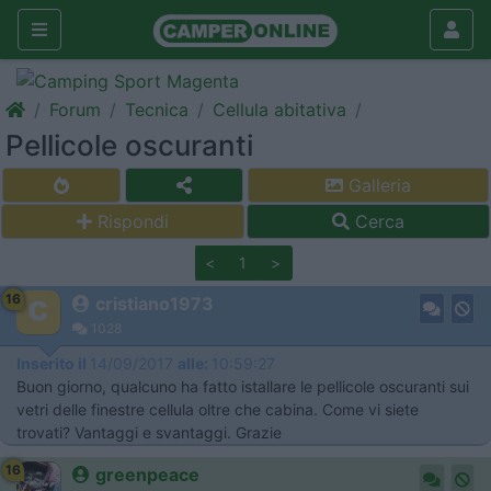
Forum
Tecnica
Cellula abitativa
Pellicole oscuranti
Galleria
Rispondi
Cerca
<
1
>
16
cristiano1973
1028
Inserito il
14/09/2017
alle:
10:59:27
Buon giorno, qualcuno ha fatto istallare le pellicole oscuranti sui
vetri delle finestre cellula oltre che cabina. Come vi siete
trovati? Vantaggi e svantaggi. Grazie
16
greenpeace