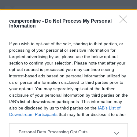
____________________________________
camperonline -
Do Not Process My Personal
Tommaso IZ4DJI
Information
www.iz4dji.it
If you wish to opt-out of the sale, sharing to third parties, or
processing of your personal or sensitive information for
targeted advertising by us, please use the below opt-out
section to confirm your selection. Please note that after your
opt-out request is processed you may continue seeing
16
cristiano1973
interest-based ads based on personal information utilized by
1028
us or personal information disclosed to third parties prior to
your opt-out. You may separately opt-out of the further
Inserito il
14/09/2017
alle:
13:54:51
disclosure of your personal information by third parties on the
Quindi, da quanto ho capito queste pellicole anche se colorate
IAB’s list of downstream participants. This information may
permettono di vedere all'esterno e lasciano passare la luce,
also be disclosed by us to third parties on the
IAB’s List of
quindi ottimali per estate. Mi chiedo se in inverno non ostacolino
Downstream Participants
that may further disclose it to other
troppo la luce, in oltre le avete applicate da soli?
third parties.
PS: per Greanpeace, mi potresti postare una foto delle finestre
laterali? Grazie
Personal Data Processing Opt Outs
Please note that this website/app uses one or more Google