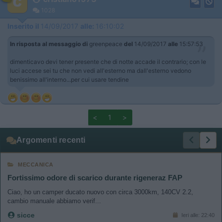
1028
Inserito il
14/09/2017
alle:
16:10:02
In risposta al messaggio di
greenpeace
del
14/09/2017
alle
15:57:53
dimenticavo devi tener presente che di notte accade il contrario; con le
luci accese sei tu che non vedi all'esterno ma dall'esterno vedono
benissimo all'interno...per cui usare tendine
<
1
>
Argomenti recenti
MECCANICA
Fortissimo odore di scarico durante rigeneraz FAP
Ciao, ho un camper ducato nuovo con circa 3000km, 140CV 2.2,
cambio manuale abbiamo verif...
sicce
Ieri alle: 22:40