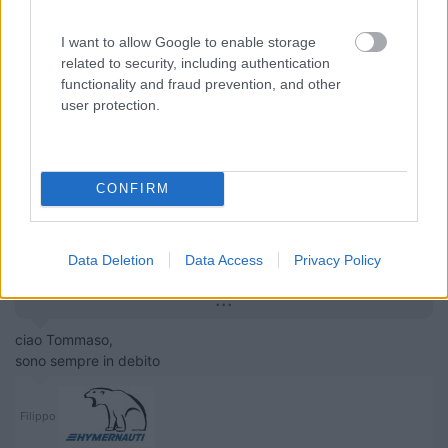
I want to allow Google to enable storage
related to security, including authentication
functionality and fraud prevention, and other
user protection.
16
greenpeace
921
Inserito il
14/09/2017
alle:
15:52:26
CONFIRM
In risposta al messaggio di
IZ4DJI
del
14/09/2017
alle
13:19:05
e come sai grazie a te anch'io lo ho fatto qui si vede la Oneway installata
sui due oblo piccoli, e la differenza è tanta, si riduce in maniera
Data Deletion
Data Access
Privacy Policy
considerevole il calore che entra, pur permettendo la visione da dentro
...
ciao Tommaso,
sono sempre in debito
Filippo