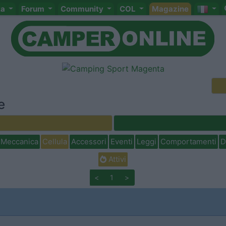
ta
Forum
Community
COL
Magazine
e
Meccanica
Cellula
Accessori
Eventi
Leggi
Comportamenti
D
Attivi
<
1
>