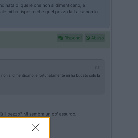
ndinata di quelle che non si dimenticano, e
uale mi ha risposto che quel pezzo la Laika non lo
Rispondi
Abuso
e non si dimenticano, e fortunatamente mi ha bucato solo la
più il pezzo? Mi sembra un po' assurdo.
irei Laika direttamente.