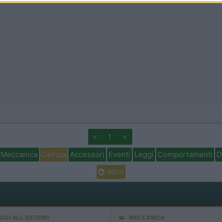
<
1
>
Meccanica
Cellula
Accessori
Eventi
Leggi
Comportamenti
D
Attivi
AGGI ALL'ESTERO
MECCANICA