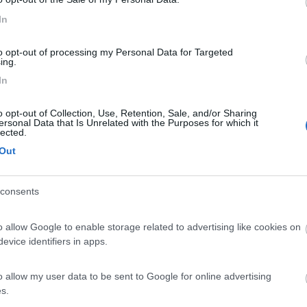
 forum lo aveva rifatto la copertura con un sottovaso da fiori.
In
to opt-out of processing my Personal Data for Targeted
ing.
In
o opt-out of Collection, Use, Retention, Sale, and/or Sharing
ersonal Data that Is Unrelated with the Purposes for which it
Previous
lected.
Out
Tour dell'Arco Alpino:
consents
o allow Google to enable storage related to advertising like cookies on
evice identifiers in apps.
o allow my user data to be sent to Google for online advertising
8:32:27
s.