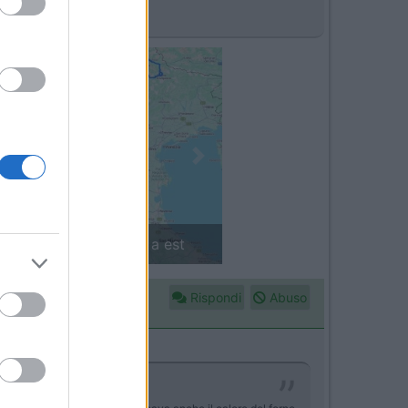
Next
 da ovest a est
Finlandia in camper: il piccolo sent
Rispondi
Abuso