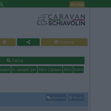
Accedi
Galleria
Cerca
isabili
In camper per
Altro Camper
Altro
Extra
Rispondi
Abuso