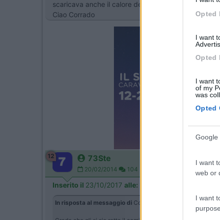
scaricava anche il calore del forno, qualcuno qui nel
Opted 
Ciao Corrado
I want 
Advertis
Opted 
I want t
of my P
was col
Opted 
Google 
12
73Ste
I want t
20/02/2014
104
web or d
Inserito il
23/10/2017
alle:
18:40:47
I want t
In risposta al messaggio di
Corrado B
del
23/10/2017
alle
1
purpose