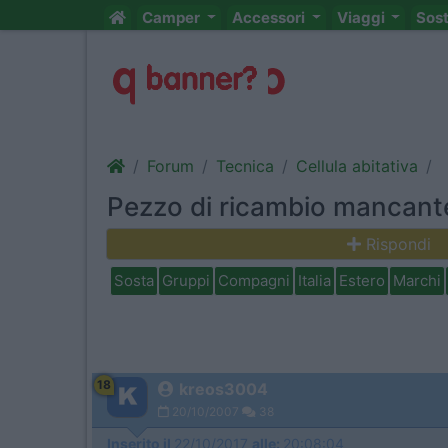
Camper
Accessori
Viaggi
Sos
Forum
Tecnica
Cellula abitativa
Pezzo di ricambio mancant
Rispondi
Sosta
Gruppi
Compagni
Italia
Estero
Marchi
18
kreos3004
20/10/2007
38
Inserito il
22/10/2017
alle:
20:08:04