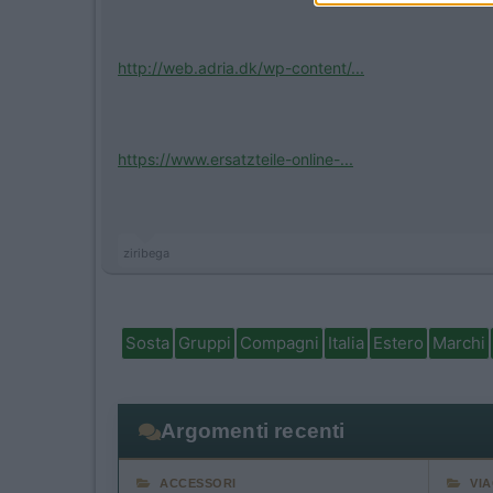
http://web.adria.dk/wp-content/...
https://www.ersatzteile-online-...
ziribega
Sosta
Gruppi
Compagni
Italia
Estero
Marchi
Argomenti recenti
ACCESSORI
VI