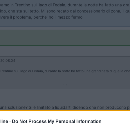
mo in Trentino sul lago di Fedaia, durante la notte ha fatto una gra
go, che sta sul tetto. Mi sono recato dal concessionario di zona, il q
lvere il problema, perche' ho il mezzo fermo.
20:08:04
entino sul lago di Fedaia, durante la notte ha fatto una grandinata di quelle ch
...
una soluzione? Si è limitato a liquidarti dicendo che non producono 
 una foto del pezzo che può aiutare a capire di cosa si tratta e sent
ine -
Do Not Process My Personal Information