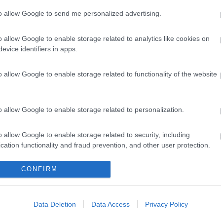
o Laika montava un frigo doppia porta (RM 6505), aveva una griglia grande laterale e
ottovaso da fiori. Ciao Corrado
to allow Google to send me personalized advertising.
tamente Laika oppure il concessionario Schiavolin di Ozzero. Quando ce
no ricambi spiegandomi che hanno una esperienza notevole e approfond
o allow Google to enable storage related to analytics like cookies on
evice identifiers in apps.
o allow Google to enable storage related to functionality of the website
o allow Google to enable storage related to personalization.
cora questi link
o allow Google to enable storage related to security, including
cation functionality and fraud prevention, and other user protection.
CONFIRM
Data Deletion
Data Access
Privacy Policy