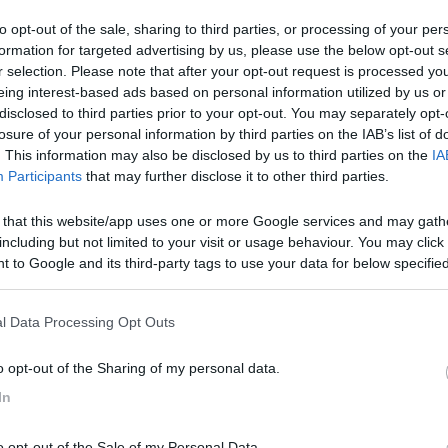
lare, se possibile modifica il titolo magari mettendo anche indicazioni
to opt-out of the sale, sharing to third parties, or processing of your per
formation for targeted advertising by us, please use the below opt-out s
r selection. Please note that after your opt-out request is processed y
eing interest-based ads based on personal information utilized by us or
disclosed to third parties prior to your opt-out. You may separately opt-
losure of your personal information by third parties on the IAB’s list of
. This information may also be disclosed by us to third parties on the
IA
e si rifà a mano in altro materiale , alluminio per esempio
Participants
that may further disclose it to other third parties.
 that this website/app uses one or more Google services and may gath
including but not limited to your visit or usage behaviour. You may click 
 to Google and its third-party tags to use your data for below specifi
e
ogle consent section.
l Data Processing Opt Outs
o opt-out of the Sharing of my personal data.
In
el periodo Laika montava un frigo doppia porta (RM 6505), aveva una gri
o opt-out of the Sale of my Personal Data.