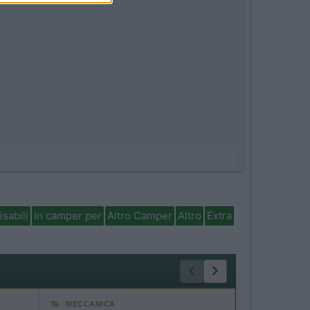
isabili
In camper per
Altro Camper
Altro
Extra
MECCANICA
DISABILITÀ