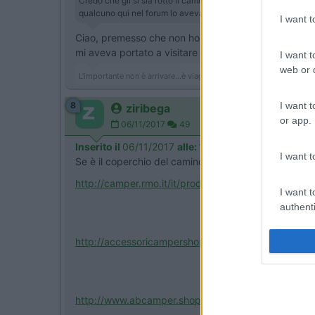
Credo che gli si sia rotto il camino del frigo, in quel period
qualcuno qui nel forum lo aveva rifatto la copertura con un s
I want 
Ciao, premesso che non ho un Laika, io sentirei diret
mi aveva portato a visitare l'officina e il magazzi
I want t
web or d
L'importante non è arrivare...è viaggiare...
8
I want t
ziribega
or app.
06/11/2017
49
Inserito il
06/11/2017
alle:
18:55:49
I want t
Se è il coperchio del camino guarda se sono attivi an
http://camper.rmo.it/it/prodott...
I want t
authenti
http://accessoricampershop.com/...
http://www.abcamper.shop/prodot...