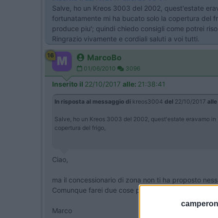
Salve, ho un Kreos 3003 del 2002, quest'estate erava
fortunatamente mi ha bucato solo la copertura del fri
produce piu'; quindi chiedo consigli come potrei riso
Ringrazio vivamente e cordiali saluti a voi tutti.
16
MarcoBo
01/06/2010
3096
Inserito il
22/10/2017
alle:
21:38:41
In risposta al messaggio di
kreos3004
del
22/10/2017
alle
Salve, ho un Kreos 3003 del 2002, quest'estate eravamo in Tr
copertura del frigo,
Ciao,
ma il concessionario di zona non ti ha proposto ness
Comunque farei due cose per cominciare: metterei qui
camperonl
Marco