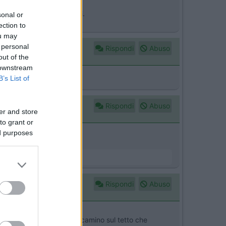
 più chiare di cosa cerchi.
sonal or
ection to
ou may
 personal
Rispondi
Abuso
out of the
 downstream
B’s List of
Rispondi
Abuso
er and store
to grant or
ed purposes
Rispondi
Abuso
glia grande laterale e il camino sul tetto che