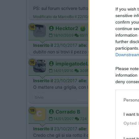
PS: sul forum scrivere tutto maiuscolo equivale ad ur
If you wish 
sensitive in
Modificato da MarcoBo il 22/10/2017 alle 21:43:50
confirm you
16
Hecktor2
continue se
information 
18/10/2009
6511
further disc
Inserito il
23/10/2017
alle:
00:34:53
participants
dubito non si trovi il pezzo sul mercato , se così foss
Downstream 
16
impiegatodel...
Please note
14/01/2010
30958
information 
Inserito il
23/10/2017
alle:
07:06:22
deny consent
O mettere una griglia, con la sua cornice, più grand
in below Go
Silvio
Persona
19
Corrado B
I want t
14/01/2007
724
Opted 
Inserito il
23/10/2017
alle:
18:32:27
Credo che gli si sia rotto il camino del frigo, in qu
I want t