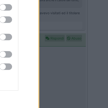
 il camino sul tetto che scaricava anche il calore del forno,
rcavo il Kreos 3002 li avevo visitati ed il titolare
ita sul marchio.
Rispondi
Abuso