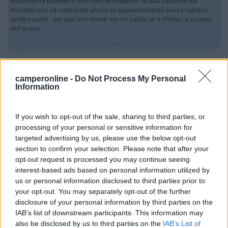
sicuramente pulendo il filtro non hai scoperto l'acqua calda ma hai
ricordato che va controllato anche se apparentemente senza toglierlo
sembra pulito per quel che chiedi non ho capito se ti riferisci al pulsare
dell'acqua
...
Interessante l'idea del tubo. Non ho capito come gestisci
l'entrata e l'uscita. Ad ogni modo, a meno che non ci sta un
camperonline -
Do Not Process My Personal
vaso fatto a forma di siluro che ho visto su amz non riesco
Information
proprio a trovare uno spazio anche perchè avrei voluto lasciare
la valvola per caricare l'aria a portata di mano.
Ad ogni modo, siccome ho risolto brillantemente addirittura
If you wish to opt-out of the sale, sharing to third parties, or
migliorando le prestazioni iniziali (evidentemente aver agito
processing of your personal or sensitive information for
sulla vite del pressostato ha ulteriormente migliorato la
targeted advertising by us, please use the below opt-out
situazione) al momento non mi sbatterò a studiare la soluzione
section to confirm your selection. Please note that after your
del vaso di espansione anche se la tua idea mi incuriosisce e
opt-out request is processed you may continue seeing
non poco.
interest-based ads based on personal information utilized by
Per risponderti, caro Mario, il problema che avevo era duplice.
us or personal information disclosed to third parties prior to
La pompa veniva azionata in continuazione (attacca e stacca)
your opt-out. You may separately opt-out of the further
e, contemporaneamente, il getto dell'acqua pulsava. E' questa
disclosure of your personal information by third parties on the
relazione filtro sporco / pulsazione che non mi torna. Mi sarei
IAB’s list of downstream participants. This information may
aspettato di veder uscire meno acqua dal rubinetto ma cosa
also be disclosed by us to third parties on the
IAB’s List of