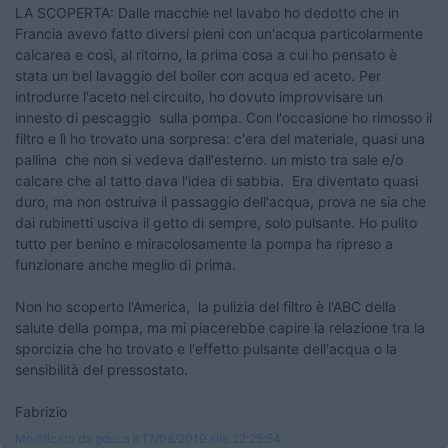
LA SCOPERTA: Dalle macchie nel lavabo ho dedotto che in
Francia avevo fatto diversi pieni con un'acqua particolarmente
calcarea e così, al ritorno, la prima cosa a cui ho pensato è
stata un bel lavaggio del boiler con acqua ed aceto. Per
introdurre l'aceto nel circuito, ho dovuto improvvisare un
innesto di pescaggio sulla pompa. Con l'occasione ho rimosso il
filtro e lì ho trovato una sorpresa: c'era del materiale, quasi una
pallina che non si vedeva dall'esterno. un misto tra sale e/o
calcare che al tatto dava l'idea di sabbia. Era diventato quasi
duro, ma non ostruiva il passaggio dell'acqua, prova ne sia che
dai rubinetti usciva il getto di sempre, solo pulsante. Ho pulito
tutto per benino e miracolosamente la pompa ha ripreso a
funzionare anche meglio di prima.
Non ho scoperto l'America, la pulizia del filtro è l'ABC della
salute della pompa, ma mi piacerebbe capire la relazione tra la
sporcizia che ho trovato e l'effetto pulsante dell'acqua o la
sensibilità del pressostato.
Fabrizio
Modificato da gduca il 17/08/2019 alle 22:25:54