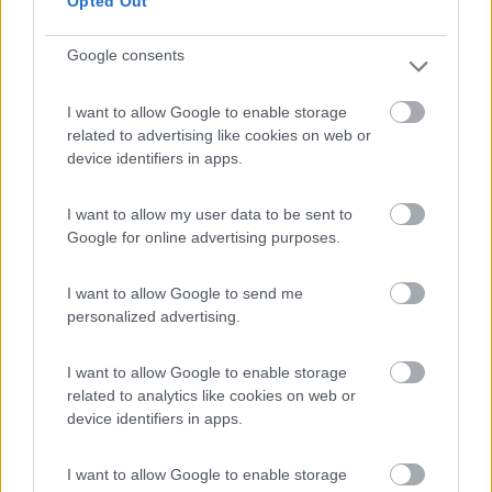
Opted Out
gestire nessun ingresso ne uscita e basta collegarlo lato fredda
in verticale , l'aria atmosferica che giocoforza ci sarà nel tubo
Google consents
quella non uscirà mai e servirà appunto come piccolo cuscino ,
se ipotizziamo circa 3 metri di tubo con 5 o piu spirali nella
parte bassa ci sara acqua e in quella superiore solo aria e
I want to allow Google to enable storage
quellla pur poca aria per un mini impianto di un normale
related to advertising like cookies on web or
autocaravan è sufficiente e la pompa con basso prelievo
device identifiers in apps.
ringrazia , praticamente sarebbe ne più ne meno come un
classico vaso di espansione senza membrana
I want to allow my user data to be sent to
Google for online advertising purposes.
mario
Mario
I want to allow Google to send me
personalized advertising.
I want to allow Google to enable storage
related to analytics like cookies on web or
device identifiers in apps.
I want to allow Google to enable storage