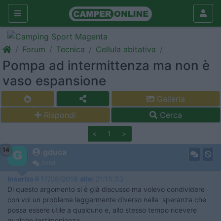
Forum
Tecnica
Cellula abitativa
Pompa ad intermittenza ma non è
vaso espansione
Galleria
Rispondi
Cerca
<
1
>
14
gduca
2093
Inserito il
17/08/2019
alle:
21:15:33
Di questo argomento si è già discusso ma volevo condividere
con voi un problema leggermente diverso nella speranza che
possa essere utile a qualcuno e, allo stesso tempo ricevere
qualche testimonianza.