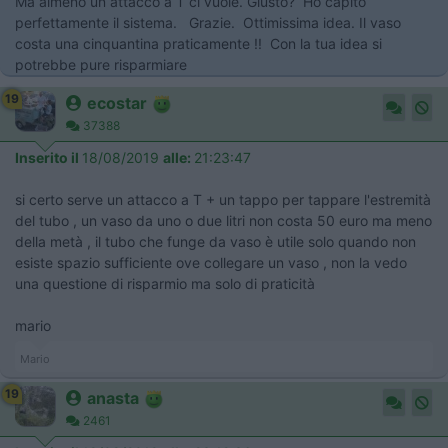
Ma almeno un attacco a T ci vuole. Giusto? Ho capito
perfettamente il sistema. Grazie. Ottimissima idea. Il vaso
costa una cinquantina praticamente !! Con la tua idea si
potrebbe pure risparmiare
19
ecostar
37388
Inserito il
18/08/2019
alle:
21:23:47
si certo serve un attacco a T + un tappo per tappare l'estremità
del tubo , un vaso da uno o due litri non costa 50 euro ma meno
della metà , il tubo che funge da vaso è utile solo quando non
esiste spazio sufficiente ove collegare un vaso , non la vedo
una questione di risparmio ma solo di praticità
mario
Mario
19
anasta
2461