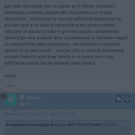
per quel che chiedi non ho capito se ti riferisci al pulsare
dell'acqua pompata oppure allo stacca/attacca troppo
ravvicinato , comunque se non hai sufficiente spazio per un
piccolo vaso e ne senti la necessità al suo posto potresti
utlizzare un pezzo di tubo in gomma tappato all'estremità
facendogli vare qualche spira e posizionato in verticale magari
su una paretina della cassapanca che contiene il serbatoio
oppure in un altro posto , preciso che un vaso di espansione
potresti inserirlo sulla linea fredda in un posto ove ci sia
sufficiente spazio anche distante dalla pompa
mario
Mario
14
gduca
2093
Inserito il
18/08/2019
alle:
19:30:26
In risposta al messaggio di
ecostar
del
17/08/2019
alle
22:35:20