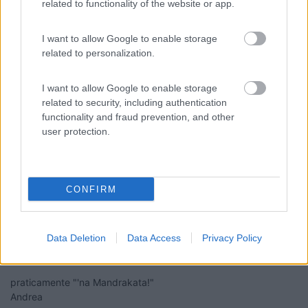
related to functionality of the website or app.
I want to allow Google to enable storage
related to personalization.
19
anasta
2461
I want to allow Google to enable storage
related to security, including authentication
Inserito il
18/08/2019
alle:
21:04:59
functionality and fraud prevention, and other
In risposta al messaggio di
ecostar
del
18/08/2019
alle
20:21:29
user protection.
vedo se riesco a inserire una risposta , purtroppo COL in questi giorni
quando funziona è lentissimo e dando l'invio faccio in tempo a bagnarmi
la gola al ber e ritornare per le pulsazioni causa filtro sporco che lascia
CONFIRM
...
"per il tubo a mo di spirali che funge da cuscino d'aria nen deve
Data Deletion
Data Access
Privacy Policy
gestire nessun ingresso ne uscita e basta collegarlo lato fredda
in verticale"
praticamente "'na Mandrakata!"
Andrea