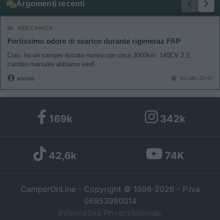
Argomenti recenti
MECCANICA
Fortissimo odore di scarico durante rigeneraz FAP
Ciao, ho un camper ducato nuovo con circa 3000km, 140CV 2.2,
cambio manuale abbiamo verif...
sicce
Ieri alle: 22:40
169k
342k
42,6k
74K
CamperOnLine - Copyright © 1998-2026 - P.Iva
06953990014
Informativa Privacy
Sitemap