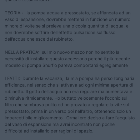
TEORIA:: la pompa acqua a pressostato, se affiancata ad un
vaso di espansione, dovrebbe mettersi in funzione un numero
minore di volte se si preleva una piccola quantità di acqua, e
non dovrebbe soffrire dell'effetto pulsazione sul flusso
dell'acqua che esce dal rubinetto.
NELLA PRATICA: sul mio nuovo mezzo non ho sentito la
necessità di installare questo accessorio perchè il più recente
modello di pompa Shurflo pareva comportarsi egregiamente
I FATTI: Durante la vacanza, la mia pompa ha perso l'originaria
efficienza, nel senso che si attivava ad ogni minima apertura di
rubinetto. Il getto dell'acqua non era regolare ma aumentava e
diminuiva ritmicamente. Ho buttato velocemente l'occhio sul
filtro che sembrava pulito ed ho provato a regolare la vite sul
pressostato, prima in un verso poi nell'altro, ottenendo solo un
impercettibile miglioramento. Ormai ero deciso a fare l'acquisto
del vaso di espansione ma avrei incontrato non poche
difficoltà ad installarlo per ragioni di spazio.