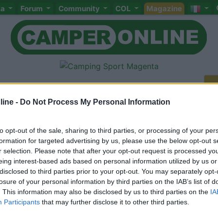
ta
Forum
Community
COL
Magazine
ine -
Do Not Process My Personal Information
to opt-out of the sale, sharing to third parties, or processing of your per
Meccanica
Cellula
Accessori
Eventi
Leggi
Comportamenti
D
formation for targeted advertising by us, please use the below opt-out s
r selection. Please note that after your opt-out request is processed y
Attivi
eing interest-based ads based on personal information utilized by us or
<
1
>
disclosed to third parties prior to your opt-out. You may separately opt-
losure of your personal information by third parties on the IAB’s list of
. This information may also be disclosed by us to third parties on the
IA
Participants
that may further disclose it to other third parties.