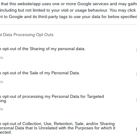
 that this website/app uses one or more Google services and may gath
to sulla chiusura a gancio di un armadio impedendone l'apertura? Com
including but not limited to your visit or usage behaviour. You may click 
odo da impedire che qualche oggetto ne ostacoli l'apertura. Grazie, ci
 to Google and its third-party tags to use your data for below specifi
ogle consent section.
l Data Processing Opt Outs
amano zio calogero che con il suo piede di porco niente gli resiste. cia
o opt-out of the Sharing of my personal data.
In
<
1
>
Meccanica
Cellula
Accessori
Eventi
Leggi
Comportamenti
D
o opt-out of the Sale of my Personal Data.
Attivi
In
to opt-out of processing my Personal Data for Targeted
ing.
EE DI SOSTA E CAMPEGGI
COMPAGNI DI VIAGGIO
In
Sosta A4 altezza Garda (no su lago)
o opt-out of Collection, Use, Retention, Sale, and/or Sharing
rno amici ! Idee per una sosta
Salve a tutti! finalmente dopo anni
ersonal Data that Is Unrelated with the Purposes for which it
lected.
ante di una notte all’altezza del
riusciti ad organizzarci e noleggiare