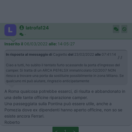
latrofa124
-
Inserito il
06/03/2022
alle:
14:05:27
In risposta al messaggio di
Cagietto
del
23/02/2022
alle
07:41:14
Ciao a tutti, ho subìto il tentato furto scassando la porta d'ingresso del
camper. Si tratta di un ARCA P674LSX immatricolato 02/2007 NON
riesco a trovare una porta da sostituire possibilmente in zona Milano. Se
qualcuno mi può aiutare, ringrazio anticipatamente
A Roma qualcosa potrebbe esserci, di risulta e abbandonato in
una delle tante officine riparazione camper.
Una passeggiata sulla Pontina può essere utile, anche a
Pomezia dove ex dipendenti hanno aperto officine, non so se
esiste ancora Ferrari.
Roberto
<
1
>