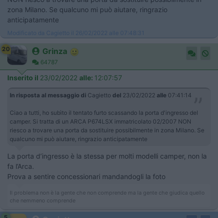
zona Milano. Se qualcuno mi può aiutare, ringrazio
anticipatamente
Modificato da Cagietto il 26/02/2022 alle 07:48:31
20
Grinza
64787
Inserito il
23/02/2022
alle:
12:07:57
In risposta al messaggio di
Cagietto
del
23/02/2022
alle
07:41:14
Ciao a tutti, ho subìto il tentato furto scassando la porta d'ingresso del
camper. Si tratta di un ARCA P674LSX immatricolato 02/2007 NON
riesco a trovare una porta da sostituire possibilmente in zona Milano. Se
qualcuno mi può aiutare, ringrazio anticipatamente
La porta d’ingresso è la stessa per molti modelli camper, non la
fa l’Arca.
Prova a sentire concessionari mandandogli la foto
Il problema non è la gente che non comprende ma la gente che giudica quello
che nemmeno comprende
5