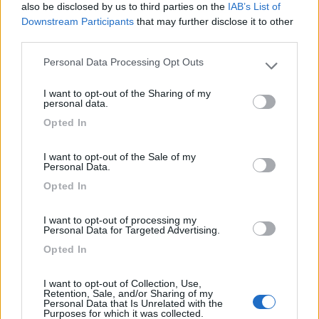
also be disclosed by us to third parties on the
IAB’s List of
Downstream Participants
that may further disclose it to other
Il problema non è la gente che non comprende ma la gente che giudica quello
che nemmeno comprende
third parties.
Modificato da Grinza il 23/02/2022 alle 18:25:01
Personal Data Processing Opt Outs
Please note that this website/app uses one or more Google
20
Grinza
services and may gather and store information including but
I want to opt-out of the Sharing of my
64787
not limited to your visit or usage behaviour. You may click to
personal data.
grant or deny consent to Google and its third-party tags to
Inserito il
25/02/2022
alle:
10:31:03
Opted In
use your data for below specified purposes in below Google
..sparito…
consent section.
I want to opt-out of the Sale of my
Il problema non è la gente che non comprende ma la gente che giudica quello
Personal Data.
che nemmeno comprende
Opted In
5
Cagietto
4
I want to opt-out of processing my
Personal Data for Targeted Advertising.
Inserito il
26/02/2022
alle:
07:22:37
Opted In
dunque, ovviamente sono in sbattimento totale e non sparito
:)...
ringrazio tutti
ma:
- la foto è quella di Matteo978
I want to opt-out of Collection, Use,
Retention, Sale, and/or Sharing of my
- avevo già contattato Trigano (in primis), tutti i concessionari
Personal Data that Is Unrelated with the
sino in Sicilia e anche tutti quelli suggeriti da Grinza
Purposes for which it was collected.