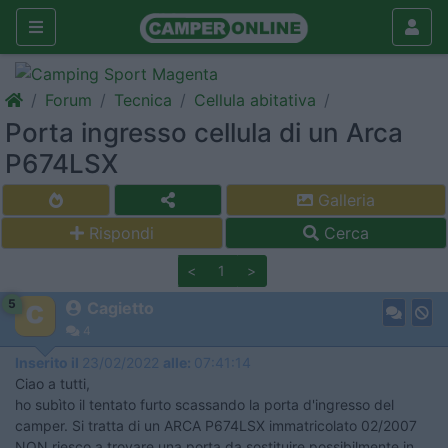
Forum
Tecnica
Cellula abitativa
Porta ingresso cellula di un Arca
P674LSX
Galleria
Rispondi
Cerca
<
1
>
5
Cagietto
4
Inserito il
23/02/2022
alle:
07:41:14
Ciao a tutti,
ho subìto il tentato furto scassando la porta d'ingresso del
camper. Si tratta di un ARCA P674LSX immatricolato 02/2007
NON riesco a trovare una porta da sostituire possibilmente in