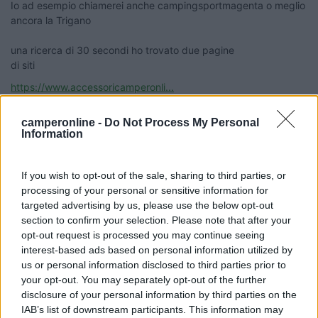
Io ad esempio chiamerei anche campingsportmagenta o meglio
ancora la Trigano
una ricerca di 30 secondi ho trovato due pagine
di siti
https://www.accessoricamperonli...
camperonline -
Do Not Process My Personal
Information
https://italiacampersud.it/shop...
If you wish to opt-out of the sale, sharing to third parties, or
processing of your personal or sensitive information for
targeted advertising by us, please use the below opt-out
https://boutiquedelcampeggiator...
section to confirm your selection. Please note that after your
opt-out request is processed you may continue seeing
interest-based ads based on personal information utilized by
us or personal information disclosed to third parties prior to
your opt-out. You may separately opt-out of the further
Intanto senti per telefono se la hanno poi vedi come fare
disclosure of your personal information by third parties on the
Ma una riparazione rifacendo l’alluminio?
IAB’s list of downstream participants. This information may