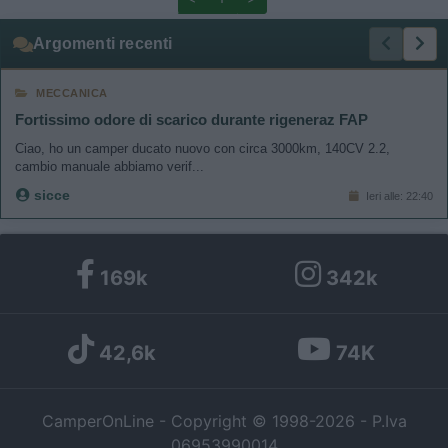
Argomenti recenti
MECCANICA
Fortissimo odore di scarico durante rigeneraz FAP
Ciao, ho un camper ducato nuovo con circa 3000km, 140CV 2.2,
cambio manuale abbiamo verif...
sicce
Ieri alle: 22:40
169k
342k
42,6k
74K
CamperOnLine - Copyright © 1998-2026 - P.Iva
06953990014