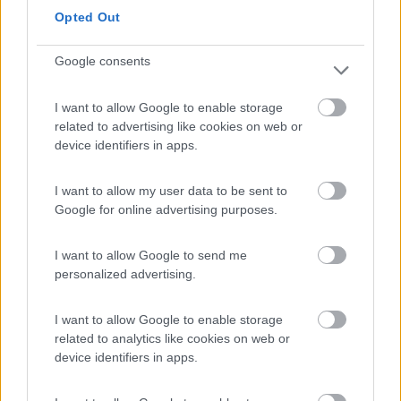
L'hanno sollevata da sotto e piegata abbondantamente....se
Opted Out
fosse possibile ripararla, non so chi possa farlo (ho interpellato
qualcuno ma nulla da fare)
Google consents
Modificato da Cagietto il 26/02/2022 alle 07:53:37
6
speedy13
I want to allow Google to enable storage
796
related to advertising like cookies on web or
device identifiers in apps.
Inserito il
26/02/2022
alle:
08:59:53
https://www.google.com/search?q...
I want to allow my user data to be sent to
Google for online advertising purposes.
prova a vedere se in queste foto ne vedi una simile alla tua, o
contatta le rispettive aziende che le vendono....altro non so.
I want to allow Google to send me
Massimo
personalized advertising.
20
Grinza
I want to allow Google to enable storage
64787
related to analytics like cookies on web or
Inserito il
26/02/2022
alle:
18:18:29
device identifiers in apps.
In risposta al messaggio di
Cagietto
del
26/02/2022
alle
07:22:37