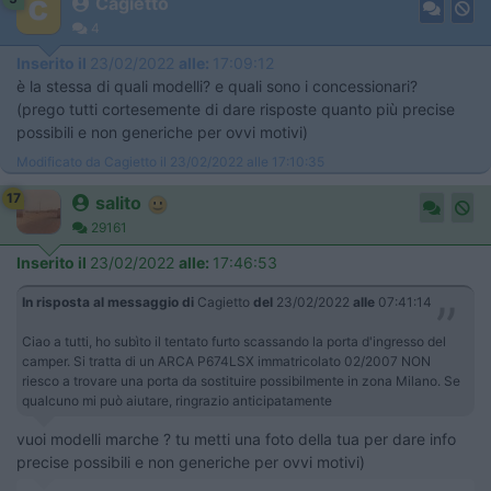
Cagietto
4
Inserito il
23/02/2022
alle:
17:09:12
è la stessa di quali modelli? e quali sono i concessionari?
(prego tutti cortesemente di dare risposte quanto più precise
possibili e non generiche per ovvi motivi)
Modificato da Cagietto il 23/02/2022 alle 17:10:35
17
salito
29161
Inserito il
23/02/2022
alle:
17:46:53
In risposta al messaggio di
Cagietto
del
23/02/2022
alle
07:41:14
Ciao a tutti, ho subìto il tentato furto scassando la porta d'ingresso del
camper. Si tratta di un ARCA P674LSX immatricolato 02/2007 NON
riesco a trovare una porta da sostituire possibilmente in zona Milano. Se
qualcuno mi può aiutare, ringrazio anticipatamente
vuoi modelli marche ? tu metti una foto della tua per dare info
precise possibili e non generiche per ovvi motivi)