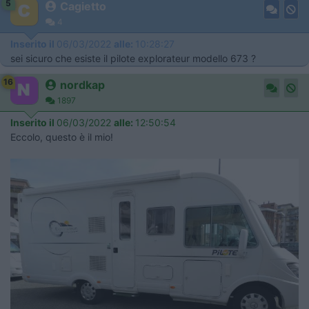
5
Cagietto
4
Inserito il
06/03/2022
alle:
10:28:27
sei sicuro che esiste il pilote explorateur modello 673 ?
16
nordkap
1897
Inserito il
06/03/2022
alle:
12:50:54
Eccolo, questo è il mio!