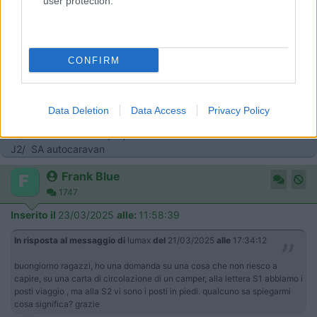
user protection.
8
Inserito il
23/03/2025
alle:
11:48:21
In risposta al messaggio di
masivo
del
22/03/2025
alle
18:35:31
CONFIRM
Cosa hai alle voci: F2-J- J1- J2 ?
f2 /3500
Data Deletion
Data Access
Privacy Policy
J / M1
J1/ autocaravan uso proprio
J2/ SA autocaravan
Frank Blue
1747
Inserito il
23/03/2025
alle:
11:58:39
In risposta al messaggio di
lumax
del
21/03/2025
alle
17:34:12
buongiorno ragazzi, ho una domanda su una cosa che non riesco a
capire, su una carta di circolazione di un camper, alla lettera S1 abbiamo i
posti viaggio , ma alla S2 vi sono i posti in piedi. qualcuno sa spiegarmi
cosa significa? grazie