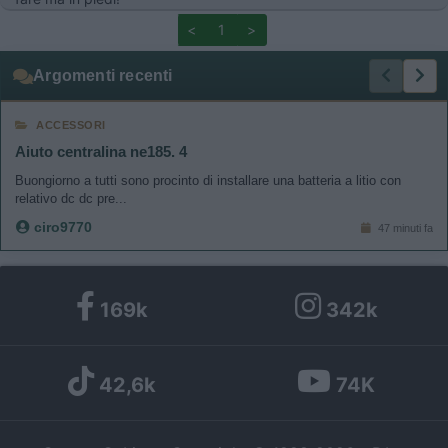
<
1
>
Argomenti recenti
ACCESSORI
Aiuto centralina ne185. 4
Buongiorno a tutti sono procinto di installare una batteria a litio con
relativo dc dc pre...
ciro9770
47 minuti fa
169k
342k
42,6k
74K