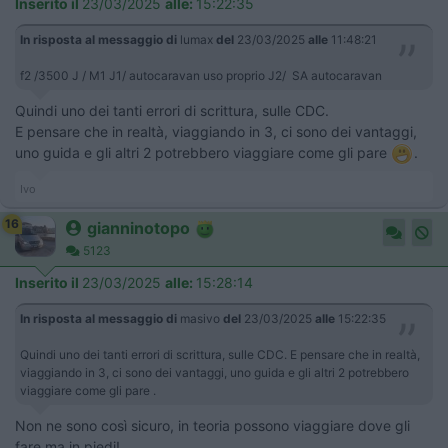
Inserito il
23/03/2025
alle:
15:22:35
In risposta al messaggio di
lumax
del
23/03/2025
alle
11:48:21
f2 /3500 J / M1 J1/ autocaravan uso proprio J2/ SA autocaravan
Quindi uno dei tanti errori di scrittura, sulle CDC.
E pensare che in realtà, viaggiando in 3, ci sono dei vantaggi,
uno guida e gli altri 2 potrebbero viaggiare come gli pare
.
Ivo
16
gianninotopo
5123
Inserito il
23/03/2025
alle:
15:28:14
In risposta al messaggio di
masivo
del
23/03/2025
alle
15:22:35
Quindi uno dei tanti errori di scrittura, sulle CDC. E pensare che in realtà,
viaggiando in 3, ci sono dei vantaggi, uno guida e gli altri 2 potrebbero
viaggiare come gli pare .
Non ne sono così sicuro, in teoria possono viaggiare dove gli
fare ma in piedi!