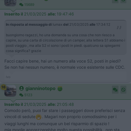
15689
Inserito il
21/03/2025
alle:
19:47:46
In risposta al messaggio di
lumax
del
21/03/2025
alle
17:34:12
buongiorno ragazzi, ho una domanda su una cosa che non riesco a
capire, su una carta di circolazione di un camper, alla lettera S1 abbiamo i
posti viaggio , ma alla S2 vi sono i posti in piedi. qualcuno sa spiegarmi
cosa significa? grazie
Facci capire bene, hai un numero alla voce S2, posti in piedi?
Se non hai nessun numero, è normale voce esistente sulle CDC.
Ivo
16
gianninotopo
5123
Inserito il
21/03/2025
alle:
21:05:48
Comodo però, puoi far stare i passeggeri dove preferisci senza
vincoli di sedute
. Magari non proprio comodissimo per i
viaggi lunghi ma comunque un bel risparmio di spazio !
mia moglie apprezzerebbe molto questa possibilità, non sta