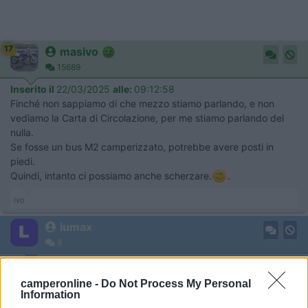
17
masivo
15689
Inserito il
22/03/2025
alle:
09:12:58
Finché non sappiamo di che mezzo stiamo parlando, e non
vediamo la Carta di Circolazione, per me stiamo parlando del
nulla.
Se fosse un bus M2 camperizzato, potrebbe avere posti in
piedi.
Quindi, intanto ci possiamo anche scherzare.
.
Ivo
lumax
8
Inserito il
22/03/2025
alle:
15:00:35
camperonline -
Do Not Process My Personal
In risposta al messaggio di
gianninotopo
del
21/03/2025
alle
21:05:48
Information