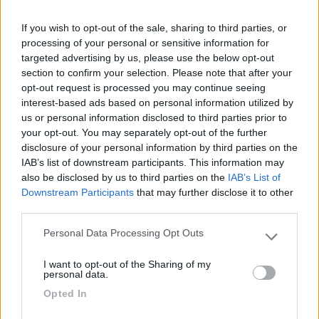
Comodo però, puoi far stare i passeggeri dove preferisci senza vincoli di
sedute. Magari non proprio comodissimo per i viaggi lunghi ma comunque
If you wish to opt-out of the sale, sharing to third parties, or
un bel risparmio di spazio ! mia moglie apprezzerebbe molto questa
processing of your personal or sensitive information for
possibilità, non sta mai ferma!
targeted advertising by us, please use the below opt-out
si esatto. S2 2
section to confirm your selection. Please note that after your
opt-out request is processed you may continue seeing
lumax
interest-based ads based on personal information utilized by
8
us or personal information disclosed to third parties prior to
your opt-out. You may separately opt-out of the further
Inserito il
22/03/2025
alle:
15:01:54
disclosure of your personal information by third parties on the
esatto... ahahaah
IAB’s list of downstream participants. This information may
also be disclosed by us to third parties on the
IAB’s List of
lumax
Downstream Participants
that may further disclose it to other
8
third parties.
Inserito il
22/03/2025
alle:
15:02:23
Personal Data Processing Opt Outs
Please note that this website/app uses one or more Google
In risposta al messaggio di
masivo
del
21/03/2025
alle
19:47:46
services and may gather and store information including but
I want to opt-out of the Sharing of my
not limited to your visit or usage behaviour. You may click to
Facci capire bene, hai un numero alla voce S2, posti in piedi? Se non hai
personal data.
nessun numero, è normale voce esistente sulle CDC.
grant or deny consent to Google and its third-party tags to
Opted In
use your data for below specified purposes in below Google
eh, nn so se era un bus prima
consent section.