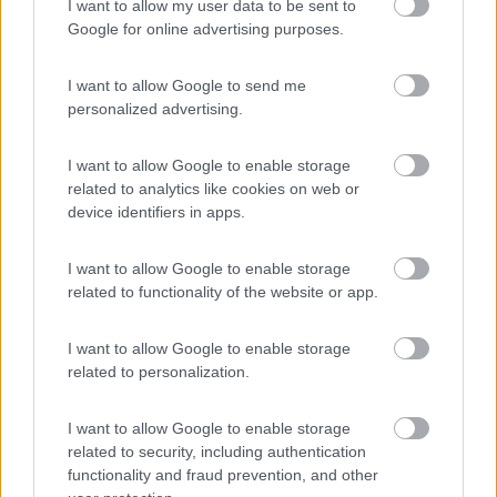
Inserito il
22/03/2025
alle:
15:06:00
I want to allow my user data to be sent to
Google for online advertising purposes.
In risposta al messaggio di
masivo
del
22/03/2025
alle
09:12:58
Finché non sappiamo di che mezzo stiamo parlando, e non vediamo la
I want to allow Google to send me
Carta di Circolazione, per me stiamo parlando del nulla. Se fosse un bus
personalized advertising.
M2 camperizzato, potrebbe avere posti in piedi. Quindi, intanto ci
possiamo anche scherzare..
I want to allow Google to enable storage
si, infatti
related to analytics like cookies on web or
device identifiers in apps.
17
masivo
15689
I want to allow Google to enable storage
Inserito il
22/03/2025
alle:
18:35:31
related to functionality of the website or app.
In risposta al messaggio di
lumax
del
22/03/2025
alle
15:06:00
I want to allow Google to enable storage
si, infatti
related to personalization.
Cosa hai alle voci: F2-J- J1- J2 ?
I want to allow Google to enable storage
Ivo
related to security, including authentication
functionality and fraud prevention, and other
lumax