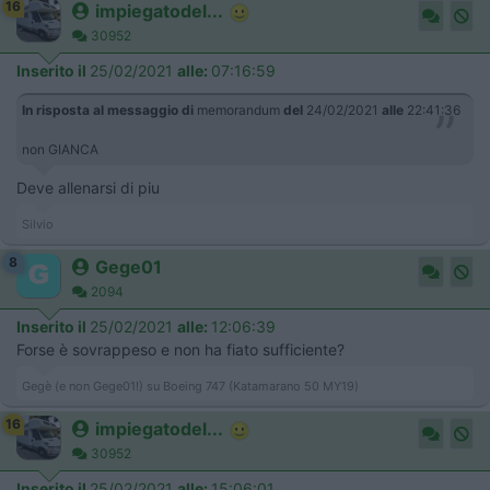
16
impiegatodel...
30952
Inserito il
25/02/2021
alle:
07:16:59
In risposta al messaggio di
memorandum
del
24/02/2021
alle
22:41:36
non GIANCA
Deve allenarsi di piu
Silvio
8
Gege01
2094
Inserito il
25/02/2021
alle:
12:06:39
Forse è sovrappeso e non ha fiato sufficiente?
Gegè (e non Gege01!) su Boeing 747 (Katamarano 50 MY19)
16
impiegatodel...
30952
Inserito il
25/02/2021
alle:
15:06:01