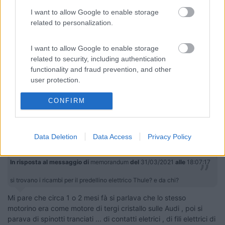
io l'ho levato.
A forza di strusciarlo e raddrizzarlo era diventato inutilizzabile.
I want to allow Google to enable storage
un bel panchetto ikea da 10 euro e via...
related to personalization.
13
memorandum
I want to allow Google to enable storage
19
related to security, including authentication
Inserito il
31/03/2021
alle:
18:07:17
functionality and fraud prevention, and other
si trovano i ricambi per il predellino elettrico Thule? e da chi?
user protection.
GIANCA
CONFIRM
9
Rucki
1447
Data Deletion
Data Access
Privacy Policy
Inserito il
31/03/2021
alle:
20:18:17
In risposta al messaggio di
memorandum
del
31/03/2021
alle
18:07:17
si trovano i ricambi per il predellino elettrico Thule? e da chi?
Mi pare che circa 1 o 2 mesi fà si parlava che lo stesso
motorino era come motore di tergi cristallo sulle Audi , poi si
parava di spinotti tranciati ... di contatti eletrici , di fili elettrici di