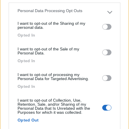
third parties.
viaggiare"
Personal Data Processing Opt Outs
Please note that this website/app uses one or more Google
services and may gather and store information including but
I want to opt-out of the Sharing of my
not limited to your visit or usage behaviour. You may click to
personal data.
grant or deny consent to Google and its third-party tags to
Opted In
use your data for below specified purposes in below Google
consent section.
I want to opt-out of the Sale of my
Personal Data.
Opted In
I want to opt-out of processing my
Personal Data for Targeted Advertising.
16
cinquantuno
Opted In
4159
I want to opt-out of Collection, Use,
Inserito il
25/02/2021
alle:
16:12:26
Retention, Sale, and/or Sharing of my
Personal Data that Is Unrelated with the
In risposta al messaggio di
memorandum
del
24/02/2021
alle
22:41:36
Purposes for which it was collected.
Opted Out
non GIANCA