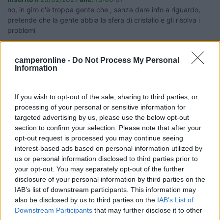
no, in giro c'è troppa gente che , senza dare info a riguardo,
pretende che la gente abbia la sfera di cristallo e gli risolva i
problemi
Silvio
camperonline -
Do Not Process My Personal
Information
ezio59
-
If you wish to opt-out of the sale, sharing to third parties, or
Inserito il
25/02/2021
alle:
15:59:38
processing of your personal or sensitive information for
targeted advertising by us, please use the below opt-out
In risposta al messaggio di
impiegatodelvolante
del
25/02/2021
alle
section to confirm your selection. Please note that after your
15:06:01
opt-out request is processed you may continue seeing
no, in giro c'è troppa gente che , senza dare info a riguardo, pretende che
interest-based ads based on personal information utilized by
la gente abbia la sfera di cristallo e gli risolva i problemi
us or personal information disclosed to third parties prior to
your opt-out. You may separately opt-out of the further
E pensare che mi ritengo strano
disclosure of your personal information by third parties on the
IAB’s list of downstream participants. This information may
also be disclosed by us to third parties on the
IAB’s List of
Ezio
Servo per Amikeco by IPA "Viaggio per vedere non per
Downstream Participants
that may further disclose it to other