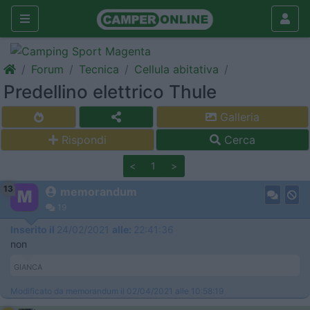
Forum
Tecnica
Cellula abitativa
Predellino elettrico Thule
Galleria
Rispondi
Cerca
<
1
>
13
memorandum
19
Inserito il
24/02/2021
alle:
22:41:36
non
GIANCA
Modificato da memorandum il 02/04/2021 alle 10:58:19