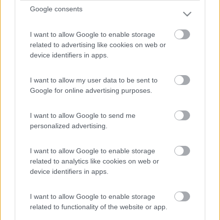
Non ci dici se è nuovo, se è vecchio ed è la prima volta che fà
Google consents
quel difetto, se per caso hai fatto dei lavori ed ora non va più,
se è molto sporco, se, se, se!
I want to allow Google to enable storage
Come puoi pretendere che gli utenti di COL ti possano aiutare ?
related to advertising like cookies on web or
Ciao
device identifiers in apps.
8
Gege01
I want to allow my user data to be sent to
2094
Google for online advertising purposes.
Inserito il
25/02/2021
alle:
16:39:56
FORSE se dessi qualche informazione in più, potremmo aiutarti.
I want to allow Google to send me
FORSE però...
personalized advertising.
Gegè (e non Gege01!) su Boeing 747 (Katamarano 50 MY19)
I want to allow Google to enable storage
11
ledzep
related to analytics like cookies on web or
3722
device identifiers in apps.
Inserito il
25/02/2021
alle:
17:04:54
potresti aver toccato in terra e averlo piegato. Oppure c'è
I want to allow Google to enable storage
sporcizia o qualche pietra.
related to functionality of the website or app.