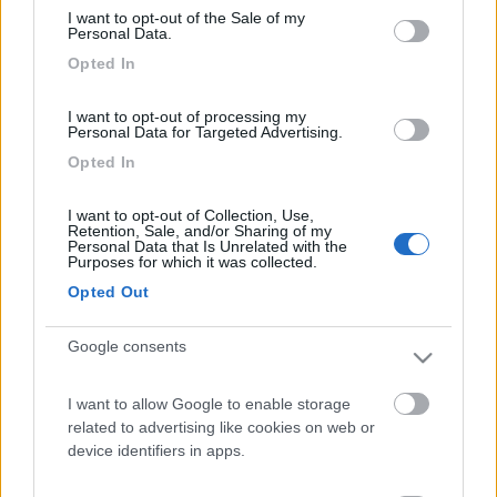
I want to opt-out of the Sale of my
Personal Data.
Opted In
I want to opt-out of processing my
Personal Data for Targeted Advertising.
Opted In
I want to opt-out of Collection, Use,
Retention, Sale, and/or Sharing of my
Personal Data that Is Unrelated with the
Purposes for which it was collected.
Opted Out
maanibal
Google consents
-
Inserito il
24/02/2006
alle:
20:38:24
Io prima di sostituire la plafoniera proverei a comperare una
I want to allow Google to enable storage
nuova lampada. Da quanto dici, quella che funziona lampeggia
related to advertising like cookies on web or
un pò finchè si scalda; questo è sintomo di lampada esaurita.
device identifiers in apps.
Poichè gli inverter che sono dentro i circuiti elettronici 12 V non