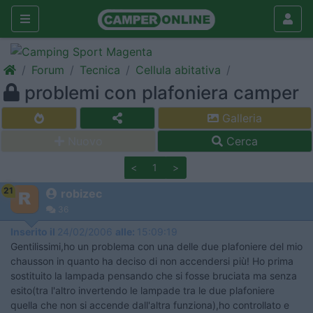
Forum
Tecnica
Cellula abitativa
problemi con plafoniera camper
Galleria
Nuovo
Cerca
<
1
>
21
robizec
36
Inserito il
24/02/2006
alle:
15:09:19
Gentilissimi,ho un problema con una delle due plafoniere del mio
chausson in quanto ha deciso di non accendersi più! Ho prima
sostituito la lampada pensando che si fosse bruciata ma senza
esito(tra l'altro invertendo le lampade tra le due plafoniere
quella che non si accende dall'altra funziona),ho controllato e