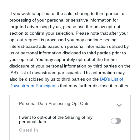
22
leo1
219
If you wish to opt-out of the sale, sharing to third parties, or
Inserito il
processing of your personal or sensitive information for
24/02/2006
alle:
18:54:35
Ciao Robizec,non cercare lo starter xchè non lo troverai(si usa
targeted advertising by us, please use the below opt-out
nelle plafoniere vecchio tipo alimentate in corrente
section to confirm your selection. Please note that after your
alternata),nelle plafoniere a neon alimentate a 12v
opt-out request is processed you may continue seeing
continua,esiste una scheda elettronica che fa oscillare il 12v e lo
interest-based ads based on personal information utilized by
innalza fino ad innescare il neon,e non per demoralizzarti ma
us or personal information disclosed to third parties prior to
secondo me haipoco da riparare,se non mastichi un po di
your opt-out. You may separately opt-out of the further
eletttronica(a meno di non trovare l'interuttore bruciato o
disclosure of your personal information by third parties on the
qualcosa di simile)[:(!] saluti Leo[:)][:)]
IAB’s list of downstream participants. This information may
also be disclosed by us to third parties on the
IAB’s List of
21
robizec
Downstream Participants
that may further disclose it to other
36
third parties.
Inserito il
24/02/2006
alle:
19:36:53
Personal Data Processing Opt Outs
che brutta notizia.....[xx(][xx(] Effettivamente considerando la
Please note that this website/app uses one or more Google
mia ignoranza non ho possibilità di ripararle,quindi saranno da
services and may gather and store information including but
I want to opt-out of the Sharing of my
sostituire in toto? A questo punto mi sorge il dubbio che non ci
not limited to your visit or usage behaviour. You may click to
personal data.
sia un problema all'impianto a 12 v che possa bruciarle,spero di
grant or deny consent to Google and its third-party tags to
Opted In
no,ma dovro rivolgermi in assistenza. Grazie e se hai consigli
use your data for below specified purposes in below Google
sono ben accetti Saluti da Roberto
consent section.