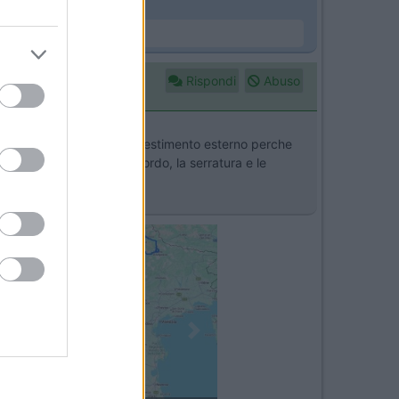
Rispondi
Abuso
niere, ho tralasciato il rivestimento esterno perche
nti bisogna smontare il bordo, la serratura e le
Next