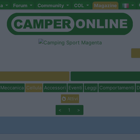
ta
Forum
Community
COL
Magazine
Meccanica
Cellula
Accessori
Eventi
Leggi
Comportamenti
D
Attivi
<
1
>