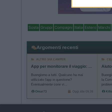
I want t
authenti
Sosta
Gruppi
Compagni
Italia
Estero
Marchi
Argomenti recenti
ALTRO SUI CAMPER
CE
App per monitorare il viaggio: Polarsteps
Buongiorno a tutti. Qualcuno ha mai
Buongio
utilizzato l'app in questione?
la Comb
Eventualmente cone vi...
problem
Omar73
Oggi alle 09:38
Killo