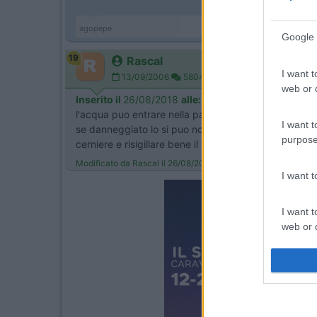
agopepe
Google 
19
Rascal
I want t
13/09/2006
5804
web or d
Inserito il
26/08/2018
alle:
19:18:32
l'acqua puo entrare nella parte interna di un portello
I want t
se danneggiato lo si puo notare facilmente. si puo ten
purpose
cerniere e risigillare bene il tutto nella fase di mont
Modificato da Rascal il 26/08/2018 alle 19:22:02
I want 
I want t
web or d
I want t
or app.
I want t