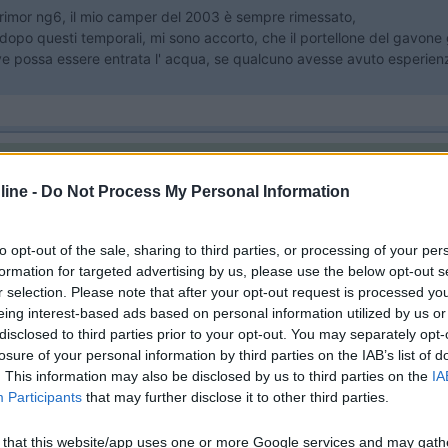
 rimor ng6, il mio camper del 2003 è sempre rimessato,
dopo questi temporali, mi sono accorto, che il portellone del gavone g
ove possa essere entrata l' acqua, se qualcuno avesse avuto esperienz
ine -
Do Not Process My Personal Information
to opt-out of the sale, sharing to third parties, or processing of your per
:20:04
formation for targeted advertising by us, please use the below opt-out s
6, il mio camper del 2003 è sempre rimessato, per qualche tempo è dovuto stare fu
r selection. Please note that after your opt-out request is processed y
eing interest-based ads based on personal information utilized by us or
...
disclosed to third parties prior to your opt-out. You may separately opt-
losure of your personal information by third parties on the IAB’s list of
?
. This information may also be disclosed by us to third parties on the
IA
cumuli un po' d'acqua alla base della cornice. La guarnizione, infatti,
Participants
that may further disclose it to other third parties.
rnice è ovvio che ristagni un po' d'acqua. L'importante è che non super
 that this website/app uses one or more Google services and may gath