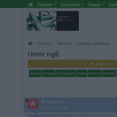
Camper
Accessori
Viaggi
Sos
Forum
Tecnica
Cellula abitativa
rimor ng6
Rispondi
Sosta
Gruppi
Compagni
Italia
Estero
Marchi
10
agopepe
29/06/2016
32
Inserito il
24/08/2018
alle:
11:20:04