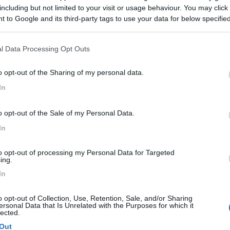
including but not limited to your visit or usage behaviour. You may click 
 to Google and its third-party tags to use your data for below specifi
ogle consent section.
l Data Processing Opt Outs
o opt-out of the Sharing of my personal data.
o la guarnizione e regolando le cerniere del portellone che in alcune p
In
tto il perimetro, dove vedi che passa la. Luce... Li devi intervenire co
o opt-out of the Sale of my Personal Data.
In
to opt-out of processing my Personal Data for Targeted
ing.
:20:04
In
6, il mio camper del 2003 è sempre rimessato, per qualche tempo è dovuto stare fu
o opt-out of Collection, Use, Retention, Sale, and/or Sharing
...
ersonal Data that Is Unrelated with the Purposes for which it
lected.
trata all' interno ma ho trovato bagnata la parte inferiore di legno del 
Out