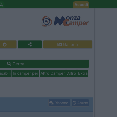
Accedi
Galleria
Cerca
isabili
In camper per
Altro Camper
Altro
Extra
Rispondi
Abuso