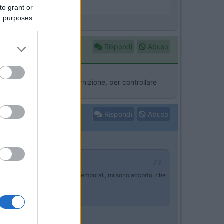
to grant or
ed purposes
Rispondi
Abuso
arti non aderiva alla guarnizione, per controllare
n le regolazioni
Rispondi
Abuso
ori all' aperto e dopo questi temporali, mi sono accorto, che
portellone.