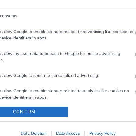
consents
o allow Google to enable storage related to advertising like cookies on
evice identifiers in apps.
ne da tre punti, dal bordo o contorno, dalle serrature oppure dalle cer
o allow my user data to be sent to Google for online advertising
tare di risolvere con una buona sigillatura sulle parti indicate altrime
s.
aggio, sperando che non sia marcito il telaio interno in legno, ciaoo.
to allow Google to send me personalized advertising.
o allow Google to enable storage related to analytics like cookies on
evice identifiers in apps.
CONFIRM
o allow Google to enable storage related to functionality of the website
Previous
Data Deletion
Data Access
Privacy Policy
o allow Google to enable storage related to personalization.