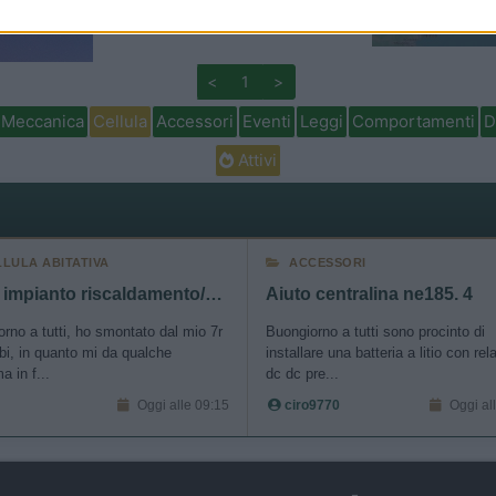
Tour dell
o allow Google to enable storage related to security, including
cation functionality and fraud prevention, and other user protection.
<
1
>
Meccanica
Cellula
Accessori
Eventi
Leggi
Comportamenti
D
Attivi
LLULA ABITATIVA
ACCESSORI
Aiuto impianto riscaldamento/acqua Ecovip 7r
Aiuto centralina ne185. 4
rno a tutti, ho smontato dal mio 7r
Buongiorno a tutti sono procinto di
i, in quanto mi da qualche
installare una batteria a litio con rel
a in f...
dc dc pre...
Oggi alle 09:15
ciro9770
Oggi al