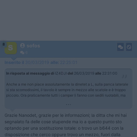
8
sofos
6
Inserito il
30/03/2019
alle:
22:25:01
In risposta al messaggio di
IZ4DJI
del
26/03/2019
alle
22:31:00
Anche a me non piace assolutamente la dinetet a L, sulla panca laterale
si sta scomodissimi, il tavolo è sempre in mezzo alle scatole e è troppo
piccolo. Ora praticamente tutti i camper li fanno con sedili ruotabili, ma
...
Grazie Nanodet, grazie per le informazioni; la ditta che mi hai
segnalato fa delle cose stupende ma io a questo punto sto
optando per una sostituzione totale: o trovo un b644 con la
disposizione che cerco oppure trovo un mezzo, fuori dalla