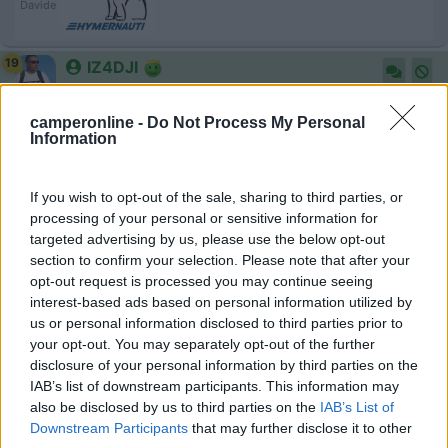
Davide
19
IZ4DJI
58914
Inserito il
26/03/2019
alle:
22:31:00
camperonline -
Do Not Process My Personal
Information
In risposta al messaggio di
sofos
del
25/03/2019
alle
20:03:20
E' la prima volta che chiedo consigli alla grande platea di questo bel
If you wish to opt-out of the sale, sharing to third parties, or
forum, quindi abbiate un po' di pazienza. Come detto nella
processing of your personal or sensitive information for
presentazione, ho un motorhome Hymer b644 comprato usato e che mi
targeted advertising by us, please use the below opt-out
soddisfa pienamente salvo
section to confirm your selection. Please note that after your
...
opt-out request is processed you may continue seeing
interest-based ads based on personal information utilized by
Anche a me non piace assolutamente la dinetet a L, sulla panca
us or personal information disclosed to third parties prior to
laterale si sta scomodissimi, il tavolo è sempre in mezzo alle
your opt-out. You may separately opt-out of the further
scatole e è troppo piccolo.
disclosure of your personal information by third parties on the
Ora praticamente tutti i camper li fanno con sedili ruotabili, ma
IAB’s list of downstream participants. This information may
non è sempre obbligatoria la semidinette.
also be disclosed by us to third parties on the
IAB’s List of
Downstream Participants
that may further disclose it to other
Nei miei due ultimi camper, entrambi Hymer, ho scelto modelli