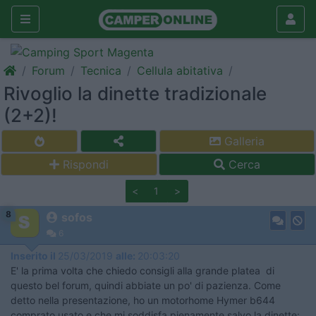
Forum
Tecnica
Cellula abitativa
Rivoglio la dinette tradizionale
(2+2)!
Galleria
Rispondi
Cerca
<
1
>
8
sofos
6
Inserito il
25/03/2019
alle:
20:03:20
E' la prima volta che chiedo consigli alla grande platea di
questo bel forum, quindi abbiate un po' di pazienza. Come
detto nella presentazione, ho un motorhome Hymer b644
comprato usato e che mi soddisfa pienamente salvo la dinette: