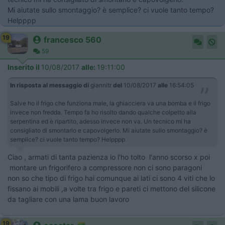
Mi aiutate sullo smontaggio? è semplice? ci vuole tanto tempo?
Helpppp
19
francesco 560
59
Inserito il
10/08/2017
alle:
19:11:00
In risposta al messaggio di
giannitr
del
10/08/2017
alle
16:54:05
Salve ho il frigo che funziona male, la ghiacciera va una bomba e il frigo
invece non fredda. Tempo fa ho risolto dando qualche colpetto alla
serpentina ed è ripartito, adesso invece non va. Un tecnico mi ha
consigliato di smontarlo e capovolgerlo. Mi aiutate sullo smontaggio? è
semplice? ci vuole tanto tempo? Helpppp
Ciao , armati di tanta pazienza io l'ho tolto l'anno scorso x poi
montare un frigorifero a compressore non ci sono paragoni
non so che tipo di frigo hai comunque ai lati ci sono 4 viti che lo
fissano ai mobili ,a volte tra frigo e pareti ci mettono del silicone
da tagliare con una lama buon lavoro
19