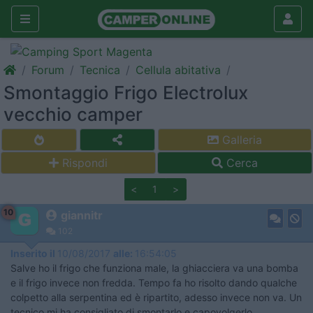
Forum
Tecnica
Cellula abitativa
Smontaggio Frigo Electrolux
vecchio camper
Galleria
Rispondi
Cerca
<
1
>
10
giannitr
102
Inserito il
10/08/2017
alle:
16:54:05
Salve ho il frigo che funziona male, la ghiacciera va una bomba
e il frigo invece non fredda. Tempo fa ho risolto dando qualche
colpetto alla serpentina ed è ripartito, adesso invece non va. Un
tecnico mi ha consigliato di smontarlo e capovolgerlo.