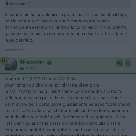
il refrigerante?
Secondo me hai problemi alle guarnizioni nel senso che il frigo
con lo sportello chiuso non è sufficientemente isolato
dall'ambiente esterno e ti entra aria calda visto che la celletta
ghiaccia ma la piastra evaporatrice non riesce a raffreddare il
resto del frigo.
Restate sani
19
ecostar
37392
Inserito il
12/08/2017
alle:
17:26:58
spannometrico direi che non si tratta di parziale
cristallizzazione ma di insufficiente calore ceduto al circuito
refigeranate e non per ultimo sulla tenuta della guarnizione
perimetrale della porta come giustamente ha specificato marob
, in tutti i casi evita di picchiettare sul condensatore posteriore
ne farlo vibrare perchè rischi fortemente di peggiorare , vista
l'età del frigo anche la pasta conduttrice dietro alla piastra
evaporante andrebbe controllata e se fosse secca o indurita
andrebbe sostituita , prima di sfilare il frigo devi provarle tutte