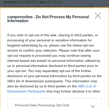
Inserito il
12/08/2017
alle:
09:12:34
Puoi provare, senza smontare il frigo, ad appoggiare alla
serpentina una levigatrice orbitale senza carta abrasiva, la
camperonline -
Do Not Process My Personal
appoggi forte e la tieni in funzione un 15 minuti....vibrando forte
Information
potrebbe sbloccarti l'ammoniaca cristallizzata.
If you wish to opt-out of the sale, sharing to third parties, or
Scusate se ogni tanto parlo da solo, è che sento il bisogno di parlare con una
persona intelligente
processing of your personal or sensitive information for
targeted advertising by us, please use the below opt-out
10
giannitr
section to confirm your selection. Please note that after your
102
opt-out request is processed you may continue seeing
interest-based ads based on personal information utilized by
Inserito il
12/08/2017
alle:
09:54:33
us or personal information disclosed to third parties prior to
your opt-out. You may separately opt-out of the further
In risposta al messaggio di
domiziano
del
12/08/2017
alle
09:12:34
disclosure of your personal information by third parties on the
Puoi provare, senza smontare il frigo, ad appoggiare alla serpentina una
IAB’s list of downstream participants. This information may
levigatrice orbitale senza carta abrasiva, la appoggi forte e la tieni in
also be disclosed by us to third parties on the
IAB’s List of
funzione un 15 minuti....vibrando forte potrebbe sbloccarti l'ammoniaca
Downstream Participants
that may further disclose it to other
cristallizzata.
third parties.
Purtroppo attaccato alla 220 nemmeno parte, funziona solo la
Personal Data Processing Opt Outs
ghiacciera. Quando parliamo di serpentina è quella griglia
Please note that this website/app uses one or more Google