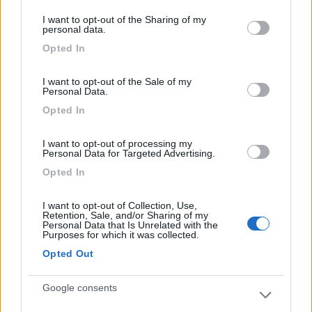
interna al frigo con tutte le alette oppure devo smontare
services and may gather and store information including but
I want to opt-out of the Sharing of my
qualcosa?
not limited to your visit or usage behaviour. You may click to
personal data.
grant or deny consent to Google and its third-party tags to
Opted In
use your data for below specified purposes in below Google
consent section.
I want to opt-out of the Sale of my
Personal Data.
Opted In
I want to opt-out of processing my
Personal Data for Targeted Advertising.
Opted In
I want to opt-out of Collection, Use,
Retention, Sale, and/or Sharing of my
19
ecostar
Personal Data that Is Unrelated with the
Purposes for which it was collected.
37392
Opted Out
Inserito il
12/08/2017
alle:
16:02:47
- cosa è la ghiacciera ?
Google consents
- per quale motivo il frigo non parte con la 220V e cosa intendi ?
- ripeto e ribadisco di non picchiettare sul condensatore ne