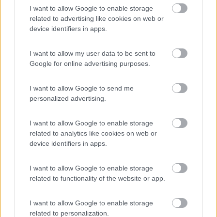
tantomeno utilizzare levigatrici per farlo vibrare
I want to allow Google to enable storage
- all'interno del frigo c'è solo la piastra evaporatrice , il
related to advertising like cookies on web or
condensatore è all'esterno del retrofrigo
device identifiers in apps.
se allunghi info del tuo frigo più concise e qualche foto sarebbe
I want to allow my user data to be sent to
decisamente meglio , dare suggerimenti senza sapere di che
Google for online advertising purposes.
modello di frigo si tratta ne sapere il livello della tua manualità e
conoscenza in merito dobbiamo allungare consigli solo
azzardati con il rischio di metterti in pericolo , mi spiace ma io
I want to allow Google to send me
mi fermo quì , ti ricordo che per sfilarlo e riposizionarlo dovrai
personalized advertising.
agire sulla parte elettrica + parte gas + camino e devi essere
consapevole di quel cha fai
I want to allow Google to enable storage
related to analytics like cookies on web or
mario
device identifiers in apps.
Mario
I want to allow Google to enable storage
10
giannitr
related to functionality of the website or app.
102
Inserito il
12/08/2017
alle:
16:16:51
I want to allow Google to enable storage
related to personalization.