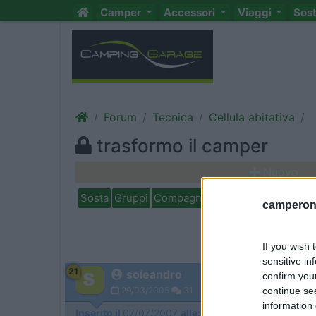
Camper
Accessori
Viaggi
Sos
Forum
Tecnica
Cellula abitativa
trasformo il camper
Nuovo
Sosta
Gruppi
Compagni
Italia
Estero
Marchi
camperonl
If you wish 
sensitive in
21
soleandro
confirm you
continue se
29/03/2005
31
information 
Inserito il
07/07/2007
alle:
00:27:31