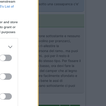
 downstream
e? costo? Considerate che sotto una cassapanca c'e'
B’s List of
er and store
to grant or
ed purposes
indi maggior spazio nel gavone sottostante e nessuno
arebbe mai servita come tavolino per pranzarci,
 qualsiasi altro motivo ri-allestire la
'abbiam fatto fare ad una persona del ramo.. ma puoi
alità e tipo dei tuoi interni.. poi per il resto è
senza legno), del legno dello stesso tipo. Per fissare il
erali. Così hai fatto il lato basso, ora devi fare la
e sia al bordo della parete del camper che al legno
 è molto grande e può essere facilmente sfondato e
ata di 1 cmq che sostenga bene le assi di
ivano sempre pronto e nel vano sottostante ci puoi