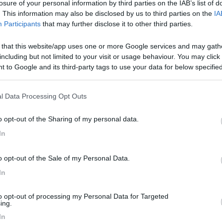
losure of your personal information by third parties on the IAB’s list of
mare la dinette grande in un comodo divano. Secondo voi si puo' far
. This information may also be disclosed by us to third parties on the
IA
 gia fatto? Grazie a chi vorra' rispondermi.
Participants
that may further disclose it to other third parties.
 that this website/app uses one or more Google services and may gath
including but not limited to your visit or usage behaviour. You may click 
 to Google and its third-party tags to use your data for below specifi
o prima, nella dinette stretta abbiamo realizzato un letto fisso, qu
ogle consent section.
e il camper con i posti letto sempre pronti, e quella dinette non ci s
ndiosa e permanente, quindi qualora si debba rivendere il camper o per
l Data Processing Opt Outs
tavolo e pezzi di legno) è cosa facile e non si rovina il camper. Noi l
 chissàcosa.. l'unica difficoltà mi sa è trovare il legno della stessa ton
o opt-out of the Sharing of my personal data.
della dinette e a quelli esterni ci attacchi in mezzo (dove c'è il tratto 
In
cchette sottili di ferro con 4 buchi e fissi il pannello centrale ai due lat
a sezione quadrata di 1 cm. Fissi questo legno in posizione orizzontal
o opt-out of the Sale of my Personal Data.
rdi" di legno ci puoi appoggiare un asse di compensato. Se il gavone
i sempre ralizzare un controtelaietto sempre il legno di sezione quadr
In
no insomma.. poi finito tutto ci metti sopra i cuscini e hai il tuo d
to opt-out of processing my Personal Data for Targeted
ing.
<
1
>
In