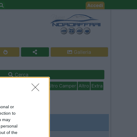
Accedi
Galleria
Cerca
isabili
In camper per
Altro Camper
Altro
Extra
sonal or
ection to
ou may
 personal
out of the