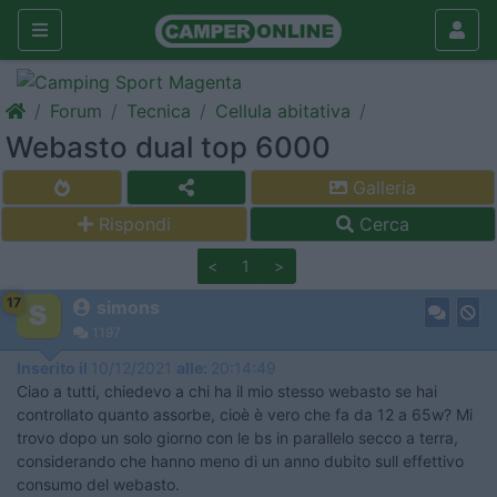
Forum
Tecnica
Cellula abitativa
Webasto dual top 6000
Galleria
Rispondi
Cerca
<
1
>
17
simons
1197
Inserito il
10/12/2021
alle:
20:14:49
Ciao a tutti, chiedevo a chi ha il mio stesso webasto se hai
controllato quanto assorbe, cioè è vero che fa da 12 a 65w? Mi
trovo dopo un solo giorno con le bs in parallelo secco a terra,
considerando che hanno meno di un anno dubito sull effettivo
consumo del webasto.