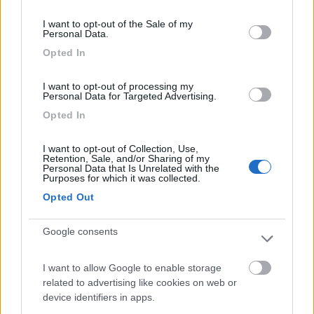
consent section.
sforamento del peso del camper, cioè a pieno carico il camper
I want to opt-out of the Sale of my
pesava 3900 kg, da allora è stato un lavoro continuo di
Personal Data.
alleggerimento è ora sono in regola.
Opted In
2011 tolte le 2 agm e installata la prima lifepo4, l'unica in Europa
a vendere tale batteria innovativa era una ditta di san marino,
se fai un cerca qui su col troverai informazioni, da allora non
I want to opt-out of processing my
Personal Data for Targeted Advertising.
sono più tornato indietro.
2012 fottuta la batteria, non sto a ripetere come.
Opted In
2012 nuova batteria "gialla" la vendeva solo "Lipotech"
2014 seconda batteria (uguale) "gialla" da GWL messa in
I want to opt-out of Collection, Use,
Retention, Sale, and/or Sharing of my
parallelo secco alla prima
Personal Data that Is Unrelated with the
2021 terza batteria "gialla" da GWL in parallelo secco alle prime
Purposes for which it was collected.
2
Opted Out
con queste batterie devi ragionare come...
faccio un altro esempio, parti per il weekend con il pieno di
Google consents
acqua chiara 100 litri,
domenica pomeriggio finito il weekend devi tornare a casa e ti
sono rimasti 20 litri di acqua chiara, ti preoccupi che sono
I want to allow Google to enable storage
pochi?
related to advertising like cookies on web or
certo che no, lo stesso per le lifepo4
device identifiers in apps.