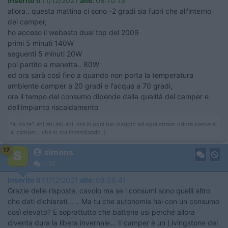
Inserito il
11/12/2021
alle:
08:10:13
allora.. questa mattina ci sono -2 gradi sia fuori che all'interno
del camper,
ho acceso il webasto dual top del 2009
primi 5 minuti 140W
seguenti 5 minuti 20W
poi partito a manetta.. 80W
ed ora sarà così fino a quando non porta la temperatura
ambiente camper a 20 gradi e l'acqua a 70 gradi,
ora il tempo del consumo dipende dalla qualità del camper e
dell'impianto riscaldamento
fai da te? ahi ahi ahi ahi, ora in ogni tuo viaggio ad ogni strano odore penserai
al camper... che si sta incendiando :)
17
simons
1197
Inserito il
11/12/2021
alle:
08:56:41
Grazie delle risposte, cavolo ma se i consumi sono quelli altro
che dati dichiarati... .. Ma tu che autonomia hai con un consumo
così elevato? E soprattutto che batterie usi perché allora
diventa dura la libera invernale... Il camper è un Livingstone del