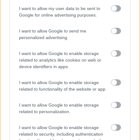
fai da te? ahi ahi ahi ahi, ora in ogni tuo viaggio ad ogni strano odore penserai
al camper... che si sta incendiando :)
I want to allow my user data to be sent to
Google for online advertising purposes.
17
simons
1197
I want to allow Google to send me
Inserito il
12/12/2021
alle:
08:38:43
personalized advertising.
Beh con 3 direi che con tutta la corrente che hai potresti stare
in libera sempre anche in inverno.
I want to allow Google to enable storage
Come si comporta la litio in ricarica da alternatore... cioè riesce
related to analytics like cookies on web or
con tutta quella capacità delle 3 in parallelo?
device identifiers in apps.
19
camperos
4709
I want to allow Google to enable storage
related to functionality of the website or app.
Inserito il
12/12/2021
alle:
09:35:17
intorno al 2017 si è guastato il regolatore di tensione
dell'alternatore Bosch originale da 130A,
I want to allow Google to enable storage
sostituito con un alternatore da 190A,
related to personalization.
nel 2019 ho fatto il peggior acquisto della mia vita.. un Dc-Dc
Sterl.ng da 60A.
I want to allow Google to enable storage
ora ho 2 DC DC Victron da 30A in parallelo, con questi basta
related to security, including authentication
accendere il motore anche al minimo (ducato 2009) per