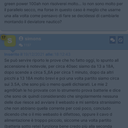
green power 100ah non risolverei molto... Io non sono molto per
il parallelo secco, ma forse in questo caso è meglio che usarne
una alla volta come pensavo di fare se decidessi di cambiarle
montando il deviatore nautico?
17
simons
1197
Inserito il
19/12/2021
alle:
18:12:43
Se può servire riporto le prove che ho fatto oggi, lo spunto all
accensione è notevole, per circa 40sec siamo da 13 a 18A,
dopo scende a circa 5_6A per circa 1 minuto, dopo da altri
picchi a 13 18A molto brevi e poi una volta partito siamo circa
sui 3.5A, che sono più o meno quelli dichiarati. Le mie 2
agm90ah le ho provate con lo strumento prova batterie e dice
che sono ok quindi considerando che singolarmente nessuna
delle due riesce ad avviare il webasto e mi sembra stranissimo
che non abbiano quella corrente per così poco, concludo
dicendo che o il mio webasto è difettoso, oppure il cavo d
alimentazione è troppo piccolo, siccome una volta partito
(batteria sotto rete) funziona bene credo più alla seconda