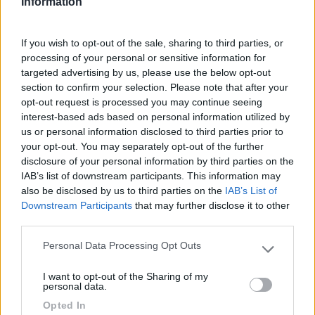
Information
If you wish to opt-out of the sale, sharing to third parties, or
processing of your personal or sensitive information for
targeted advertising by us, please use the below opt-out
section to confirm your selection. Please note that after your
opt-out request is processed you may continue seeing
interest-based ads based on personal information utilized by
us or personal information disclosed to third parties prior to
your opt-out. You may separately opt-out of the further
17
simons
disclosure of your personal information by third parties on the
1197
IAB’s list of downstream participants. This information may
Inserito il
11/12/2021
alle:
13:26:04
also be disclosed by us to third parties on the
IAB’s List of
Si sicuramente l isolamento del tuo è migliore, ciò non toglie che
Downstream Participants
that may further disclose it to other
è veramente assetato di corrente, 4A sono tanti.... Tu quindi sei
third parties.
passato al litio per risolvere il problema energetico.
Personal Data Processing Opt Outs
Please note that this website/app uses one or more Google
19
camperos
services and may gather and store information including but
4709
I want to opt-out of the Sharing of my
not limited to your visit or usage behaviour. You may click to
personal data.
grant or deny consent to Google and its third-party tags to
Inserito il
11/12/2021
alle:
18:30:35
Opted In
use your data for below specified purposes in below Google
il passaggio alla lifepo in realtà è stata in conseguenza allo