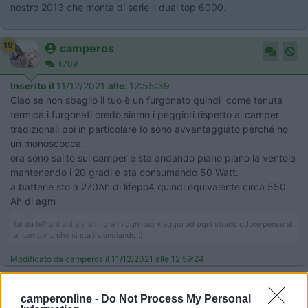
nostro 2013 che monta di serie il dual top 6000.
19
camperos
4709
Inserito il
11/12/2021
alle:
12:55:39
Ciao se non sbaglio il tuo è un furgonato quindi come tenuta
termica i furgonati credo siamo i peggiori rispetto ai camper
tradizionali poi in particolare Io sono avvantaggiato perché ho
un monoscocca.
ora sono salito sul camper e sta andando piano piano la ventola
mantenendo i 20 gradi e sta consumando 50 Watt.
a batterie sto a 270Ah di lifepo4 quindi equivalente circa 550
Ah di agm
fai da te? ahi ahi ahi ahi, ora in ogni tuo viaggio ad ogni strano odore penserai
al camper... che si sta incendiando :)
Modificato da camperos il 11/12/2021 alle 12:59:24
camperonline -
Do Not Process My Personal