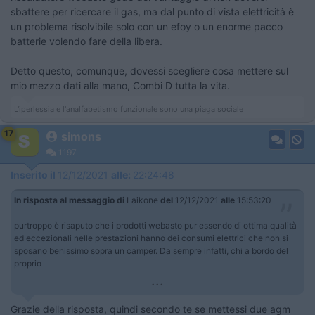
sbattere per ricercare il gas, ma dal punto di vista elettricità è
un problema risolvibile solo con un efoy o un enorme pacco
batterie volendo fare della libera.
Detto questo, comunque, dovessi scegliere cosa mettere sul
mio mezzo dati alla mano, Combi D tutta la vita.
L'iperlessia e l'analfabetismo funzionale sono una piaga sociale
17
simons
1197
Inserito il
12/12/2021
alle:
22:24:48
In risposta al messaggio di
Laikone
del
12/12/2021
alle
15:53:20
purtroppo è risaputo che i prodotti webasto pur essendo di ottima qualità
ed eccezionali nelle prestazioni hanno dei consumi elettrici che non si
sposano benissimo sopra un camper. Da sempre infatti, chi a bordo del
proprio
...
Grazie della risposta, quindi secondo te se mettessi due agm