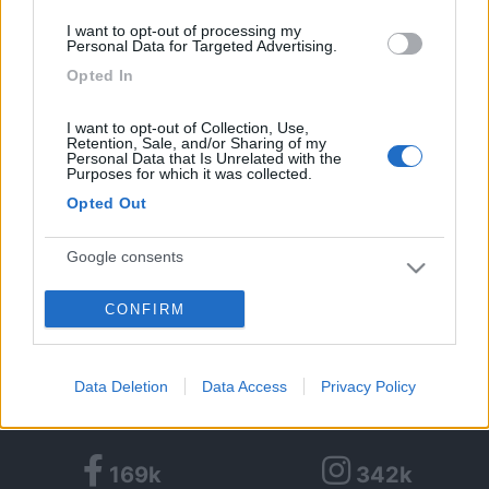
...
I want to opt-out of processing my
Personal Data for Targeted Advertising.
Scusate ho sbagliato l'inserimento
Opted In
Saluti adry
Adry
I want to opt-out of Collection, Use,
Retention, Sale, and/or Sharing of my
Personal Data that Is Unrelated with the
<
1
>
Purposes for which it was collected.
Opted Out
Argomenti recenti
Google consents
AREE DI SOSTA E CAMPEGGI
Info Agosto
CONFIRM
I want to allow Google to enable storage
Ciao a tutti, è la prima volta che scrivo su questo forum. Abbiamo un
related to advertising like cookies on web or
camper da qualche an...
device identifiers in apps.
aleandrea07
Data Deletion
Data Access
Privacy Policy
Oggi alle 21:16
I want to allow my user data to be sent to
Google for online advertising purposes.
169k
342k