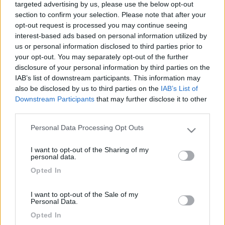
targeted advertising by us, please use the below opt-out
parte tonda dopo il frigorifero.
section to confirm your selection. Please note that after your
Mentre quelli che contornano la tv e il lavantino cucina sono
opt-out request is processed you may continue seeing
come prima la stiscia verticale emette una luce che quasi non si
interest-based ads based on personal information utilized by
vede (qualche giorno fa funzionava correttamente)
us or personal information disclosed to third parties prior to
Domanda: E' già capitato a qualcuno una cosa simile? Come si
your opt-out. You may separately opt-out of the further
smonta la striscia trasparente che copre i led per verificare la
disclosure of your personal information by third parties on the
tensione che arriva ai led?
IAB’s list of downstream participants. This information may
Grazie Adry
also be disclosed by us to third parties on the
IAB’s List of
Downstream Participants
that may further disclose it to other
Adry
third parties.
17
Personal Data Processing Opt Outs
aadry
Please note that this website/app uses one or more Google
103
services and may gather and store information including but
I want to opt-out of the Sharing of my
not limited to your visit or usage behaviour. You may click to
Inserito il
09/04/2020
alle:
22:13:47
personal data.
grant or deny consent to Google and its third-party tags to
Opted In
use your data for below specified purposes in below Google
In risposta al messaggio di
aadry
del
09/04/2020
alle
22:11:01
consent section.
Buonasera Mi si è abbassata la luminosità di una parte di led che
I want to opt-out of the Sale of my
Personal Data.
vengono comandati dal primo interuttore entrando dalla porta cellula.
L'interuttore comanda i led a contorno tv e del lavandino e una striscia
Opted In
verticale