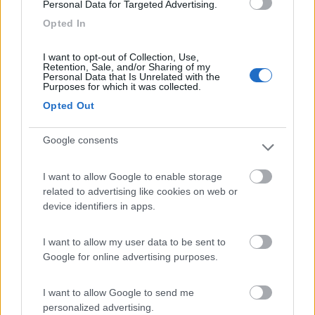
puoi aspettare di rendere la merce non idonea.
Personal Data for Targeted Advertising.
Anche a me con il cabstar Nissan, se non prendo il filtro aria
Opted In
Mann, quello che mi propinano non va bene, è più piccolo di un
mm e si incastra nel portafiltro.
I want to opt-out of Collection, Use,
Retention, Sale, and/or Sharing of my
P. S.
Personal Data that Is Unrelated with the
Purposes for which it was collected.
Ma i filtri gasolio e olio, dove li smaltite? qui dalle mie parti, le
piattaforme ecologiche comunali, non le ritira.essun comune
Opted Out
Silvio
Google consents
I want to allow Google to enable storage
related to advertising like cookies on web or
device identifiers in apps.
I want to allow my user data to be sent to
Google for online advertising purposes.
I want to allow Google to send me
personalized advertising.