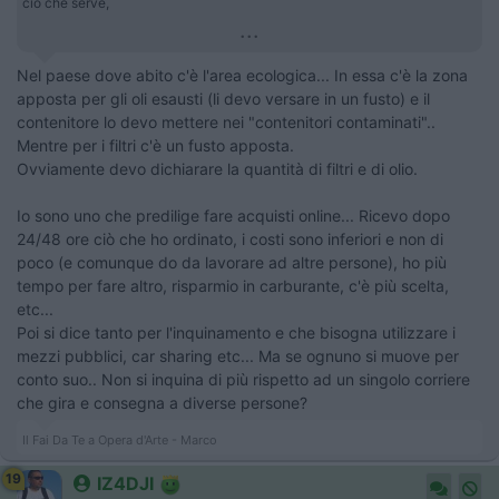
ciò che serve,
...
Nel paese dove abito c'è l'area ecologica... In essa c'è la zona
apposta per gli oli esausti (li devo versare in un fusto) e il
contenitore lo devo mettere nei "contenitori contaminati"..
Mentre per i filtri c'è un fusto apposta.
Ovviamente devo dichiarare la quantità di filtri e di olio.
Io sono uno che predilige fare acquisti online... Ricevo dopo
24/48 ore ciò che ho ordinato, i costi sono inferiori e non di
poco (e comunque do da lavorare ad altre persone), ho più
tempo per fare altro, risparmio in carburante, c'è più scelta,
etc...
Poi si dice tanto per l'inquinamento e che bisogna utilizzare i
mezzi pubblici, car sharing etc... Ma se ognuno si muove per
conto suo.. Non si inquina di più rispetto ad un singolo corriere
che gira e consegna a diverse persone?
Il Fai Da Te a Opera d'Arte - Marco
19
IZ4DJI