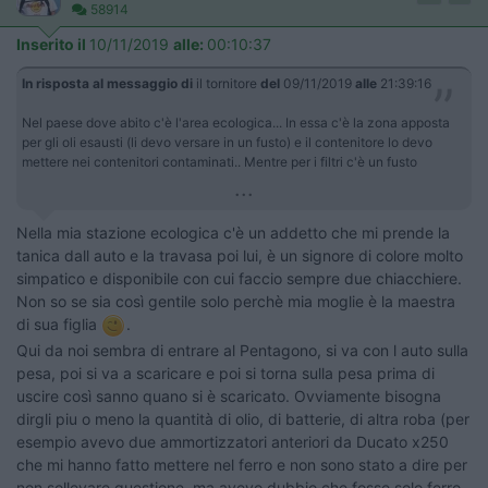
58914
Inserito il
10/11/2019
alle:
00:10:37
In risposta al messaggio di
il tornitore
del
09/11/2019
alle
21:39:16
Nel paese dove abito c'è l'area ecologica... In essa c'è la zona apposta
per gli oli esausti (li devo versare in un fusto) e il contenitore lo devo
mettere nei contenitori contaminati.. Mentre per i filtri c'è un fusto
...
Nella mia stazione ecologica c'è un addetto che mi prende la
tanica dall auto e la travasa poi lui, è un signore di colore molto
simpatico e disponibile con cui faccio sempre due chiacchiere.
Non so se sia così gentile solo perchè mia moglie è la maestra
di sua figlia
.
Qui da noi sembra di entrare al Pentagono, si va con l auto sulla
pesa, poi si va a scaricare e poi si torna sulla pesa prima di
uscire così sanno quano si è scaricato. Ovviamente bisogna
dirgli piu o meno la quantità di olio, di batterie, di altra roba (per
esempio avevo due ammortizzatori anteriori da Ducato x250
che mi hanno fatto mettere nel ferro e non sono stato a dire per
non sollevare questione, ma avevo dubbio che fosse solo ferro