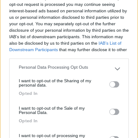
opt-out request is processed you may continue seeing
interest-based ads based on personal information utilized by
us or personal information disclosed to third parties prior to
your opt-out. You may separately opt-out of the further
disclosure of your personal information by third parties on the
16
impiegatodel...
IAB’s list of downstream participants. This information may
also be disclosed by us to third parties on the
IAB’s List of
30979
Downstream Participants
that may further disclose it to other
Inserito il
09/11/2019
alle:
20:15:00
third parties.
In risposta al messaggio di
IZ4DJI
del
09/11/2019
alle
20:04:01
Personal Data Processing Opt Outs
Please note that this website/app uses one or more Google
Hai perfettamente ragione, e io sono solitamente uno di quelli che
services and may gather and store information including but
I want to opt-out of the Sharing of my
preferisce comperare in negozio, vedere la roba, e casomai fare due
not limited to your visit or usage behaviour. You may click to
personal data.
parole con il negoziante, però mi sono accorto che spesso il negoziante
grant or deny consent to Google and its third-party tags to
vuole venderti
Opted In
use your data for below specified purposes in below Google
...
consent section.
I want to opt-out of the Sale of my
Nei casi come il tuo dove si sa cosa prendere e non hai sotto
Personal Data.
cada il negozio, ci sta prendere on line, ma se uno non sa cosa
Opted In
prendere (sia come marchi che come misure) è meglio farsi
anche 50 km per prendere ciò che serve, soprattutto se non
I want to opt-out of processing my