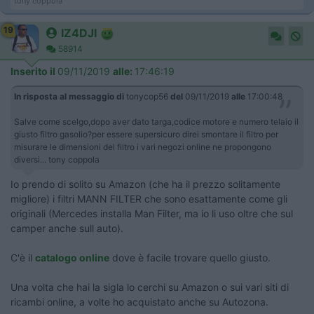
tony coppola
19
IZ4DJI
58914
Inserito il
09/11/2019
alle:
17:46:19
In risposta al messaggio di
tonycop56
del
09/11/2019
alle
17:00:48
Salve come scelgo,dopo aver dato targa,codice motore e numero telaio il
giusto filtro gasolio?per essere supersicuro direi smontare il filtro per
misurare le dimensioni del filtro i vari negozi online ne propongono
diversi... tony coppola
Io prendo di solito su Amazon (che ha il prezzo solitamente
migliore) i filtri MANN FILTER che sono esattamente come gli
originali (Mercedes installa Man Filter, ma io li uso oltre che sul
camper anche sull auto).
C'è il
catalogo online
dove è facile trovare quello giusto.
Una volta che hai la sigla lo cerchi su Amazon o sui vari siti di
ricambi online, a volte ho acquistato anche su Autozona.