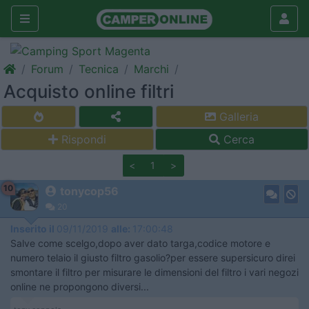
Forum
Tecnica
Marchi
Acquisto online filtri
Galleria
Rispondi
Cerca
<
1
>
10
tonycop56
20
Inserito il
09/11/2019
alle:
17:00:48
Salve come scelgo,dopo aver dato targa,codice motore e
numero telaio il giusto filtro gasolio?per essere supersicuro direi
smontare il filtro per misurare le dimensioni del filtro i vari negozi
online ne propongono diversi...