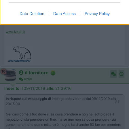
quasi niente.
Data Deletion
Data Access
Privacy Policy
____________________________________
Tommaso IZ4DJI
www.iz4dji.it
10
il tornitore
6260
Inserito il
09/11/2019
alle:
21:39:16
In risposta al messaggio di
impiegatodelvolante
del
09/11/2019
alle
20:15:00
Nei casi come il tuo dove si sa cosa prendere e non hai sotto cada il
negozio, ci sta prendere on line, ma se uno non sa cosa prendere (sia
come marchi che come misure) è meglio farsi anche 50 km per prendere