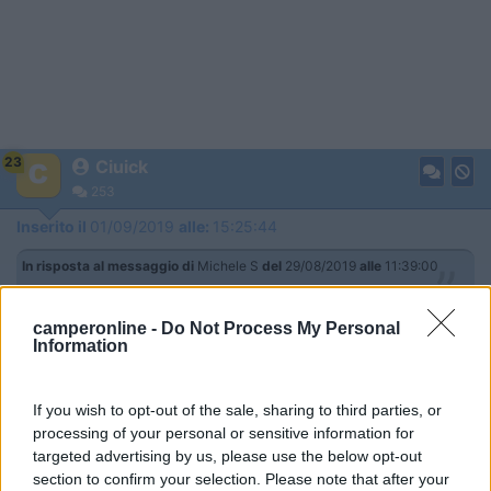
23
Ciuick
253
Inserito il
01/09/2019
alle:
15:25:44
In risposta al messaggio di
Michele S
del
29/08/2019
alle
11:39:00
Confermo il problema delle luci sopra la dinette anche con Challenger
288.
camperonline -
Do Not Process My Personal
Information
Mentre si viaggia, il letto è ben saldo, o vibra?
RobertoBcn
If you wish to opt-out of the sale, sharing to third parties, or
-
processing of your personal or sensitive information for
targeted advertising by us, please use the below opt-out
Inserito il
02/09/2019
alle:
13:48:36
section to confirm your selection. Please note that after your
Il letto non vibra, e per chi ha avuto problemi alle luci, occhio