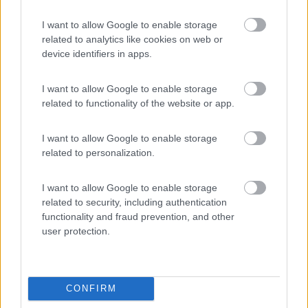
Mentre si viaggia, il letto è ben saldo, o vibra?
I want to allow Google to enable storage
ben saldo
related to analytics like cookies on web or
23
Ciuick
device identifiers in apps.
253
I want to allow Google to enable storage
Inserito il
04/09/2019
alle:
21:59:15
related to functionality of the website or app.
In risposta al messaggio di
Michele S
del
04/09/2019
alle
16:06:55
I want to allow Google to enable storage
ben saldo
related to personalization.
Grazie.
Sto valutando il nuovo modello 650 compatto, ed ha tutto ciò
I want to allow Google to enable storage
che vorrei compatto con una abitabilità eccezionale, con un
related to security, including authentication
bagno da fare invidia. Voi cosa ne pensate??
functionality and fraud prevention, and other
user protection.
6
Michele S
41
Inserito il
04/09/2019
alle:
22:51:52
Della Challenger purtroppo conosco solamente il 288ED: molto
CONFIRM
bello. Unici difetti riscontrati, le luci del basculante, qualche