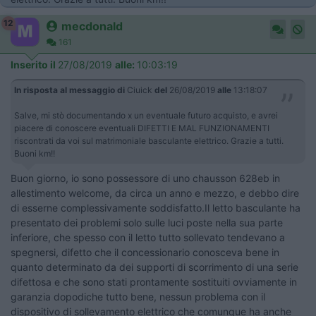
12
mecdonald
161
Inserito il
27/08/2019
alle:
10:03:19
In risposta al messaggio di
Ciuick
del
26/08/2019
alle
13:18:07
Salve, mi stò documentando x un eventuale futuro acquisto, e avrei
piacere di conoscere eventuali DIFETTI E MAL FUNZIONAMENTI
riscontrati da voi sul matrimoniale basculante elettrico. Grazie a tutti.
Buoni km!!
Buon giorno, io sono possessore di uno chausson 628eb in
allestimento welcome, da circa un anno e mezzo, e debbo dire
di esserne complessivamente soddisfatto.Il letto basculante ha
presentato dei problemi solo sulle luci poste nella sua parte
inferiore, che spesso con il letto tutto sollevato tendevano a
spegnersi, difetto che il concessionario conosceva bene in
quanto determinato da dei supporti di scorrimento di una serie
difettosa e che sono stati prontamente sostituiti ovviamente in
garanzia dopodiche tutto bene, nessun problema con il
dispositivo di sollevamento elettrico che comunque ha anche