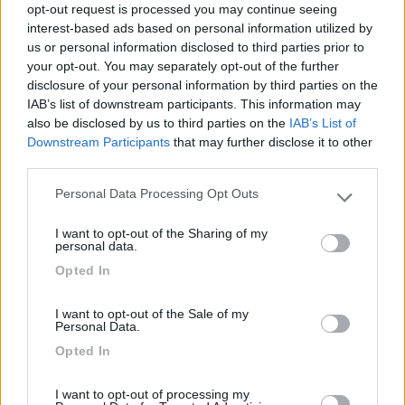
opt-out request is processed you may continue seeing
perché c'é la regulazione dell'altezza dell'interruttore, in alto a
interest-based ads based on personal information utilized by
sinistra.
us or personal information disclosed to third parties prior to
your opt-out. You may separately opt-out of the further
Sui supporti del letto, sono di plastica e non di acciaio inox. Se
disclosure of your personal information by third parties on the
siete trombatori troppo prestanti effettivamente potrebbero
IAB’s list of downstream participants. This information may
rompersi. Basta praticare sesso tantrico e non montare orgie
also be disclosed by us to third parties on the
IAB’s List of
che non si rompono.
Downstream Participants
that may further disclose it to other
third parties.
A parte gli scherzi, noi ci troviamo bene, la stabilitá é ottima e il
letto é comodo. Peccato che sia leggermente alto, mia moglie
Personal Data Processing Opt Outs
Please note that this website/app uses one or more Google
alta un metro e settanta deve fare un minisalto per scendere.
services and may gather and store information including but
Pochissimo, ma sufficiente a farti notare che non sei nel letto di
I want to opt-out of the Sharing of my
not limited to your visit or usage behaviour. You may click to
casa.
personal data.
grant or deny consent to Google and its third-party tags to
Noi dormiamo con la testa verso i sedili, come se fosse il
Opted In
use your data for below specified purposes in below Google
modello con letti gemelli( credo il mageo 290). Se non siete
consent section.
altissimi é perfetto anche cosí. Io che sono 1 metro e 80 mi
I want to opt-out of the Sale of my
metto nel lato della porta, con i piedi che sporgono fuori dal
Personal Data.
materasso, ma tanto dormo cosí anche a casa. Messi cosí
Opted In
ognuno puó scendere dal letto senza disturbare l'altro, e ti trovi
con un letto con due metri di larghezza, e con la porta libera.
I want to opt-out of processing my