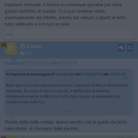
l'opzione manuale; il mezzo è comunque giovane per dare
giudizi definitivi di durata. Ci si può rendere conto
eventualmente del difetto, dando dei robusti colpetti al letto
tutto sollevato e con luci accese.
mec
23
Ciuick
253
Inserito il
27/08/2019
alle:
17:03:18
In risposta al messaggio di
mecdonald
del
27/08/2019
alle
10:03:19
Buon giorno, io sono possessore di uno chausson 628eb in allestimento
welcome, da circa un anno e mezzo, e debbo dire di esserne
complessivamente soddisfatto.Il letto basculante ha presentato dei
problemi solo sulle luci
...
Grazie delle belle notizie. Avevo sentito che le guide del letto
basculante, si staccano dalla parete...