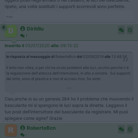
ripeto, una volta sostituiti i supporti scorrevoli sono perfette.
mec
6
Diritillu
1
Inserito il
05/07/2020
alle:
09:15:22
In risposta al messaggio di
RobertoBcn
del
02/09/2019
alle
13:48:36
Il letto non vibra, e per chi ha avuto problemi alle luci, occhio perché c'é
la regulazione dell'altezza dell'interruttore, in alto a sinistra. Sui supporti
del letto, sono di plastica e non di acciaio inox. Se siete
...
Ciao,anche io su un genesis 284 ho il problema che muovendo il
basculante mi si spengono le luci sopra la dinette. Leggevo il
tuo post dell'interruttore del basculante da registrare. Mi puoi
spiegare come agire? Grazie
RobertoBcn
-