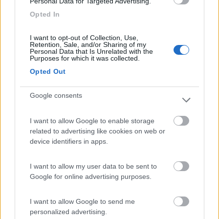
Personal Data for Targeted Advertising.
Life is too short to drink bad wine!!
Opted In
Modificato da RobertoBcn il 02/09/2019 alle 15:23:14
23
Ciuick
I want to opt-out of Collection, Use,
Retention, Sale, and/or Sharing of my
253
Personal Data that Is Unrelated with the
Purposes for which it was collected.
Inserito il
02/09/2019
alle:
22:22:23
Opted Out
In risposta al messaggio di
RobertoBcn
del
02/09/2019
alle
13:48:36
Google consents
Il letto non vibra, e per chi ha avuto problemi alle luci, occhio perché c'é
la regulazione dell'altezza dell'interruttore, in alto a sinistra. Sui supporti
del letto, sono di plastica e non di acciaio inox. Se siete
I want to allow Google to enable storage
...
related to advertising like cookies on web or
device identifiers in apps.
Benissimo, la ringrazio del suo contributo.
6
Michele S
I want to allow my user data to be sent to
41
Google for online advertising purposes.
Inserito il
04/09/2019
alle:
16:06:55
I want to allow Google to send me
In risposta al messaggio di
Ciuick
del
01/09/2019
alle
15:25:44
personalized advertising.