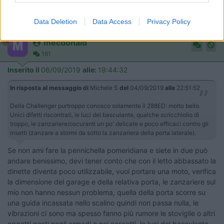
scricchiolio di troppo, le zanzariere/oscuranti un po' delicate e
poco efficaci contro gli insetti (zanzare a stormi da sotto la
Data Deletion
Data Access
Privacy Policy
zanzariera della porta laterale).
12
mecdonald
161
Inserito il
06/09/2019
alle:
19:44:32
In risposta al messaggio di
Michele S
del
04/09/2019
alle
22:51:52
Della Challenger purtroppo conosco solamente il 288ED: molto bello.
Unici difetti riscontrati, le luci del basculante, qualche scricchiolio di
troppo, le zanzariere/oscuranti un po' delicate e poco efficaci contro gli
insetti (zanzare a stormi da sotto la zanzariera della porta laterale).
Se non ami fare la pennichella pomeridiana e siete in due può
andare benissimo, devi tener conto che con il letto abbassato la
dinette diventa poco utilizzabile, vuoi portare una moto, verifica
la dimensione del garage e della relativa porta, le zanzariere sul
mio non hanno nessun problema, quella della porta scorre su
una guida incassata nello scalino quindi non passa nulla, le
vibrazioni ci sono ma spesso fanno più rumore le stoviglie o altri
oggetti posti negli armadi o nei cassetti, le luci del basculante,