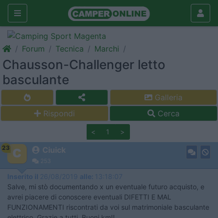
Forum
Tecnica
Marchi
Chausson-Challenger letto
basculante
Galleria
Rispondi
Cerca
<
1
>
23
Ciuick
253
Inserito il
26/08/2019
alle:
13:18:07
Salve, mi stò documentando x un eventuale futuro acquisto, e
avrei piacere di conoscere eventuali DIFETTI E MAL
FUNZIONAMENTI riscontrati da voi sul matrimoniale basculante
elettrico. Grazie a tutti. Buoni km!!