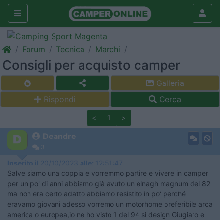
Forum
Tecnica
Marchi
Consigli per acquisto camper
Galleria
Rispondi
Cerca
<
1
>
Deandre
3
Inserito il
20/10/2023
alle:
12:51:47
Salve siamo una coppia e vorremmo partire e vivere in camper
per un po' di anni abbiamo già avuto un elnagh magnum del 82
ma non era certo adatto abbiamo resistito in po' perché
eravamo giovani adesso vorremo un motorhome preferibile arca
america o europea,io ne ho visto 1 del 94 si design Giugiaro e