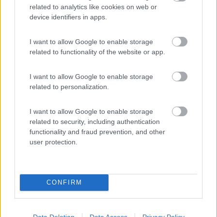
Capisco bene il tuo pensiero e lo condivido ma vorrei spiegarti
related to analytics like cookies on web or
che già ho girato con mezzi da 5000€ e sempre a rattoppare e
device identifiers in apps.
adesso ho ereditato qualcosa e x il primo investimento non
vorrei spendere di più poi tra 5 anni se ci siamo trovati bene
I want to allow Google to enable storage
investiremo di più.intamto ho messo il link se vuoi darmi un
related to functionality of the website or app.
parere ti ringrazio
I want to allow Google to enable storage
Deandre
related to personalization.
22
PDR
I want to allow Google to enable storage
6280
related to security, including authentication
Inserito il
20/10/2023
alle:
18:39:01
functionality and fraud prevention, and other
sembra ben messo, il bombolone è certamente da cambiare, a
user protection.
spanne circa 2.000€; verifica bene i documenti, sembra non sia
revisionato da anni
Paolo DR
CONFIRM
Pedro2
3923
Data Deletion
Data Access
Privacy Policy