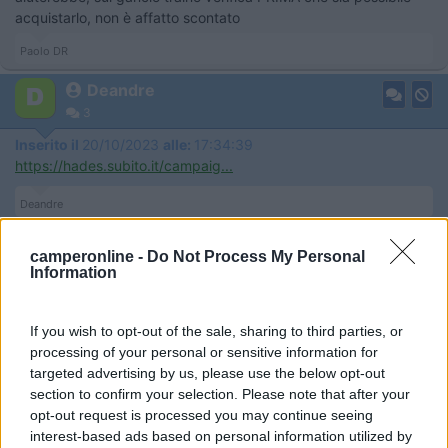
acquistarlo, non è affatto scontato
Paolo DR
Deandre
3
Inserito il
20/10/2023
alle:
17:34:39
https://hades.subito.it/campaig...
Deandre
Deandre
camperonline -
Do Not Process My Personal
Information
3
Inserito il
20/10/2023
alle:
17:50:56
If you wish to opt-out of the sale, sharing to third parties, or
In risposta al messaggio di
PDR
del
20/10/2023
alle
14:15:34
processing of your personal or sensitive information for
targeted advertising by us, please use the below opt-out
non so dirti del motorhome che hai visto, magari un link aiuterebbe; sul
section to confirm your selection. Please note that after your
gancio traino verifica PRIMA che sia possibile acquistarlo, non è affatto
scontato
opt-out request is processed you may continue seeing
interest-based ads based on personal information utilized by
https://www.subito.it/caravan-e...