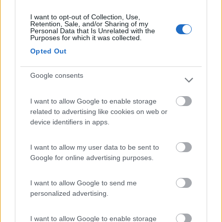
I want to opt-out of Collection, Use,
Retention, Sale, and/or Sharing of my
Personal Data that Is Unrelated with the
Purposes for which it was collected.
Opted Out
Google consents
I want to allow Google to enable storage
related to advertising like cookies on web or
device identifiers in apps.
Deandre
3
I want to allow my user data to be sent to
Google for online advertising purposes.
Inserito il
20/10/2023
alle:
18:12:27
In risposta al messaggio di
ezio55
del
20/10/2023
alle
17:51:04
I want to allow Google to send me
personalized advertising.
20.000 euro sono veramente pochi..., soprattutto se vuoi viverci... Poi...,
tutto è possibile, ma la vedo difficile. Saluti.
I want to allow Google to enable storage