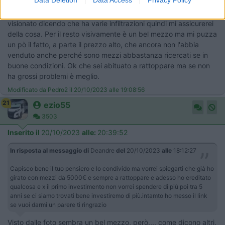
Inserito il
20/10/2023
alle:
18:51:13
Non sono sicuro ma mi pare che qui un utente l'abbia già
visionato dicendo che ha varie infiltrazioni quindi mi assicurerei
della cosa. Per il resto visivamente è un bel mezzo ma mi puzza
un pò il fatto, a parte il prezzo alto, che ancora non l'abbia
venduto anche perché sono mezzi abbastanza ricercati se in
buone condizioni. Ok che sei abituato a rattoppare ma se non
ha grossi problemi è meglio.
Modificato da Pedro2 il 20/10/2023 alle 19:08:56
21
ezio55
3503
Inserito il
20/10/2023
alle:
20:39:52
In risposta al messaggio di
Deandre
del
20/10/2023
alle
18:12:27
Capisco bene il tuo pensiero e lo condivido ma vorrei spiegarti che già ho
girato con mezzi da 5000€ e sempre a rattoppare e adesso ho ereditato
qualcosa e x il primo investimento non vorrei spendere di più poi tra 5
anni se ci siamo trovati bene investiremo di più.intamto ho messo il link
se vuoi darmi un parere ti ringrazio ​
Visto dalle foto sembra un bel mezzo, però..., come dicono altri,