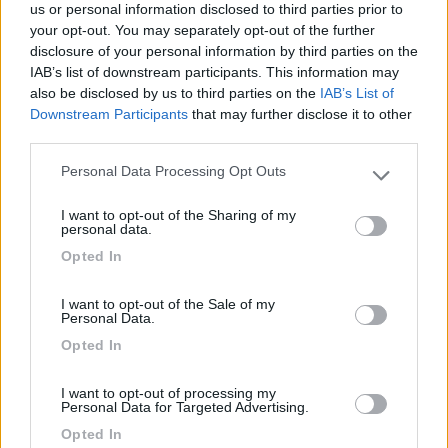
us or personal information disclosed to third parties prior to
your opt-out. You may separately opt-out of the further
Deandre
disclosure of your personal information by third parties on the
IAB’s list of downstream participants. This information may
21
ezio55
also be disclosed by us to third parties on the
IAB’s List of
3503
Downstream Participants
that may further disclose it to other
third parties.
Inserito il
20/10/2023
alle:
17:51:04
Personal Data Processing Opt Outs
In risposta al messaggio di
Deandre
del
20/10/2023
alle
12:51:47
Please note that this website/app uses one or more Google
services and may gather and store information including but
Salve siamo una coppia e vorremmo partire e vivere in camper per un po'
I want to opt-out of the Sharing of my
not limited to your visit or usage behaviour. You may click to
personal data.
di anni abbiamo già avuto un elnagh magnum del 82 ma non era certo
grant or deny consent to Google and its third-party tags to
adatto abbiamo resistito in po' perché eravamo giovani adesso vorremo
Opted In
use your data for below specified purposes in below Google
un motorhome
consent section.
...
I want to opt-out of the Sale of my
Personal Data.
20.000 euro sono veramente pochi..., soprattutto se vuoi
Opted In
viverci...
Poi..., tutto è possibile, ma la vedo difficile.
Saluti.
I want to opt-out of processing my
Personal Data for Targeted Advertising.
Ezio55
Opted In