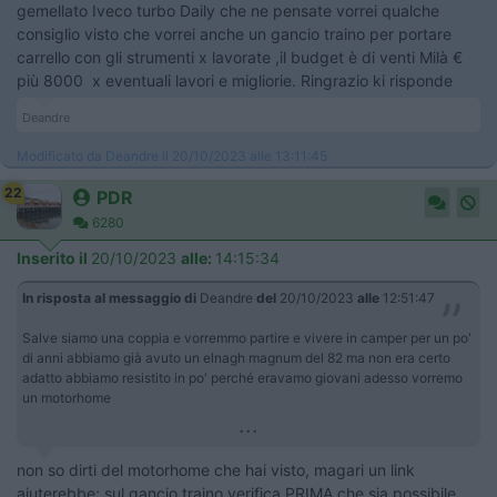
gemellato Iveco turbo Daily che ne pensate vorrei qualche
consiglio visto che vorrei anche un gancio traino per portare
carrello con gli strumenti x lavorate ,il budget è di venti Milà €
più 8000 x eventuali lavori e migliorie. Ringrazio ki risponde
Deandre
Modificato da Deandre il 20/10/2023 alle 13:11:45
22
PDR
6280
Inserito il
20/10/2023
alle:
14:15:34
In risposta al messaggio di
Deandre
del
20/10/2023
alle
12:51:47
Salve siamo una coppia e vorremmo partire e vivere in camper per un po'
di anni abbiamo già avuto un elnagh magnum del 82 ma non era certo
adatto abbiamo resistito in po' perché eravamo giovani adesso vorremo
un motorhome
...
non so dirti del motorhome che hai visto, magari un link
aiuterebbe; sul gancio traino verifica PRIMA che sia possibile