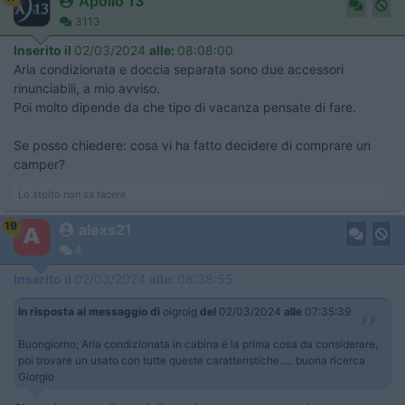
Apollo 13
3113
Inserito il
02/03/2024
alle:
08:08:00
Aria condizionata e doccia separata sono due accessori
rinunciabili, a mio avviso.
Poi molto dipende da che tipo di vacanza pensate di fare.
Se posso chiedere: cosa vi ha fatto decidere di comprare un
camper?
Lo stolto non sa tacere
19
alexs21
4
Inserito il
02/03/2024
alle:
08:38:55
In risposta al messaggio di
oigroig
del
02/03/2024
alle
07:35:39
Buongiorno; Aria condizionata in cabina è la prima cosa da considerare,
poi trovare un usato con tutte queste caratteristiche..... buona ricerca
Giorgio