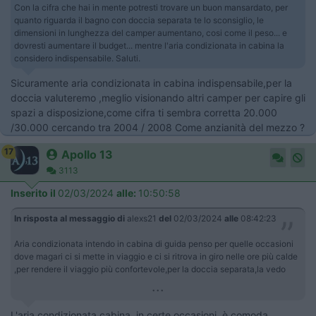
Con la cifra che hai in mente potresti trovare un buon mansardato, per
quanto riguarda il bagno con doccia separata te lo sconsiglio, le
dimensioni in lunghezza del camper aumentano, cosi come il peso... e
dovresti aumentare il budget... mentre l'aria condizionata in cabina la
considero indispensabile. Saluti.
Sicuramente aria condizionata in cabina indispensabile,per la
doccia valuteremo ,meglio visionando altri camper per capire gli
spazi a disposizione,come cifra ti sembra corretta 20.000
/30.000 cercando tra 2004 / 2008 Come anzianità del mezzo ?
17
Apollo 13
3113
Inserito il
02/03/2024
alle:
10:50:58
In risposta al messaggio di
alexs21
del
02/03/2024
alle
08:42:23
Aria condizionata intendo in cabina di guida penso per quelle occasioni
dove magari ci si mette in viaggio e ci si ritrova in giro nelle ore più calde
,per rendere il viaggio più confortevole,per la doccia separata,la vedo
...
L'aria condizionata cabina, in certe occasioni, è comoda,