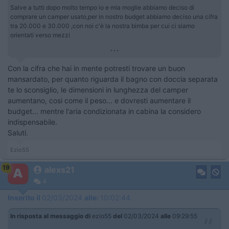
Salve a tutti dopo molto tempo io e mia moglie abbiamo deciso di
comprare un camper usato,per in nostro budget abbiamo deciso una cifra
tra 20.000 e 30.000 ,con noi c'è la nostra bimba per cui ci siamo
orientati verso mezzi
...
Con la cifra che hai in mente potresti trovare un buon
mansardato, per quanto riguarda il bagno con doccia separata
te lo sconsiglio, le dimensioni in lunghezza del camper
aumentano, cosi come il peso... e dovresti aumentare il
budget... mentre l'aria condizionata in cabina la considero
indispensabile.
Saluti.
Ezio55
19
alexs21
4
Inserito il
02/03/2024
alle:
10:02:44
In risposta al messaggio di
ezio55
del
02/03/2024
alle
09:29:55