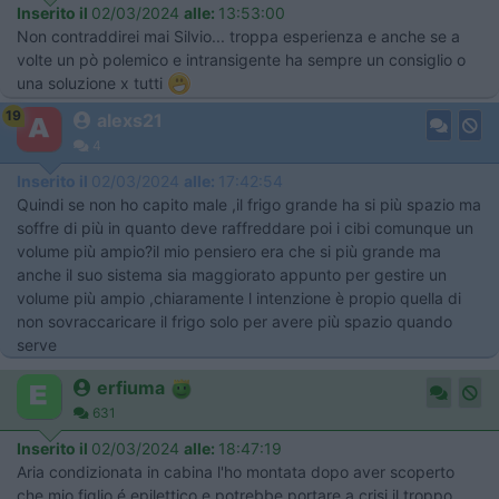
Inserito il
02/03/2024
alle:
13:53:00
Non contraddirei mai Silvio... troppa esperienza e anche se a
volte un pò polemico e intransigente ha sempre un consiglio o
una soluzione x tutti
19
alexs21
4
Inserito il
02/03/2024
alle:
17:42:54
Quindi se non ho capito male ,il frigo grande ha si più spazio ma
soffre di più in quanto deve raffreddare poi i cibi comunque un
volume più ampio?il mio pensiero era che si più grande ma
anche il suo sistema sia maggiorato appunto per gestire un
volume più ampio ,chiaramente l intenzione è propio quella di
non sovraccaricare il frigo solo per avere più spazio quando
serve
erfiuma
631
Inserito il
02/03/2024
alle:
18:47:19
Aria condizionata in cabina l'ho montata dopo aver scoperto
che mio figlio é epilettico e potrebbe portare a crisi il troppo