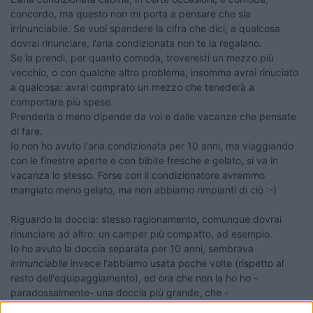
concordo, ma questo non mi porta a pensare che sia
irrinunciabile. Se vuoi spendere la cifra che dici, a qualcosa
dovrai rinunciare, l'aria condizionata non te la regalano.
Se la prendi, per quanto comoda, troveresti un mezzo più
vecchio, o con qualche altro problema, insomma avrai rinuciato
a qualcosa: avrai comprato un mezzo che tenederà a
comportare più spese.
Prenderla o meno dipende da voi e dalle vacanze che pensate
di fare.
Io non ho avuto l'aria condizionata per 10 anni, ma viaggiando
con le finestre aperte e con bibite fresche e gelato, si va in
vacanza lo stesso. Forse con il condizionatore avremmo
mangiato meno gelato, ma non abbiamo rimpianti di ciò :-)
Riguardo la doccia: stesso ragionamento, comunque dovrai
rinunciare ad altro: un camper più compatto, ad esempio.
Io ho avuto la doccia separata per 10 anni, sembrava
irrinunciabile
invece l'abbiamo usata poche volte (rispetto al
resto dell'equipaggiamento), ed ora che non la ho ho -
paradossalmente- una doccia più grande, che -
paradossalmente- preferiamo.