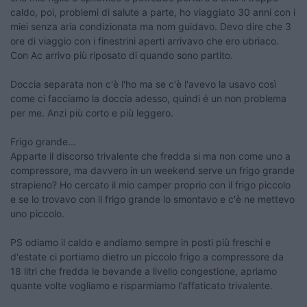
caldo, poi, problemi di salute a parte, ho viaggiato 30 anni con i
miei senza aria condizionata ma nom guidavo. Devo dire che 3
ore di viaggio con i finestrini aperti arrivavo che ero ubriaco.
Con Ac arrivo più riposato di quando sono partito.
Doccia separata non c'è l'ho ma se c'è l'avevo la usavo così
come ci facciamo la doccia adesso, quindi é un non problema
per me. Anzi più corto e più leggero.
Frigo grande...
Apparte il discorso trivalente che fredda si ma non come uno a
compressore, ma davvero in un weekend serve un frigo grande
strapieno? Ho cercato il mio camper proprio con il frigo piccolo
e se lo trovavo con il frigo grande lo smontavo e c'è ne mettevo
uno piccolo.
PS odiamo il caldo e andiamo sempre in posti più freschi e
d'estate ci portiamo dietro un piccolo frigo a compressore da
18 litri che fredda le bevande a livello congestione, apriamo
quante volte vogliamo e risparmiamo l'affaticato trivalente.