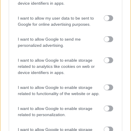
di gocce d'acqua.
device identifiers in apps.
Per la disposizione vedi tu ricordati che salire e scendere dalla
mansarda non è molto comodo e la mansarda d'estate è un
I want to allow my user data to be sent to
forno.
Google for online advertising purposes.
Modificato da Pedro2 il 02/03/2024 alle 13:05:25
16
impiegatodel...
I want to allow Google to send me
30982
personalized advertising.
Inserito il
02/03/2024
alle:
13:05:00
I want to allow Google to enable storage
In risposta al messaggio di
Pedro2
del
02/03/2024
alle
12:54:33
related to analytics like cookies on web or
device identifiers in apps.
In estate senza condizionatore in cabina è una tragedia io partivo all'alba
ma già alle 10 11 caldo infernale. Si ci sono persone che ti dicono che vai
lo stesso ma per esperienza personale te lo sconsiglio vivamente. La
I want to allow Google to enable storage
...
related to functionality of the website or app.
Ssssh non dirlo troppo forte, magari il frigo del mio camper di
I want to allow Google to enable storage
20 anni ti sente e inizia a non raffreddarmi le birrette e fare un
related to personalization.
sacco di acqua che fino adesso non ha mai fatto
smettiamola di dire inesattezze
È vero che con certe temperature i frigo trivalenti soffrono, ma
I want to allow Google to enable storage