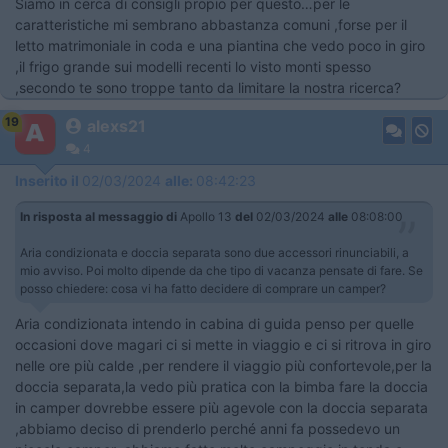
Siamo in cerca di consigli propio per questo…per le
caratteristiche mi sembrano abbastanza comuni ,forse per il
letto matrimoniale in coda e una piantina che vedo poco in giro
,il frigo grande sui modelli recenti lo visto monti spesso
,secondo te sono troppe tanto da limitare la nostra ricerca?
19
alexs21
4
Inserito il
02/03/2024
alle:
08:42:23
In risposta al messaggio di
Apollo 13
del
02/03/2024
alle
08:08:00
Aria condizionata e doccia separata sono due accessori rinunciabili, a
mio avviso. Poi molto dipende da che tipo di vacanza pensate di fare. Se
posso chiedere: cosa vi ha fatto decidere di comprare un camper?
Aria condizionata intendo in cabina di guida penso per quelle
occasioni dove magari ci si mette in viaggio e ci si ritrova in giro
nelle ore più calde ,per rendere il viaggio più confortevole,per la
doccia separata,la vedo più pratica con la bimba fare la doccia
in camper dovrebbe essere più agevole con la doccia separata
,abbiamo deciso di prenderlo perché anni fa possedevo un