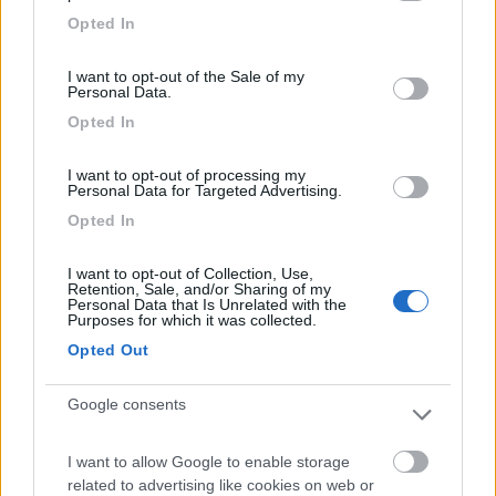
Inserito il
02/03/2024
alle:
11:01:55
grant or deny consent to Google and its third-party tags to
Opted In
Con quelle caratteristiche direi che la scelta migliore per
use your data for below specified purposes in below Google
rapporto qualità / prezzo potrebbe essere l’Adria Sp 660,
consent section.
I want to opt-out of the Sale of my
altrimenti, per fugare ogni dubbio aumenterei leggermente il
Personal Data.
budget per puntare al Laika ecovip 9
Opted In
Benivan B100
I want to opt-out of processing my
Pedro2
Personal Data for Targeted Advertising.
3925
Opted In
Inserito il
02/03/2024
alle:
12:54:33
In estate senza condizionatore in cabina è una tragedia io
I want to opt-out of Collection, Use,
partivo all'alba ma già alle 10 11 caldo infernale. Si ci sono
Retention, Sale, and/or Sharing of my
Personal Data that Is Unrelated with the
persone che ti dicono che vai lo stesso ma per esperienza
Purposes for which it was collected.
personale te lo sconsiglio vivamente.
Opted Out
La doccia x me è fondamentale avere una doccia separata ti
permette di docciarti in semicomodità esci chiudi e non devi
Google consents
asciugare niente.
Frigo grande? In estate i trivalenti soprattutto se vecchiotti non
freddano un tubo con conseguente deterioramento dei cibi e
I want to allow Google to enable storage
più cose ci metti e peggio è, poi fanno condensa e si riempiono
related to advertising like cookies on web or