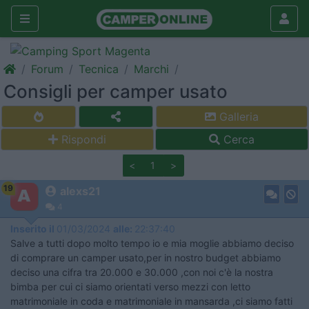
Forum
Tecnica
Marchi
Consigli per camper usato
Galleria
Rispondi
Cerca
<
1
>
19
alexs21
4
Inserito il
01/03/2024
alle:
22:37:40
Salve a tutti dopo molto tempo io e mia moglie abbiamo deciso
di comprare un camper usato,per in nostro budget abbiamo
deciso una cifra tra 20.000 e 30.000 ,con noi c'è la nostra
bimba per cui ci siamo orientati verso mezzi con letto
matrimoniale in coda e matrimoniale in mansarda ,ci siamo fatti