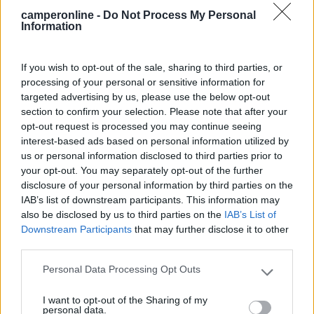
Potrei dirti lo stesso della finestra in bagno che prima avevo e
camperonline -
Do Not Process My Personal
ora non ho più: bella ma si fa anche senza.
Information
Quindi oltre al budget, a mio avviso, dovete guardare l'usato,
If you wish to opt-out of the sale, sharing to third parties, or
perché è quello che cercate.
processing of your personal or sensitive information for
È importante la pianta, che vi deve essere congeniale, la parte
targeted advertising by us, please use the below opt-out
tecnica deve essere adeguata alla vacanza che pensate di
section to confirm your selection. Please note that after your
fare. Se volete un gavone dovrebbe essere di forma regolare e
opt-out request is processed you may continue seeing
capace di contenere quello che pensate di metterci dentro.
interest-based ads based on personal information utilized by
In generale gli optional si possono sempre aggiungere, se li ha
us or personal information disclosed to third parties prior to
meglio, ma evitate quelli "con tutto" o smanettati, capita di
your opt-out. You may separately opt-out of the further
ritrovarsi solo un camper perennemente zavorrato o con
disclosure of your personal information by third parties on the
soluzioni non a regola d'arte.
IAB’s list of downstream participants. This information may
Altra cosa non meno importante: meno difetti ha, meno vi
also be disclosed by us to third parties on the
IAB’s List of
costerà e sarà più facile da rivendere, quindi attenzione a non
Downstream Participants
that may further disclose it to other
andare troppo indietro con gli anni.
third parties.
Lo stolto non sa tacere
Personal Data Processing Opt Outs
Please note that this website/app uses one or more Google
6
Bicio90
services and may gather and store information including but
1756
I want to opt-out of the Sharing of my
not limited to your visit or usage behaviour. You may click to
personal data.