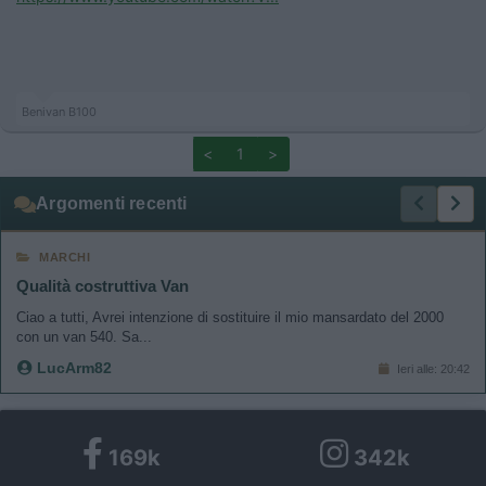
Benivan B100
<
1
>
Argomenti recenti
MARCHI
Qualità costruttiva Van
Ciao a tutti, Avrei intenzione di sostituire il mio mansardato del 2000
con un van 540. Sa...
LucArm82
Ieri alle: 20:42
169k
342k