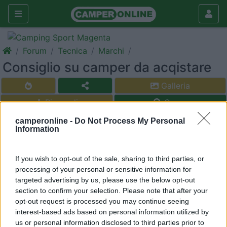
Forum
Tecnica
Marchi
Consiglio su camper da acqistare
Galleria
Rispondi
Cerca
camperonline -
Do Not Process My Personal
<
1
>
Information
9
Fmk2017
26
If you wish to opt-out of the sale, sharing to third parties, or
Inserito il
21/07/2017
alle:
22:50:10
processing of your personal or sensitive information for
Ciao a tutti da un paio di mesi abbiamo deciso con mia moglie
targeted advertising by us, please use the below opt-out
di acquistare un camper usato volevo qualche delucidazione su
section to confirm your selection. Please note that after your
cosa acquistare premesso che ho visto un mobilvetta m 71 ed
opt-out request is processed you may continue seeing
un bimar tutti e due del 2006 naturalmente con prezzi differenti
interest-based ads based on personal information utilized by
cosa mi consigliate
us or personal information disclosed to third parties prior to