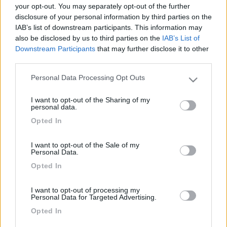
grazie
your opt-out. You may separately opt-out of the further
disclosure of your personal information by third parties on the
10
lalagunablu
IAB’s list of downstream participants. This information may
648
also be disclosed by us to third parties on the
IAB’s List of
Downstream Participants
that may further disclose it to other
Inserito il
22/07/2017
alle:
22:21:48
third parties.
In risposta al messaggio di
Fmk2017
del
21/07/2017
alle
22:50:10
Personal Data Processing Opt Outs
Please note that this website/app uses one or more Google
Ciao a tutti da un paio di mesi abbiamo deciso con mia moglie di
services and may gather and store information including but
acquistare un camper usato volevo qualche delucidazione su cosa
I want to opt-out of the Sharing of my
not limited to your visit or usage behaviour. You may click to
personal data.
acquistare premesso che ho visto un mobilvetta m 71 ed un bimar tutti e
grant or deny consent to Google and its third-party tags to
due del 2006 naturalmente con prezzi differenti cosa mi consigliate
Opted In
use your data for below specified purposes in below Google
grazie
consent section.
Mobilvetta. Valutare i pesi. Vlada
I want to opt-out of the Sale of my
Personal Data.
<
1
>
Opted In
Argomenti recenti
I want to opt-out of processing my
Personal Data for Targeted Advertising.
ACCESSORI
Opted In
Dado bruciatore frigo bloccato