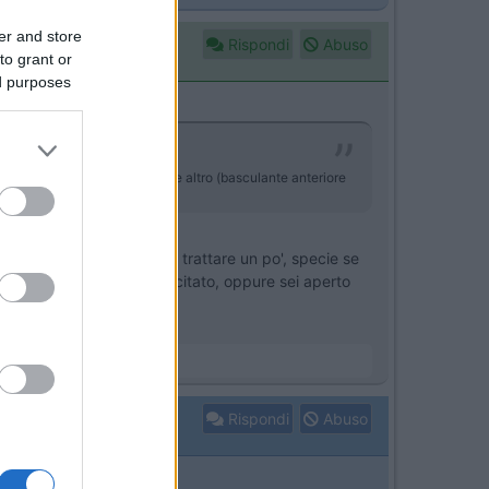
er and store
Rispondi
Abuso
to grant or
ed purposes
0 a 39. secondo te posso trovare altro (basculante anteriore
vuta. Chiaramente cerca di trattare un po', specie se
ndirizzata al marchio gia' citato, oppure sei aperto
Rispondi
Abuso