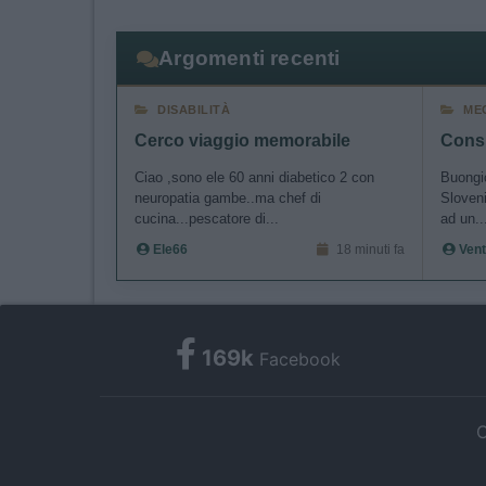
Argomenti recenti
DISABILITÀ
ME
Cerco viaggio memorabile
Ciao ,sono ele 60 anni diabetico 2 con
Buongio
neuropatia gambe..ma chef di
Sloveni
cucina...pescatore di...
ad un..
Ele66
18 minuti fa
Ven
169k
Facebook
C