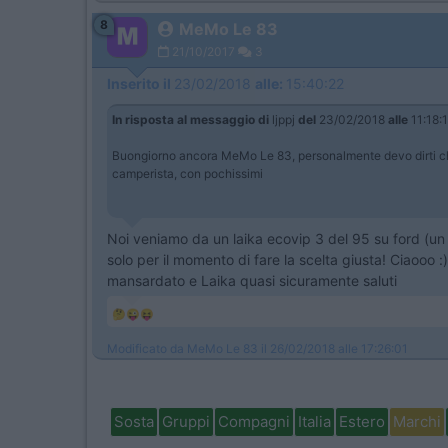
8
MeMo Le 83
21/10/2017
3
Inserito il
23/02/2018
alle:
15:40:22
In risposta al messaggio di
ljppj
del
23/02/2018
alle
11:18:
Buongiorno ancora MeMo Le 83, personalmente devo dirti che la
camperista, con pochissimi
Noi veniamo da un laika ecovip 3 del 95 su ford (un
solo per il momento di fare la scelta giusta! Ciaooo 
mansardato e Laika quasi sicuramente saluti
🤔😜😝
Modificato da MeMo Le 83 il 26/02/2018 alle 17:26:01
Sosta
Gruppi
Compagni
Italia
Estero
Marchi