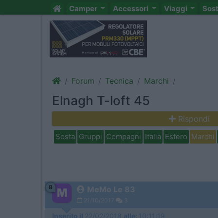
Camper
Accessori
Viaggi
Sos
Forum
Tecnica
Marchi
Elnagh T-loft 45
Rispondi
Sosta
Gruppi
Compagni
Italia
Estero
Marchi
8
MeMo Le 83
21/10/2017
3
Inserito il
22/02/2018
alle:
10:11:19