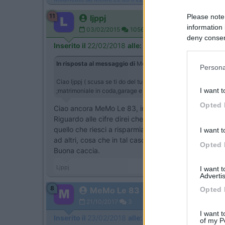
11
Please note
ljppj
information 
03/02/2015
1056
deny consent
Inserito il
22/02/2018
alle:
22:48:06
in below Go
In risposta al messaggio di
MeMo Le 83
del
22/02/2018
al
Persona
Ciao ljppj ( scusa se ti do del tu) grazie per avermi risposto 
I want t
;matrimoniale in coda,garage e frigo grande) intorno ai 35?
Opted 
Ciao ancora MeMo Le 83, intanto per quanto riguarda 
Riguardo alle cifre direi che sei quasi in linea, anch
quello che riesci a risparmiare, ti dovra' servire per
I want t
ad altri, cosa che in tal caso aumenterebbe la possibi
Opted 
Buona caccia.
Ljppj
I want 
Advertis
8
Opted 
MeMo Le 83
21/10/2017
3
I want t
Inserito il
23/02/2018
alle:
07:15:28
of my P