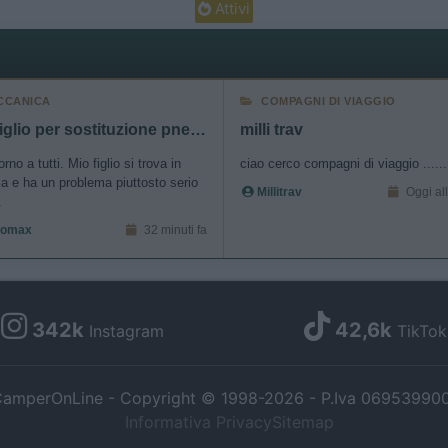
Attivi
CCANICA
COMPAGNI DI VIAGGIO
Consiglio per sostituzione pneumatico in Slovenia
milli trav
rno a tutti. Mio figlio si trova in
ciao cerco compagni di viaggio ......
a e ha un problema piuttosto serio
Millitrav
Oggi al
.
tomax
32 minuti fa
342k
42,6k
Instagram
TikTok
amperOnLine - Copyright © 1998-2026 - P.Iva 06953990
Informativa Privacy
Sitemap