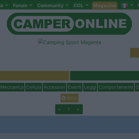
ta
Forum
Community
COL
Magazine
Meccanica
Cellula
Accessori
Eventi
Leggi
Comportamenti
D
Attivi
<
1
>