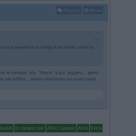
Rispondi
Abuso
ra di proprietà di un collega di mio fratello, anche lui
tare un camper più "fresco" e più leggero... spero
nel soffitto ...stiamo ritornando sui nostri passi
isabili
In camper per
Altro Camper
Altro
Extra