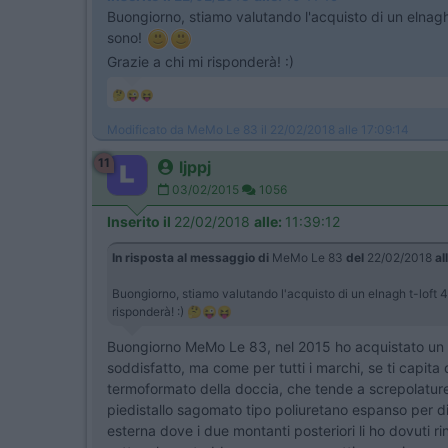
Buongiorno, stiamo valutando l'acquisto di un elnagh
sono!
Grazie a chi mi risponderà! :)
🤔😜😝
Modificato da MeMo Le 83 il 22/02/2018 alle 17:09:14
11
ljppj
03/02/2015
1056
Inserito il
22/02/2018
alle:
11:39:12
In risposta al messaggio di
MeMo Le 83
del
22/02/2018
al
Buongiorno, stiamo valutando l'acquisto di un elnagh t-loft 
risponderà! :) 🤔😜😝
Buongiorno MeMo Le 83, nel 2015 ho acquistato un 
soddisfatto, ma come per tutti i marchi, se ti capita
termoformato della doccia, che tende a screpolature, 
piedistallo sagomato tipo poliuretano espanso per dis
esterna dove i due montanti posteriori li ho dovuti r