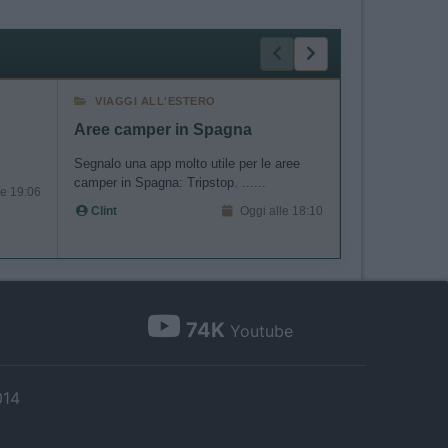
VIAGGI ALL'ESTERO
CELLULA AB
Aree camper in Spagna
Frigo domet
Segnalo una app molto utile per le aree
Ho il frigo dome
camper in Spagna: Tripstop. ......
accende quando
le 19:06
fusibili dir...
Clint
Oggi alle 18:10
Anchecamper
74K
Youtube
014