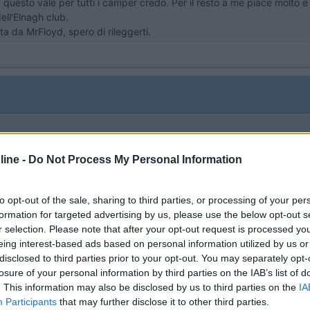
questo vale per tutti i camper credo. Per il resto a me piace molto e
ell'Elnagh club.
a da MrFloyd, spero di rileggerti.
12
ine -
Do Not Process My Personal Information
del 10/2010, quindi stessa famiglia, ma con mansarda. Per quanto mi riguarda ne
to opt-out of the sale, sharing to third parties, or processing of your per
...
formation for targeted advertising by us, please use the below opt-out s
r selection. Please note that after your opt-out request is processed y
risposto ...questi modelli di camper li ho trovati da privati e da conc
eing interest-based ads based on personal information utilized by us or
rage e frigo grande) intorno ai 35?
disclosed to third parties prior to your opt-out. You may separately opt-
losure of your personal information by third parties on the IAB’s list of
. This information may also be disclosed by us to third parties on the
IA
Participants
that may further disclose it to other third parties.