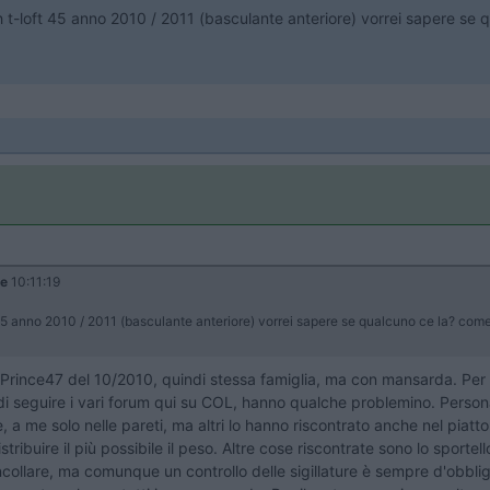
 t-loft 45 anno 2010 / 2011 (basculante anteriore) vorrei sapere se qu
le
10:11:19
45 anno 2010 / 2011 (basculante anteriore) vorrei sapere se qualcuno ce la? come 
Prince47 del 10/2010, quindi stessa famiglia, ma con mansarda. Per
 di seguire i vari forum qui su COL, hanno qualche problemino. Persona
a me solo nelle pareti, ma altri lo hanno riscontrato anche nel piatto
tribuire il più possibile il peso. Altre cose riscontrate sono lo sport
incollare, ma comunque un controllo delle sigillature è sempre d'obbli