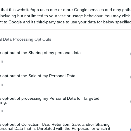
 that this website/app uses one or more Google services and may gath
including but not limited to your visit or usage behaviour. You may click 
 to Google and its third-party tags to use your data for below specifi
ogle consent section.
le
17:08:48
l Data Processing Opt Outs
...questi modelli di camper li ho trovati da privati e da conce il prezzo varia dai 3
o opt-out of the Sharing of my personal data.
 grazie ancora buona serata!
In
il " tu ", ritengo semplicemente normale tra tutti noi.
e se dal concessionario la cifra lieviti un po' per via della garanzia do
 qualche accorgimento o accessorio. Inoltre non so se la tua scelta è i
o opt-out of the Sale of my Personal Data.
lità di scegliere.
In
to opt-out of processing my Personal Data for Targeted
ing.
In
o opt-out of Collection, Use, Retention, Sale, and/or Sharing
ersonal Data that Is Unrelated with the Purposes for which it