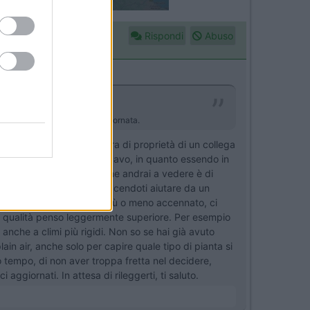
Rispondi
Abuso
 ben accetto grazie e buona giornata.
zzo che ho acquistato era di proprietà di un collega
 era con la pianta che cercavo, in quanto essendo in
 considerazione il mezzo che andrai a vedere è di
trolli del caso, magari facendoti aiutare da un
et come quello che hai più o meno accennato, ci
na qualità penso leggermente superiore. Per esempio
anche a climi più rigidi. Non so se hai già avuto
in air, anche solo per capire quale tipo di pianta si
uo tempo, di non aver troppa fretta nel decidere,
aggiornati. In attesa di rileggerti, ti saluto.