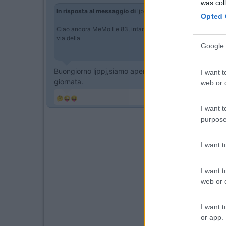
was col
In risposta al messaggio di
ljppj
del
22/02/2018
alle
22:48:
Opted 
Ciao ancora MeMo Le 83, intanto per quanto riguarda il tu , rit
via della
Google 
Buongiorno ljppj,siamo aperti a tutti i marchi ...i
I want t
giornata.
web or d
🤔😜😝
I want t
purpose
I want 
I want t
web or d
I want t
or app.