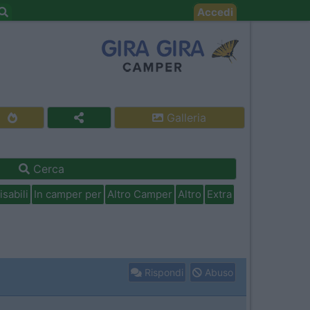
Accedi
Galleria
Cerca
isabili
In camper per
Altro Camper
Altro
Extra
Rispondi
Abuso