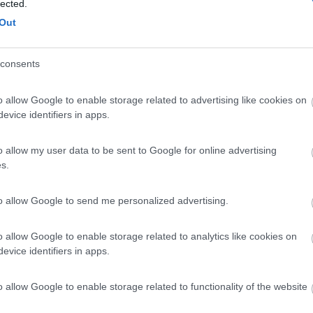
lected.
06
Out
engo semplicemente normale tra tutti noi. Riguardo alle cifre direi che sei quasi in
consents
...
ntanto prossimamente andremo a vedere questo modello,se hai altri mar
o allow Google to enable storage related to advertising like cookies on
evice identifiers in apps.
o allow my user data to be sent to Google for online advertising
s.
to allow Google to send me personalized advertising.
o allow Google to enable storage related to analytics like cookies on
Previous
evice identifiers in apps.
o allow Google to enable storage related to functionality of the website
Tour dell'Arco Alpino: da ovest a est
Finlandi