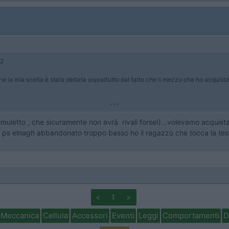
12
 mia scelta è stata dettata soprattutto dal fatto che il mezzo che ho acquistato e
...
 muletto , che sicuramente non avrà rivali forse!)...volevamo acquis
:) ps elnagh abbandonato troppo basso ho il ragazzo che tocca la testa 
<
1
>
Meccanica
Cellula
Accessori
Eventi
Leggi
Comportamenti
D