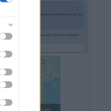
 linea, anche se dal concessionario la cifra lieviti un po' per
chi da consigliarmi è ben accetto grazie e buona
Next
a in camper: il piccolo sentiero