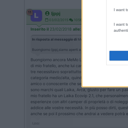
I want t
11
ljppj
03/02/2015
1056
I want t
Inserito il
23/02/2018
alle:
11:18:12
authenti
In risposta al messaggio di
MeMo Le 83
del
23/02/2018
al
Buongiorno ljppj,siamo aperti a tutti i marchi ...intanto pr
Buongiorno ancora MeMo Le 83, personalmente devo di
di mio fratello, anche lui camperista, con pochissim
tre necessitavo soprattutto del garage che ho poi ott
categoria medio/alta, quindi non un entry level, avr
amico o conoscente che se ne intende. Se poi uno v
sono marchi quali Laika, Arca, giusto per fare un p
mio fratello ha un Laika Ecovip 2.1, che personalment
esperienze con altri camper di proprietà o di noleggi
addice alle vostre necessità. In più posso dirti, ques
anche se poi il prossimo che andrai a vedere potrà ess
Ljppj