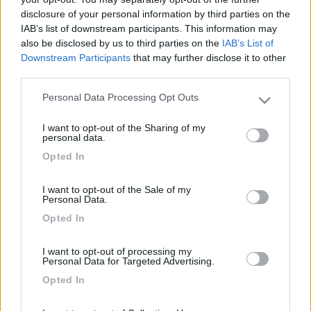
13
Gigliato74
disclosure of your personal information by third parties on the
66
IAB’s list of downstream participants. This information may
Inserito il
18/09/2018
alle:
16:54:28
also be disclosed by us to third parties on the
IAB’s List of
Downstream Participants
that may further disclose it to other
In risposta al messaggio di
Agnol67
del
03/08/2018
alle
06:41:27
third parties.
Ciao a tutti, volevo sapere se qualcuno ha mai avuto un rumor koala 49,o
Personal Data Processing Opt Outs
Please note that this website/app uses one or more Google
se ne ha mai sentito parlare, e se mi può dire come e... So che è un
mezzo diciamo fascia bassa della rimor... grazie mille
services and may gather and store information including but
I want to opt-out of the Sharing of my
not limited to your visit or usage behaviour. You may click to
personal data.
Ciao Agnol67 noi ne siamo felici possessori da 3 anni e ci
grant or deny consent to Google and its third-party tags to
abbiamo gia' fatto ben 25.000km arrivando sino in Norvegia.
Opted In
use your data for below specified purposes in below Google
molto stabile comodo e capiente.
consent section.
I want to opt-out of the Sale of my
<
1
>
Personal Data.
Opted In
Argomenti recenti
I want to opt-out of processing my
AREE DI SOSTA E CAMPEGGI
Personal Data for Targeted Advertising.
Spagna: Barcellona agosto 2026 - sosta e consigli
Opted In
Buongiorno a tutti, abbiamo programmato un viaggio in camper con
tappa Barcellona, siamo i...