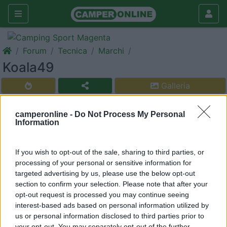
Forum
Tecnica
Marchi
Koala49
Galleria
Rispondi
Cerca
camperonline -
Do Not Process My Personal
<
1
>
Information
8
Agnol67
If you wish to opt-out of the sale, sharing to third parties, or
0
processing of your personal or sensitive information for
Inserito il
03/08/2018
alle:
06:41:27
targeted advertising by us, please use the below opt-out
Ciao a tutti, volevo sapere se qualcuno ha mai avuto un rumor
section to confirm your selection. Please note that after your
koala 49,o se ne ha mai sentito parlare, e se mi può dire come
opt-out request is processed you may continue seeing
e... So che è un mezzo diciamo fascia bassa della rimor... grazie
interest-based ads based on personal information utilized by
mille
us or personal information disclosed to third parties prior to
your opt-out. You may separately opt-out of the further