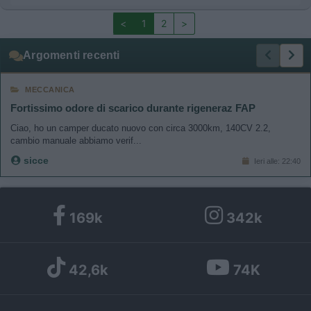
<
1
2
>
Argomenti recenti
MECCANICA
Fortissimo odore di scarico durante rigeneraz FAP
Ciao, ho un camper ducato nuovo con circa 3000km, 140CV 2.2,
cambio manuale abbiamo verif...
sicce
Ieri alle: 22:40
169k
342k
42,6k
74K