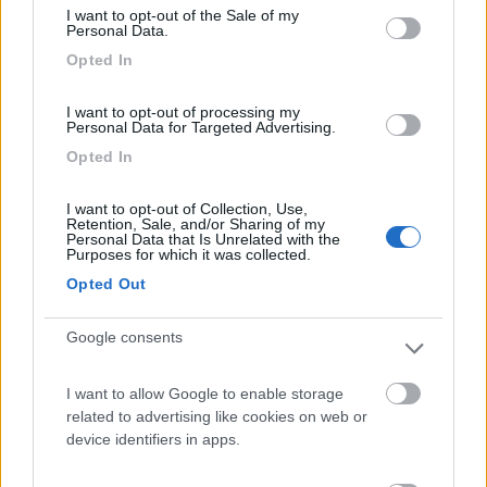
I want to opt-out of the Sale of my
Inserito il
12/04/2022
alle:
14:27:32
Personal Data.
Opted In
In risposta al messaggio di
baribbao
del
08/03/2022
alle
17:27:27
Grazie mille! farò un controllo questo WE e vi faccio sapere!
I want to opt-out of processing my
Personal Data for Targeted Advertising.
Aggiornamento: dopo varie difficoltà dovute alla casualità
Opted In
dell'errore, l'officina ha finalmente identificato l'errore: codice
P250A errore sul sensore di livello olio. Chiedo cortesemente a
I want to opt-out of Collection, Use,
chi ha avuto già questo codice di errore se ha dovuto sostituire
Retention, Sale, and/or Sharing of my
il sensore o se gli hanno fatto un aggiornamento software.
Personal Data that Is Unrelated with the
Purposes for which it was collected.
Grazie
Opted Out
11
ledzep
3722
Google consents
Inserito il
12/04/2022
alle:
16:27:25
I want to allow Google to enable storage
In risposta al messaggio di
fabio55
del
02/03/2022
alle
19:11:27
related to advertising like cookies on web or
Perché viene scollegata la batteria al tagliando?
device identifiers in apps.
si. infatti bisogna di nuovo regolare data e ora.