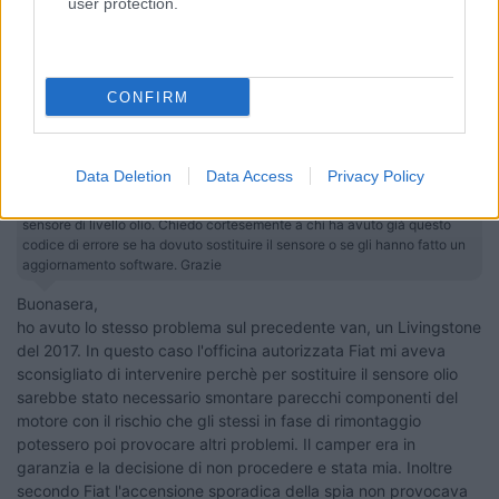
user protection.
Ciao e buoni km!
15
sunic
54
CONFIRM
Inserito il
12/04/2022
alle:
20:16:00
In risposta al messaggio di
mau marlin
del
12/04/2022
alle
14:27:32
Data Deletion
Data Access
Privacy Policy
Aggiornamento: dopo varie difficoltà dovute alla casualità dell'errore,
l'officina ha finalmente identificato l'errore: codice P250A errore sul
sensore di livello olio. Chiedo cortesemente a chi ha avuto già questo
codice di errore se ha dovuto sostituire il sensore o se gli hanno fatto un
aggiornamento software. Grazie
Buonasera,
ho avuto lo stesso problema sul precedente van, un Livingstone
del 2017. In questo caso l'officina autorizzata Fiat mi aveva
sconsigliato di intervenire perchè per sostituire il sensore olio
sarebbe stato necessario smontare parecchi componenti del
motore con il rischio che gli stessi in fase di rimontaggio
potessero poi provocare altri problemi. Il camper era in
garanzia e la decisione di non procedere e stata mia. Inoltre
secondo Fiat l'accensione sporadica della spia non provocava