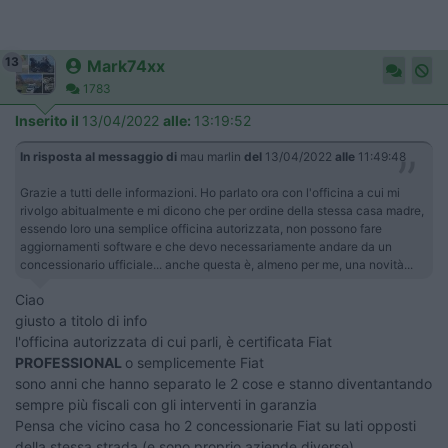
13
Mark74xx
1783
Inserito il
13/04/2022
alle:
13:19:52
In risposta al messaggio di
mau marlin
del
13/04/2022
alle
11:49:48
Grazie a tutti delle informazioni. Ho parlato ora con l'officina a cui mi
rivolgo abitualmente e mi dicono che per ordine della stessa casa madre,
essendo loro una semplice officina autorizzata, non possono fare
aggiornamenti software e che devo necessariamente andare da un
concessionario ufficiale... anche questa è, almeno per me, una novità...
Ciao
giusto a titolo di info
l'officina autorizzata di cui parli, è certificata Fiat
PROFESSIONAL
o semplicemente Fiat
sono anni che hanno separato le 2 cose e stanno diventantando
sempre più fiscali con gli interventi in garanzia
Pensa che vicino casa ho 2 concessionarie Fiat su lati opposti
della stessa strada (e sono proprio aziende diverse)