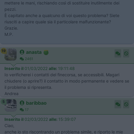
mettere le mani, rischiando così di sostituire inutilmente dei
pezzi.
È capitato anche a qualcuno di voi questo problema? Siete
riusciti a capire quale sia il particolare malfunzionante?
Grazie.
M.P.
19
anasta
2461
Inserito il
01/03/2022
alle:
19:11:48
Io verificherei i contatti del finecorsa, se accessibili. Magari
chiudere (o aprire?) il contatto in modo permanente e vedere se
il problema si ripresenta.
Andrea
5
baribbao
17
Inserito il
02/03/2022
alle:
15:39:07
Ciao,
anche io sto riscontrando un problema simile, e riporto le mie