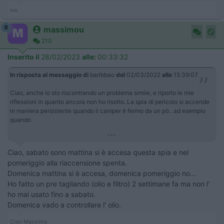
Ivo
9
massimou
210
Inserito il
28/02/2023
alle:
00:33:32
In risposta al messaggio di
baribbao
del
02/03/2022
alle
15:39:07
Ciao, anche io sto riscontrando un problema simile, e riporto le mie
riflessioni in quanto ancora non ho risolto. La spia di pericolo si accende
in maniera persistente quando il camper è fermo da un pò.. ad esempio
quando
...
Ciao, sabato sono mattina si è accesa questa spia e nel
pomeriggio alla riaccensione spenta.
Domenica mattina si è accesa, domenica pomeriggio no...
Ho fatto un pre tagliando (olio e filtro) 2 settimane fa ma non l'
ho mai usato fino a sabato.
Domenica vado a controllare l' olio.
Ciao Massimo