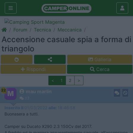
Forum
Tecnica
Meccanica
Accensione casuale spia a forma di
triangolo
Galleria
Rispondi
Cerca
<
1
2
>
22
mau marlin
33
Inserito il
01/03/2022
alle:
18:46:58
Buonasera a tutti.
Camper su Ducato X290 2.3 150Cv del 2017.
A freddo ed in maniera apparentemente casuale, all'accensione