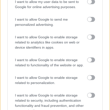
I want to allow my user data to be sent to
5
baribbao
Google for online advertising purposes.
17
Inserito il
12/04/2022
alle:
17:49:07
I want to allow Google to send me
personalized advertising.
In risposta al messaggio di
baribbao
del
08/03/2022
alle
17:27:27
Grazie mille! farò un controllo questo WE e vi faccio sapere!
I want to allow Google to enable storage
related to analytics like cookies on web or
ciao
device identifiers in apps.
questo fine settimana ho mosso il camper per lavarlo e ho
I want to allow Google to enable storage
controllato il livello dell'olio motore
related to functionality of the website or app.
Effettivamente dopo il tagliando il meccanico ne ha messo
molto... ovvero il livello è di poco sopra il massimo.
Visto che è veramente di poco sopra la tacca del massimo ho
I want to allow Google to enable storage
deciso di non intervenire.
related to personalization.
Neanche a farlo apposta la spia ora non si accende più
Nel mio caso penso che l'avviso fosse dovuto a un livello
I want to allow Google to enable storage
eccessivo di olio motore
related to security, including authentication
Ho risolto senza fare nulla... spero possa servire ad altri
functionality and fraud prevention, and other