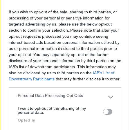
accendeva e si spegneva a suo piacimento.
If you wish to opt-out of the sale, sharing to third parties, or
Saluti
processing of your personal or sensitive information for
5
baribbao
targeted advertising by us, please use the below opt-out
17
section to confirm your selection. Please note that after your
opt-out request is processed you may continue seeing
Inserito il
08/03/2022
alle:
17:27:27
interest-based ads based on personal information utilized by
In risposta al messaggio di
sunic
del
07/03/2022
alle
20:06:28
us or personal information disclosed to third parties prior to
your opt-out. You may separately opt-out of the further
Buonasera, lo stesso problema è capitato pure a me, dopo aver fatto fare
disclosure of your personal information by third parties on the
il tagliando presso una rete autorizzata Fiat. Preciso che ho un van
IAB’s list of downstream participants. This information may
Rapido su Ducato X290 euro 6B del 2019. Ho controllato il livello dell'olio
also be disclosed by us to third parties on the
IAB’s List of
a
Downstream Participants
that may further disclose it to other
...
third parties.
Grazie mille!
Personal Data Processing Opt Outs
Please note that this website/app uses one or more Google
farò un controllo questo WE e vi faccio sapere!
services and may gather and store information including but
I want to opt-out of the Sharing of my
not limited to your visit or usage behaviour. You may click to
personal data.
Modificato da baribbao il 08/03/2022 alle 17:27:54
grant or deny consent to Google and its third-party tags to
Opted In
22
mau marlin
use your data for below specified purposes in below Google
33
consent section.