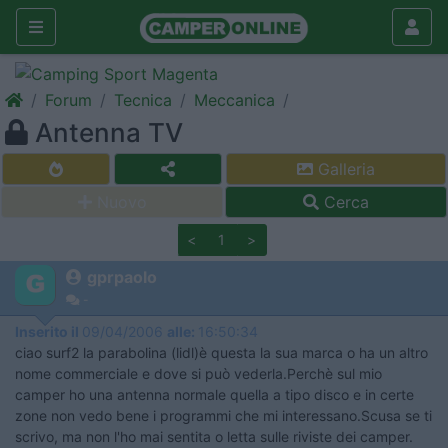
Forum
Tecnica
Meccanica
Antenna TV
Galleria
Nuovo
Cerca
<
1
>
gprpaolo
-
Inserito il
09/04/2006
alle:
16:50:34
ciao surf2 la parabolina (lidl)è questa la sua marca o ha un altro
nome commerciale e dove si può vederla.Perchè sul mio
camper ho una antenna normale quella a tipo disco e in certe
zone non vedo bene i programmi che mi interessano.Scusa se ti
scrivo, ma non l'ho mai sentita o letta sulle riviste dei camper.