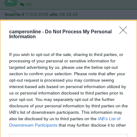
113
Inserito il
11/04/2006
alle:
08:24:46
Se ne è sentito parlare parecchio di questa 'parabolina' che
come prezzo è decisamente invogliante, ma dal punto di vista
camperonline -
Do Not Process My Personal
dell'utilizzo, praticità com'è ?! Desidero avere qualche opinione
Information
in merito da chi già ne fa uso (facilità o meno nel puntamento
per la ricerca satellite). Grazie per le vostre delucidazioni.
If you wish to opt-out of the sale, sharing to third parties, or
22
nebris
processing of your personal or sensitive information for
8027
targeted advertising by us, please use the below opt-out
Inserito il
11/04/2006
alle:
08:58:43
section to confirm your selection. Please note that after your
Se non trovate la parabola alla LDL la trovate su EBAY sempre a
opt-out request is processed you may continue seeing
99 € ( arriva dalla Germania) in una pratica valigetta con dentro
interest-based ads based on personal information utilized by
parabola supporti vari cavo e decoder 12/220V , funziona
us or personal information disclosed to third parties prior to
perfettamente ed è la stessa che di tanto in tanto viene offerta
your opt-out. You may separately opt-out of the further
alla LDL. Io l'ho acquistata ma poi per quanto riguarda l'antenna
disclosure of your personal information by third parties on the
ho installato quella motorizzata e più grande che si trova su
IAB’s list of downstream participants. This information may
WWW.GIOCAMPER.IT ...ECCEZZIONALE!! In pochi attimi con il
also be disclosed by us to third parties on the
IAB’s List of
telecomado a corredo della parabola centro il satellite anche
Downstream Participants
that may further disclose it to other
senza usare il sat-finder. Ciao. Giovanni
third parties.