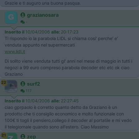
Grazie e ti auguro una buona pasqua.
grazianosara
-
Inserito il
10/04/2006
alle:
20:17:23
Ti rispondo io la parabola LIDL si chiama cosi' perche' e'
venduta appunto nel supermercati
www.lidl.it
Di solito viene venduta tutti gl' anni nel mese di maggio in tutti i
negozi a 99 euro compreso parabola decoder etc etc ok ciao
Graziano
22
surf2
117
Inserito il
10/04/2006
alle:
22:27:45
ciao gprpaolo è corretto quanto detto da Graziano è un
prodotto che ti consiglio economico e molto funzionale con
100€ ti togli il pensiero,collego il decoder al portatile e mi vedo
il telegiornale quando sono all'estero. Ciao Massimo
21
zep