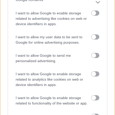
Ale.
21
zep
I want to allow Google to enable storage
related to advertising like cookies on web or
113
device identifiers in apps.
Inserito il
12/04/2006
alle:
15:04:44
Grazie Ale per il consiglio. Vorrei anche sapere praticamente
I want to allow my user data to be sent to
dove la posizioni quando la utilizzi: se utilizzi il
Google for online advertising purposes.
cavalletto/treppiede in dotazione, oppure la attacchi a qualche
supporto sul tetto del camper, sul portabici, o in quale altra
posizione. Ciao!
I want to allow Google to send me
22
personalized advertising.
firefox
27
I want to allow Google to enable storage
Inserito il
12/04/2006
alle:
15:15:49
related to analytics like cookies on web or
Ho acquistato il kit (parabola + decoder) venduto dalla LIDL
device identifiers in apps.
l'anno scorso al prezzo di 99 Euro. Non l'ho mai utilizzato
perchè purtroppo per problemi non ho neanche usato il camper.
Se a qualcuno può interessare lo vendo nel suo imballo originale
I want to allow Google to enable storage
ancora nuovo fiammante. Saluti a tutti. Marco
related to functionality of the website or app.
21
a.daniele