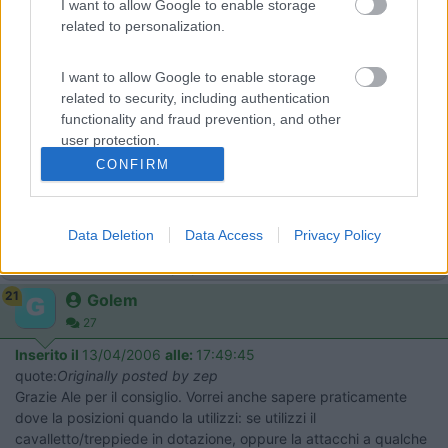
I want to allow Google to enable storage
3975
related to personalization.
Inserito il
13/04/2006
alle:
14:26:00
quote:
Originally posted by firefox
I want to allow Google to enable storage
Ho acquistato il kit (parabola + decoder) venduto dalla LIDL
related to security, including authentication
l'anno scorso al prezzo di 99 Euro. Non l'ho mai utilizzato
functionality and fraud prevention, and other
perchè purtroppo per problemi non ho neanche usato il camper.
user protection.
Se a qualcuno può interessare lo vendo nel suo imballo originale
ancora nuovo fiammante. Saluti a tutti. Marco >
CONFIRM
> Il prezzo.... dicci il prezzzoooo !![:D][:D] Sto scherzando !![;)]
Scrivi le caratteristiche al mio indirizzo: adany@tin.it Grazie
Data Deletion
Data Access
Privacy Policy
Daniele A.
Modificato da a.daniele il 13/04/2006 alle 14:26:20
21
Golem
27
Inserito il
13/04/2006
alle:
17:49:45
quote:
Originally posted by zep
Grazie Ale per il consiglio. Vorrei anche sapere praticamente
dove la posizioni quando la utilizzi: se utilizzi il
cavalletto/treppiede in dotazione, oppure la attacchi a qualche