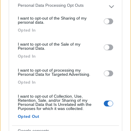
Personal Data Processing Opt Outs
Please note that this website/app uses one or more Google
services and may gather and store information including but
I want to opt-out of the Sharing of my
not limited to your visit or usage behaviour. You may click to
personal data.
grant or deny consent to Google and its third-party tags to
Opted In
use your data for below specified purposes in below Google
consent section.
I want to opt-out of the Sale of my
Personal Data.
Opted In
I want to opt-out of processing my
Personal Data for Targeted Advertising.
21
Golem
Opted In
27
Inserito il
12/04/2006
alle:
12:29:47
I want to opt-out of Collection, Use,
Io ce l'ho e posso dirti che funziona benissimo ! Il puntamento
Retention, Sale, and/or Sharing of my
Personal Data that Is Unrelated with the
viene facilitato da una bussola in dotazione che indica sia il
Purposes for which it was collected.
grado d'inclinazione e sia la direzione da puntare in base alle
Opted Out
città europee principali in cui ci si trova. Il decoder in dotazione
12/220v, con telecomando e televideo, ha tutte le funzioni
come quelli di casa. Il rapporto qualità/prezzo è ottimo. Saluti
Google consents