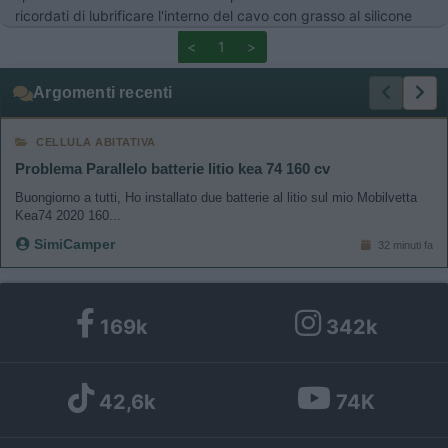
ricordati di lubrificare l'interno del cavo con grasso al silicone
<
1
>
Argomenti recenti
CELLULA ABITATIVA
Problema Parallelo batterie litio kea 74 160 cv
Buongiorno a tutti, Ho installato due batterie al litio sul mio Mobilvetta
Kea74 2020 160...
SimiCamper
32 minuti fa
169k
342k
42,6k
74K