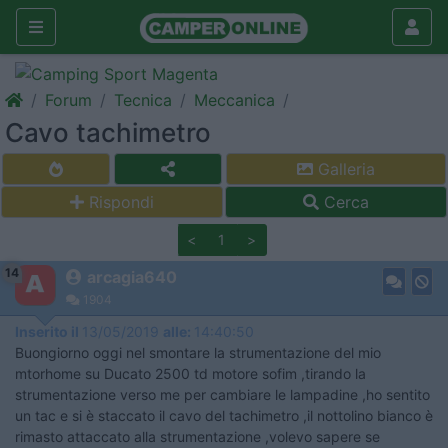
Forum
Tecnica
Meccanica
Cavo tachimetro
Galleria
Rispondi
Cerca
<
1
>
14
arcagia640
1904
Inserito il
13/05/2019
alle:
14:40:50
Buongiorno oggi nel smontare la strumentazione del mio
mtorhome su Ducato 2500 td motore sofim ,tirando la
strumentazione verso me per cambiare le lampadine ,ho sentito
un tac e si è staccato il cavo del tachimetro ,il nottolino bianco è
rimasto attaccato alla strumentazione ,volevo sapere se