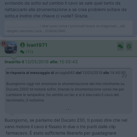
svotando da sotto sul cambio il cavo se sale quel tanto da
riattaccarlo alla strumentazione e se crea problemi svitare da
sotto,e inoltre che chiave ci vuole? Grazie.
.................................... i telai sono come i prosciutti buoni se stagionati....dal
vangelo secondo Luca....(CADALORA)
11
Ivan1971
1113
Inserito il
13/05/2019
alle:
15:55:43
In risposta al messaggio di
arcagia640
del
13/05/2019
alle
14:40:50
Buongiorno oggi nel smontare la strumentazione del mio mtorhome su
Ducato 2500 td motore sofim ,tirando la strumentazione verso me per
cambiare le lampadine ,ho sentito un tac e si è staccato il cavo del
tachimetro ,il nottolino
...
Buongiorno, se parliamo del Ducato 230, ti posso dire che nel
vano motore il cavo è fissato in due o tre punti dalle clip
fermacavo. È stato sufficiente liberarlo per guadagnare