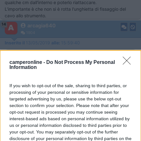
qualche cm dall'interno e poterlo riattaccare.
L'importante è che non si è rotta l'unghietta di fissaggio del
cavo allo strumento.
14
arcagia640
1904
Inserito il
13/05/2019
alle:
15:59:40
In risposta al messaggio di
Ivan1971
del
13/05/2019
alle
15:55:43
camperonline -
Do Not Process My Personal
Buongiorno, se parliamo del Ducato 230, ti posso dire che nel vano
Information
motore il cavo è fissato in due o tre punti dalle clip fermacavo. È stato
sufficiente liberarlo per guadagnare qualche cm dall'interno e poterlo
riattaccare. L'importante è che non si è rotta l'unghietta di fissaggio del
If you wish to opt-out of the sale, sharing to third parties, or
cavo allo strumento.
processing of your personal or sensitive information for
targeted advertising by us, please use the below opt-out
Grazie provo a tirarlo un po su,ma se si fosse rotta la boccole di
section to confirm your selection. Please note that after your
plastica bianca non è possibile ripararla non so con nastro
opt-out request is processed you may continue seeing
telato americano ad esempio? .grazie ancora .
interest-based ads based on personal information utilized by
.................................... i telai sono come i prosciutti buoni se stagionati....dal
us or personal information disclosed to third parties prior to
vangelo secondo Luca....(CADALORA)
your opt-out. You may separately opt-out of the further
disclosure of your personal information by third parties on the
11