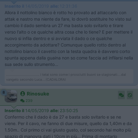
Inserito il
14/05/2019
alle:
12:31:36
Allora il nottolino bianco è rotto ho provato ad attaccarlo con
attak e nastro ma niente da fare, lo dovrò sostituire ho visto sul
cambio il dado sembra un 27 ma basta solo svitarlo e tirare
verso l'alto o ce qualche altra cosa che lo tiene? E per mettere il
nuovo si infila dentro e si avviata il dado o ce qualche
accorgimento da adottare? Comunque quello rotto dentro al
nottolino bianco il cavetto con la testa quadra è davvero corto
spunta appena dalla guaina non so come faccia ad infilarsi nella
sua sede sullo strumento...
.................................... i telai sono come i prosciutti buoni se stagionati....dal
vangelo secondo Luca....(CADALORA)
8
Rinosuke
239
Inserito il
14/05/2019
alle:
23:50:25
Confermo che il dado è da 27 e basta solo svitarlo e se ne
viene. Per il cavo, ne fanno di due misure, quello da 1,40m e da
1.50m.. Col primo ci vai giusto gusto, col secondo hai molto più
spazio di manovra dati i 10cm in più... Prima di montarlo