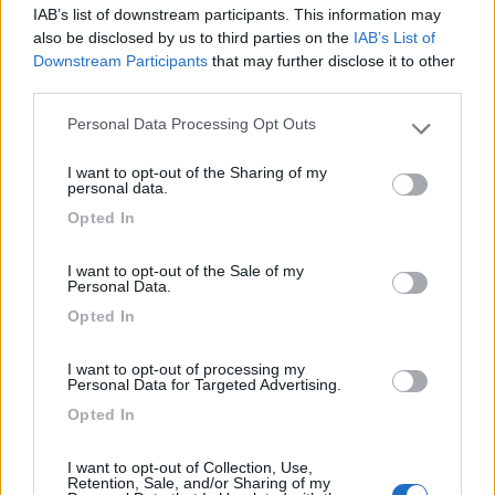
Ivan1971
IAB’s list of downstream participants. This information may
1113
also be disclosed by us to third parties on the
IAB’s List of
Downstream Participants
that may further disclose it to other
Inserito il
13/05/2019
alle:
16:10:16
third parties.
In risposta al messaggio di
arcagia640
del
13/05/2019
alle
15:59:40
Personal Data Processing Opt Outs
Please note that this website/app uses one or more Google
Grazie provo a tirarlo un po su,ma se si fosse rotta la boccole di plastica
services and may gather and store information including but
bianca non è possibile ripararla non so con nastro telato americano ad
I want to opt-out of the Sharing of my
not limited to your visit or usage behaviour. You may click to
esempio? .grazie ancora .
personal data.
grant or deny consent to Google and its third-party tags to
Opted In
Non so che dirti, svolge solo la funzione di non farlo sfilare,
use your data for below specified purposes in below Google
forse se lo inserisci allo strumento e spingi lo strumento nella
consent section.
sua sede senza tirare il cavo magari non esce.
I want to opt-out of the Sale of my
Personal Data.
Ma si è rotta?
Opted In
14
arcagia640
1904
I want to opt-out of processing my
Personal Data for Targeted Advertising.
Inserito il
13/05/2019
alle:
17:23:36
Opted In
In risposta al messaggio di
Ivan1971
del
13/05/2019
alle
16:10:16
I want to opt-out of Collection, Use,
Non so che dirti, svolge solo la funzione di non farlo sfilare, forse se lo
Retention, Sale, and/or Sharing of my
inserisci allo strumento e spingi lo strumento nella sua sede senza tirare il