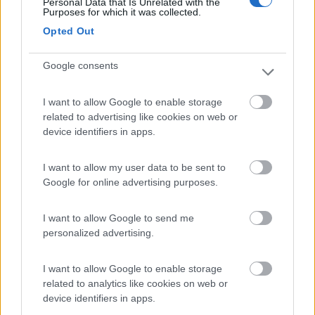
Personal Data that Is Unrelated with the
cavo magari non esce. Ma si è rotta?
Purposes for which it was collected.
Opted Out
Non saprei se è rotta o solo staccata domani guardo meglio, al
limite provo a ripararlo.
Google consents
.................................... i telai sono come i prosciutti buoni se stagionati....dal
vangelo secondo Luca....(CADALORA)
I want to allow Google to enable storage
related to advertising like cookies on web or
device identifiers in apps.
I want to allow my user data to be sent to
Google for online advertising purposes.
I want to allow Google to send me
personalized advertising.
I want to allow Google to enable storage
related to analytics like cookies on web or
8
Rinosuke
device identifiers in apps.
239