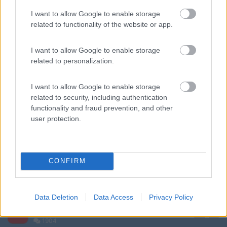
Inserito il
14/05/2019
alle:
05:02:36
I want to allow Google to enable storage
Se è rimasta della plastica bianca attaccata dietro il tachimetro
related to functionality of the website or app.
vuol dire che l'aggancio del cavo si è spaccato. Ti conviene
sostituirlo dato anche il basso costo e la semplicità
I want to allow Google to enable storage
dell'operazione. Basta svitare il dato da 27 posto all'estremità
related to personalization.
del cavo e avvitato sul cambio, svincolare le 2 clip di plastica
fermacavo e tirare. Per il montaggio, fare l'operazione inversa
I want to allow Google to enable storage
alexia76
related to security, including authentication
-
functionality and fraud prevention, and other
user protection.
Inserito il
14/05/2019
alle:
09:22:41
Si se lo sviti dal cambio il contakm viene verso di te e poi lo
stacchi completamente e ti rimane il cavo con la serpentina e
cosi' puoi operare bene e capire come e' fatto. Non penso che
solo tirando il contakm si sia rotto il nottolino bianco, e' ad
CONFIRM
incastro se ricordo bene. Stacca sul cambio e togli di mezzo il
contakm e vedi bene come e' fatto. Funziona come una levetta
a ritenzione per staccarlo e riattaccarlo.
Data Deletion
Data Access
Privacy Policy
14
arcagia640
1904