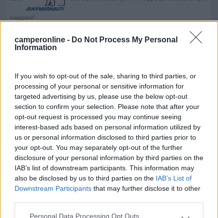
viaggiare"
Verdone55
camperonline -
Do Not Process My Personal
Information
641
Inserito il
07/10/2022
alle:
14:59:14
In genere nei motori moderni è un disastro dato che le valvole
If you wish to opt-out of the sale, sharing to third parties, or
non più sincronizzate con il movimento dei pistoni vanno in
processing of your personal or sensitive information for
contatto con risultati disastrosi.
targeted advertising by us, please use the below opt-out
Meglio prevenire.
section to confirm your selection. Please note that after your
opt-out request is processed you may continue seeing
16
impiegatodel...
interest-based ads based on personal information utilized by
30973
us or personal information disclosed to third parties prior to
Inserito il
07/10/2022
alle:
15:05:33
your opt-out. You may separately opt-out of the further
disclosure of your personal information by third parties on the
In risposta al messaggio di
Renzo Lazzarini
del
07/10/2022
alle
IAB’s list of downstream participants. This information may
14:38:46
also be disclosed by us to third parties on the
IAB’s List of
Downstream Participants
that may further disclose it to other
Buon giorno essendo completamente incompetente in materia se si
rompe la cinghia di distribuzione di un camper 2500 td anno 1997 basta
third parties.
cambiare la cinghia o il motore ha subito danni tali da dover cambiare il
motore?? Ringrazio in anticipo tutti coloro che mi possano dare una
Personal Data Processing Opt Outs