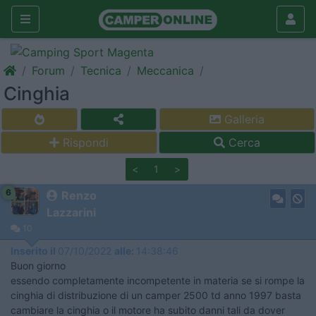
Forum
Tecnica
Meccanica
Cinghia
Galleria
Rispondi
Cerca
<
1
>
6
Renzo
Lazzarini
10
Inserito il
07/10/2022
alle:
14:38:46
Buon giorno
essendo completamente incompetente in materia se si rompe la
cinghia di distribuzione di un camper 2500 td anno 1997 basta
cambiare la cinghia o il motore ha subito danni tali da dover