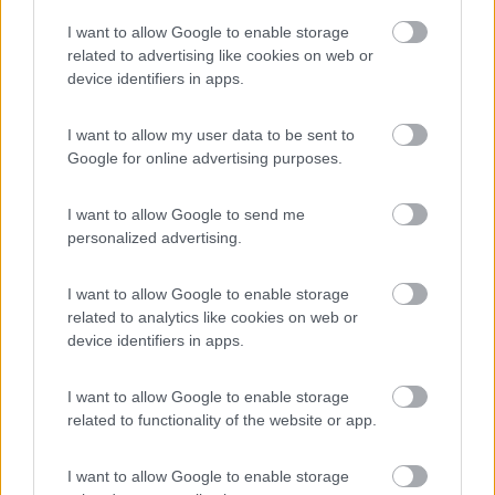
I want to allow Google to enable storage
related to advertising like cookies on web or
device identifiers in apps.
I want to allow my user data to be sent to
Google for online advertising purposes.
11
ledzep
I want to allow Google to send me
3722
personalized advertising.
Inserito il
07/10/2022
alle:
19:14:47
se si rompe in marcia spendi come minimo 2000 euro. Se hai
I want to allow Google to enable storage
fortuna
related to analytics like cookies on web or
Se è vecchia cambiala.
device identifiers in apps.
22
luigi64
2189
I want to allow Google to enable storage
related to functionality of the website or app.
Inserito il
07/10/2022
alle:
21:26:22
Se si rompe la cinghia di distribuzione fai un danno che te lo
ricordi fin che campi. Intanto è molto probabile (direi certo) che
I want to allow Google to enable storage