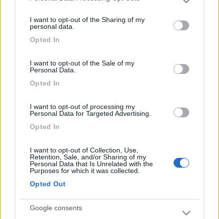
Please note that this website/app uses one or more Google
risposta
services and may gather and store information including but
I want to opt-out of the Sharing of my
not limited to your visit or usage behaviour. You may click to
dover cambiare motore no, se va bene pieghi qualche valvola e
personal data.
grant or deny consent to Google and its third-party tags to
sfondi qualche bicchierino, se va male spacchi anche albero a
Opted In
use your data for below specified purposes in below Google
camme e supporti tanto da dover cambiare testata
consent section.
Silvio
I want to opt-out of the Sale of my
Personal Data.
18
franco49tn
Opted In
10466
Inserito il
07/10/2022
alle:
18:55:36
I want to opt-out of processing my
Personal Data for Targeted Advertising.
Forse leggendo questo sotto , potrai farti idea di
che cosa possa succedere in quel caso.
Opted In
https://baiadellaconoscenza.com...
I want to opt-out of Collection, Use,
Retention, Sale, and/or Sharing of my
Personal Data that Is Unrelated with the
Franco
Purposes for which it was collected.
Opted Out
Google consents