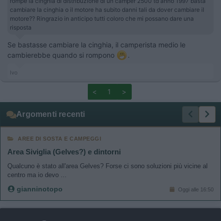
rompe la cinghia di distribuzione di un camper 2500 td anno 1997 basta
cambiare la cinghia o il motore ha subito danni tali da dover cambiare il
motore?? Ringrazio in anticipo tutti coloro che mi possano dare una
risposta
Se bastasse cambiare la cinghia, il camperista medio le
cambierebbe quando si rompono
.
Ivo
<
1
>
Argomenti recenti
AREE DI SOSTA E CAMPEGGI
Area Siviglia (Gelves?) e dintorni
Qualcuno è stato all'area Gelves? Forse ci sono soluzioni più vicine al
centro ma io devo ...
gianninotopo
Oggi alle 16:50