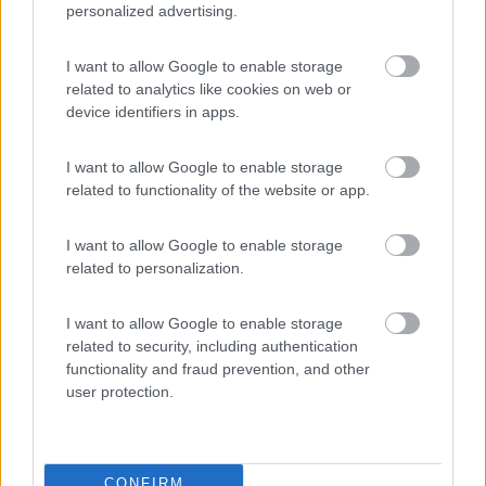
personalized advertising.
cosa qui
I want to allow Google to enable storage
related to analytics like cookies on web or
Ah... Mi ero sbagliato, tra MIN E MAX c'è 1.5kg...non 2 o 3 kg
device identifiers in apps.
I want to allow Google to enable storage
In un mondo dove il male è di casa e ha vinto sempre, Dove regna il capitale,
oggi più spietatamente, Riusciranno questo brocco e questo inutile scudiero Al
related to functionality of the website or app.
Potere dare scacco e salvare il mondo intero?
I want to allow Google to enable storage
21
fabiogb
related to personalization.
239
Inserito il
08/10/2019
alle:
20:11:35
I want to allow Google to enable storage
related to security, including authentication
In risposta al messaggio di
Hunter85
del
08/10/2019
alle
19:49:53
functionality and fraud prevention, and other
user protection.
Ciao... É quindi possibile che quel 19td consumi più olio dei miei 2.5
aspirato e 2.5td? Certo se fosse così é una marea di più!! Ripeto il mio 2.5
aspirato con motore rifatto consuma un etto in 2.500 km... Mentre
...
CONFIRM