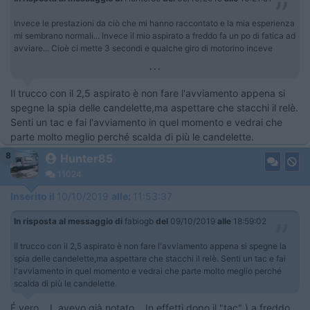
Invece le prestazioni da ciò che mi hanno raccontato e la mia esperienza
mi sembrano normali... Invece il mio aspirato a freddo fa un po di fatica ad
avviare... Cioè ci mette 3 secondi e qualche giro di motorino inceve
...
Il trucco con il 2,5 aspirato è non fare l'avviamento appena si
spegne la spia delle candelette,ma aspettare che stacchi il relè.
Senti un tac e fai l'avviamento in quel momento e vedrai che
parte molto meglio perché scalda di più le candelette.
8
Hunter85
11024
Inserito il
10/10/2019
alle:
11:53:37
In risposta al messaggio di
fabiogb
del
09/10/2019
alle
18:59:02
Il trucco con il 2,5 aspirato è non fare l'avviamento appena si spegne la
spia delle candelette,ma aspettare che stacchi il relè. Senti un tac e fai
l'avviamento in quel momento e vedrai che parte molto meglio perché
scalda di più le candelette.
É vero... L avevo già notato... In effetti dopo il "tac" ) a freddo