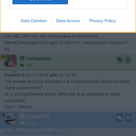
Se come dici hanno fatto tutta la strada a tavoletta con mezzi
di quasi trent'anni e con quel chilometraggio sono dei ******i (
come guidatori) e in ogni caso la differenza tra minimo e
Data Deletion
Data Access
Privacy Policy
massimo non è certo di 2/3 chili, ma poco più di un chilo e con
quella guida il consumo ci sta.Ho avuto anch'io il 2,5 aspirato e
con 180.000 km. non consumava praticamente
niente,Cambiago l'olio ogni 15.000 km. raboccando massimo 1
kg.
21
vadopiano
1891
Inserito il
08/10/2019
alle:
20:18:18
"Se avesse le fasce distrutte e la compressione fiacca avrebbe
meno prestazioni?"
Si, e probabilmente anche difficoltà di avviamento in certe
condizioni.
Ciao - Vittorio
8
Hunter85
11024
Inserito il
09/10/2019
alle:
10:17:11