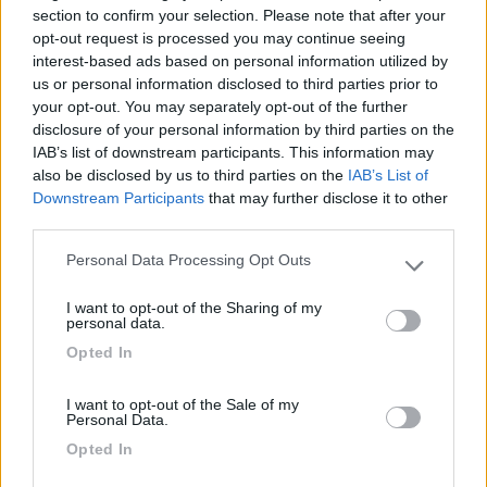
section to confirm your selection. Please note that after your
Riguardo al tipo di olio concordo... Io sul mio 2.5 aspirato metto
opt-out request is processed you may continue seeing
il 15w40 o 10w40 semisintetico come da libretto e consuma
interest-based ads based on personal information utilized by
pochissimo olio, ma una volta misi un 15w40 100% minerale
us or personal information disclosed to third parties prior to
super economico e ne mangiava il doppio...
your opt-out. You may separately opt-out of the further
disclosure of your personal information by third parties on the
In un mondo dove il male è di casa e ha vinto sempre, Dove regna il capitale,
IAB’s list of downstream participants. This information may
oggi più spietatamente, Riusciranno questo brocco e questo inutile scudiero Al
Potere dare scacco e salvare il mondo intero?
also be disclosed by us to third parties on the
IAB’s List of
Downstream Participants
that may further disclose it to other
8
third parties.
Hunter85
11024
Personal Data Processing Opt Outs
Please note that this website/app uses one or more Google
Inserito il
08/10/2019
alle:
20:06:52
services and may gather and store information including but
I want to opt-out of the Sharing of my
not limited to your visit or usage behaviour. You may click to
In risposta al messaggio di
Paolol
del
08/10/2019
alle
18:06:19
personal data.
grant or deny consent to Google and its third-party tags to
Opted In
use your data for below specified purposes in below Google
Se hanno fatto 2500km a manetta ci può anche stare,il mio si beve un
litrino circa fra un tagliando e l'altro.Altra cosa è la gradazione dell'olio:se
consent section.
hanno fatto gli splendidi ed hanno messo invece di un 15W40(ad
I want to opt-out of the Sale of my
Personal Data.
esempio)un
...
Opted In