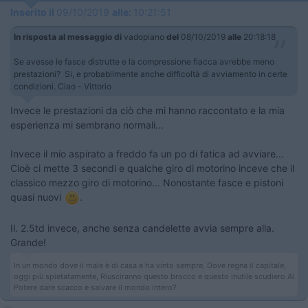
Inserito il
09/10/2019
alle:
10:21:51
In risposta al messaggio di
vadopiano
del
08/10/2019
alle
20:18:18
Se avesse le fasce distrutte e la compressione fiacca avrebbe meno
prestazioni? Si, e probabilmente anche difficoltà di avviamento in certe
condizioni. Ciao - Vittorio
Invece le prestazioni da ciò che mi hanno raccontato e la mia
esperienza mi sembrano normali...
Invece il mio aspirato a freddo fa un po di fatica ad avviare...
Cioè ci mette 3 secondi e qualche giro di motorino inceve che il
classico mezzo giro di motorino... Nonostante fasce e pistoni
quasi nuovi
​​​​​​.
Il. 2.5td invece, anche senza candelette avvia sempre alla.
Grande!
In un mondo dove il male è di casa e ha vinto sempre, Dove regna il capitale,
oggi più spietatamente, Riusciranno questo brocco e questo inutile scudiero Al
Potere dare scacco e salvare il mondo intero?