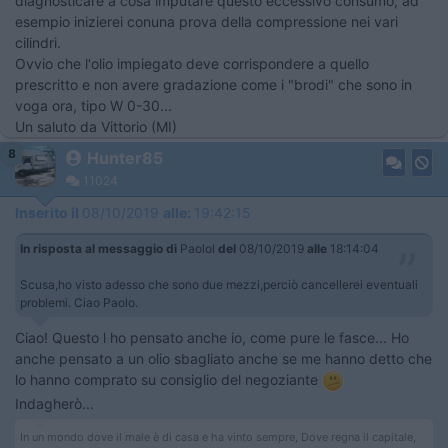
diagnosticare a cosa imputare questo eccessivo consumo; ad
esempio inizierei conuna prova della compressione nei vari
cilindri.
Ovvio che l'olio impiegato deve corrispondere a quello
prescritto e non avere gradazione come i "brodi" che sono in
voga ora, tipo W 0-30...
Un saluto da Vittorio (MI)
8
Hunter85
11024
Inserito il
08/10/2019
alle:
19:42:15
In risposta al messaggio di
Paolol
del
08/10/2019
alle
18:14:04
Scusa,ho visto adesso che sono due mezzi,perciò cancellerei eventuali
problemi. Ciao Paolo.
Ciao! Questo l ho pensato anche io, come pure le fasce... Ho
anche pensato a un olio sbagliato anche se me hanno detto che
lo hanno comprato su consiglio del negoziante
Indagherò...
In un mondo dove il male è di casa e ha vinto sempre, Dove regna il capitale,