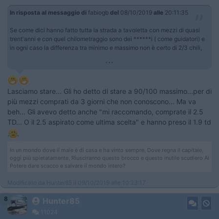
In risposta al messaggio di
fabiogb
del
08/10/2019
alle
20:11:35
Se come dici hanno fatto tutta la strada a tavoletta con mezzi di quasi
trent'anni e con quel chilometraggio sono dei ******i ( come guidatori) e
in ogni caso la differenza tra minimo e massimo non è certo di 2/3 chili,
...
Lasciamo stare... Gli ho detto di stare a 90/100 massimo...per di
più mezzi comprati da 3 giorni che non conoscono... Ma va
beh... Gli avevo detto anche "mi raccomando, comprate il 2.5
TD... O il 2.5 aspirato come ultima scelta" e hanno preso il 1.9 td
In un mondo dove il male è di casa e ha vinto sempre, Dove regna il capitale,
oggi più spietatamente, Riusciranno questo brocco e questo inutile scudiero Al
Potere dare scacco e salvare il mondo intero?
Modificato da Hunter85 il 09/10/2019 alle 10:23:17
8
Hunter85
11024