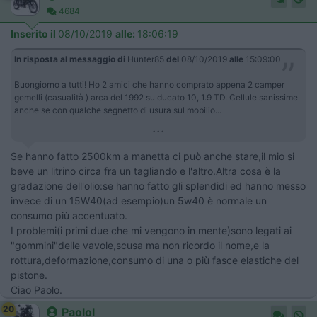
4684
Inserito il
08/10/2019
alle:
18:06:19
In risposta al messaggio di
Hunter85
del
08/10/2019
alle
15:09:00
Buongiorno a tutti! Ho 2 amici che hanno comprato appena 2 camper
gemelli (casualità ​​​​​​) arca del 1992 su ducato 10, 1.9 TD. Cellule sanissime
anche se con qualche segnetto di usura sul mobilio...
...
Se hanno fatto 2500km a manetta ci può anche stare,il mio si
beve un litrino circa fra un tagliando e l'altro.Altra cosa è la
gradazione dell'olio:se hanno fatto gli splendidi ed hanno messo
invece di un 15W40(ad esempio)un 5w40 è normale un
consumo più accentuato.
I problemi(i primi due che mi vengono in mente)sono legati ai
"gommini"delle vavole,scusa ma non ricordo il nome,e la
rottura,deformazione,consumo di una o più fasce elastiche del
pistone.
Ciao Paolo.
20
Paolol