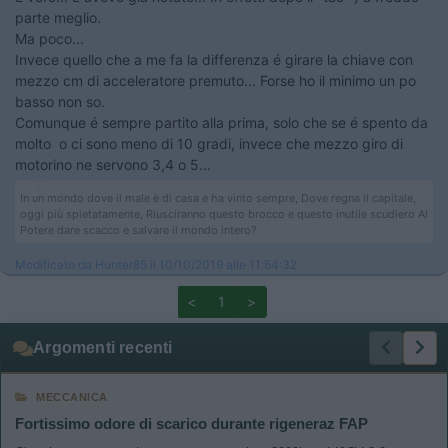
parte meglio.
Ma poco...
Invece quello che a me fa la differenza é girare la chiave con
mezzo cm di acceleratore premuto... Forse ho il minimo un po
basso non so.
Comunque é sempre partito alla prima, solo che se é spento da
molto o ci sono meno di 10 gradi, invece che mezzo giro di
motorino ne servono 3,4 o 5...
In un mondo dove il male è di casa e ha vinto sempre, Dove regna il capitale,
oggi più spietatamente, Riusciranno questo brocco e questo inutile scudiero Al
Potere dare scacco e salvare il mondo intero?
Modificato da Hunter85 il 10/10/2019 alle 11:54:32
<
1
>
Argomenti recenti
MECCANICA
Fortissimo odore di scarico durante rigeneraz FAP