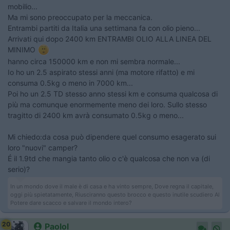
mobilio...
Ma mi sono preoccupato per la meccanica.
Entrambi partiti da Italia una settimana fa con olio pieno...
Arrivati qui dopo 2400 km ENTRAMBI OLIO ALLA LINEA DEL
MINIMO
hanno circa 150000 km e non mi sembra normale...
Io ho un 2.5 aspirato stessi anni (ma motore rifatto) e mi
consuma 0.5kg o meno in 7000 km...
Poi ho un 2.5 TD stesso anno stessi km e consuma qualcosa di
più ma comunque enormemente meno dei loro. Sullo stesso
tragitto di 2400 km avrà consumato 0.5kg o meno...
Mi chiedo:da cosa può dipendere quel consumo esagerato sui
loro "nuovi" camper?
É il 1.9td che mangia tanto olio o c'è qualcosa che non va (di
serio)?
In un mondo dove il male è di casa e ha vinto sempre, Dove regna il capitale,
oggi più spietatamente, Riusciranno questo brocco e questo inutile scudiero Al
Potere dare scacco e salvare il mondo intero?
20
Paolol