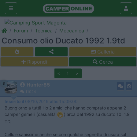
Forum
Tecnica
Meccanica
Consumo olio Ducato 1992 1.9td
Galleria
Rispondi
Cerca
<
1
>
8
Hunter85
11024
Inserito il
08/10/2019
alle:
15:09:00
Buongiorno a tutti! Ho 2 amici che hanno comprato appena 2
camper gemelli (casualità
​​​​​​) arca del 1992 su ducato 10, 1.9
TD.
Cellule sanissime anche se con qualche segnetto di usura sul