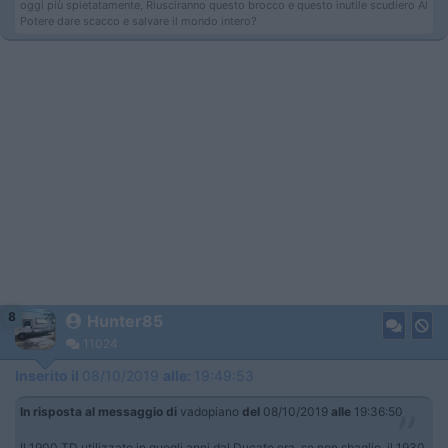
oggi più spietatamente, Riusciranno questo brocco e questo inutile scudiero Al
Potere dare scacco e salvare il mondo intero?
8
Hunter85
11024
Inserito il
08/10/2019
alle:
19:49:53
In risposta al messaggio di
vadopiano
del
08/10/2019
alle
19:36:50
Il 1900 TD utilizzato in quegli anni dal Ducato era, se non sbaglio, il 1930