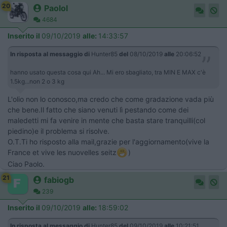
20
Paolol
4684
Inserito il
09/10/2019
alle:
14:33:57
In risposta al messaggio di
Hunter85
del
08/10/2019
alle
20:06:52
hanno usato questa cosa qui Ah... Mi ero sbagliato, tra MIN E MAX c'è
1.5kg...non 2 o 3 kg
L'olio non lo conosco,ma credo che come gradazione vada più
che bene.Il fatto che siano venuti lì pestando come dei
maledetti mi fa venire in mente che basta stare tranquilli(col
piedino)e il problema si risolve.
O.T.Ti ho risposto alla mail,grazie per l'aggiornamento(vive la
France et vive les nuovelles seitz
)
Ciao Paolo.
21
fabiogb
239
Inserito il
09/10/2019
alle:
18:59:02
In risposta al messaggio di
Hunter85
del
09/10/2019
alle
10:21:51