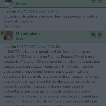
4684
Inserito il
08/10/2019
alle:
18:14:04
Scusa,ho visto adesso che sono due mezzi,perciò cancellerei
eventuali problemi.
Ciao Paolo.
21
vadopiano
1891
Inserito il
08/10/2019
alle:
19:36:50
Il 1900 TD utilizzato in quegli anni dal Ducato era, se non
sbaglio, il 1930 cc di origine Fiat (es. Regata/ Ritmo) e non il
successivo Peugeot. Ottanta cavallini ben allegri che però mal
sopportavano un utilizzo frequente al limite delle massime
prestazioni che potevano fornire, soprattutto in salita e
autostrada. Da qui qualche problema di surriscaldamento (es:
bruciatura guarnizione testata) ed elevato consumo olio. Le
cause di quest'ultimo possono essere varie: usura di
pistoni/fasce elastiche, usura boccole turbina e/o relativi
elementi di tenuta, usura paraoli steli valvole, se presenti (non
ricordo...). Penso che qualche prova possa essere fatta per