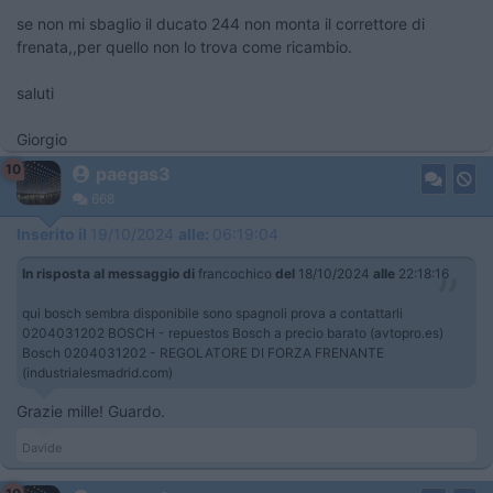
se non mi sbaglio il ducato 244 non monta il correttore di
frenata,,per quello non lo trova come ricambio.
saluti
Giorgio
10
paegas3
668
Inserito il
19/10/2024
alle:
06:19:04
In risposta al messaggio di
francochico
del
18/10/2024
alle
22:18:16
qui bosch sembra disponibile sono spagnoli prova a contattarli
0204031202 BOSCH - repuestos Bosch a precio barato (avtopro.es)
Bosch 0204031202 - REGOLATORE DI FORZA FRENANTE
(industrialesmadrid.com)
Grazie mille! Guardo.
Davide