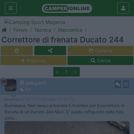
Forum
Tecnica
Meccanica
Correttore di frenata Ducato 244
Galleria
Rispondi
Cerca
<
1
>
10
paegas3
668
Inserito il
18/10/2024
alle:
21:37:12
Buonasera. Non riesco a trovare il ricambio per il correttore di
frenata di un Ducato 244 Maxi. E' quello raffigurato nella foto
sotto.: