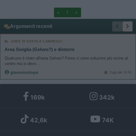
<
1
>
Argomenti recenti
AREE DI SOSTA E CAMPEGGI
Area Siviglia (Gelves?) e dintorni
Qualcuno è stato all'area Gelves? Forse ci sono soluzioni più vicine al
centro ma io devo ...
gianninotopo
Oggi alle 16:50
169k
342k
42,6k
74K