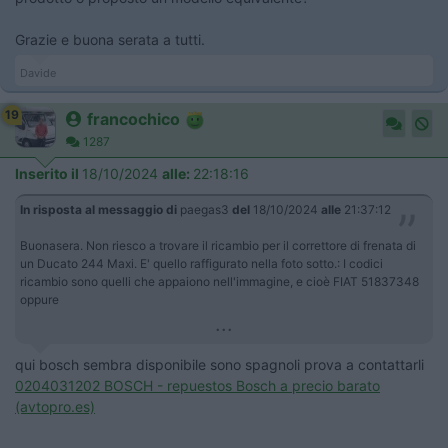
Grazie e buona serata a tutti.
Davide
19
francochico
1287
Inserito il
18/10/2024
alle:
22:18:16
In risposta al messaggio di
paegas3
del
18/10/2024
alle
21:37:12
Buonasera. Non riesco a trovare il ricambio per il correttore di frenata di
un Ducato 244 Maxi. E' quello raffigurato nella foto sotto.: I codici
ricambio sono quelli che appaiono nell'immagine, e cioè FIAT 51837348
oppure
...
qui bosch sembra disponibile sono spagnoli prova a contattarli
0204031202 BOSCH - repuestos Bosch a precio barato
(avtopro.es)