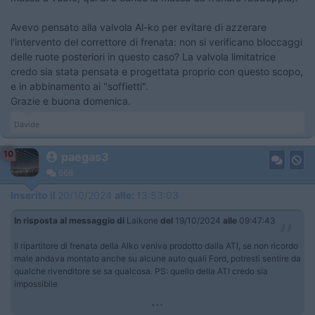
Avevo pensato alla valvola Al-ko per evitare di azzerare
l'intervento del correttore di frenata: non si verificano bloccaggi
delle ruote posteriori in questo caso? La valvola limitatrice
credo sia stata pensata e progettata proprio con questo scopo,
e in abbinamento ai "soffietti".
Grazie e buona domenica.
Davide
10
paegas3
668
Inserito il
20/10/2024
alle:
13:53:03
In risposta al messaggio di
Laikone
del
19/10/2024
alle
09:47:43
Il ripartitore di frenata della Alko veniva prodotto dalla ATI, se non ricordo
male andava montato anche su alcune auto quali Ford, potresti sentire da
qualche rivenditore se sa qualcosa. PS: quello della ATI credo sia
impossibile
...