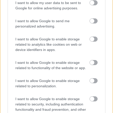
I want to allow my user data to be sent to
in un mezzo caricato la limite, e anche sopra il limite di portata, il
Google for online advertising purposes.
correttore di frenata non serve, se cè è completamente aperto, in ditta,
ricordo, sui furgoni veniva tolto, siccome erano sempre stra carichi, per
aiutare maggiormente i freni anteriori
I want to allow Google to send me
personalized advertising.
Concordo, su un camper che è già carico anche a vuoto, non
serve e anzi senza o escluso va anche meglio evitando il
surriscaldamento degli anteriori.
I want to allow Google to enable storage
related to analytics like cookies on web or
____________________________________
device identifiers in apps.
Tommaso IZ4DJI
I want to allow Google to enable storage
www.iz4dji.it
related to functionality of the website or app.
I want to allow Google to enable storage
related to personalization.
21
walter2
I want to allow Google to enable storage
related to security, including authentication
1054
functionality and fraud prevention, and other
Inserito il
20/10/2024
alle:
12:54:54