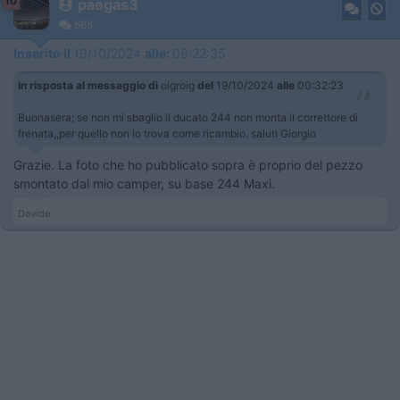
10
paegas3
668
Inserito il
19/10/2024
alle:
06:22:35
In risposta al messaggio di
oigroig
del
19/10/2024
alle
00:32:23
Buonasera; se non mi sbaglio il ducato 244 non monta il correttore di
frenata,,per quello non lo trova come ricambio. saluti Giorgio
Grazie. La foto che ho pubblicato sopra è proprio del pezzo
smontato dal mio camper, su base 244 Maxi.
Davide