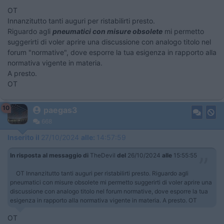
OT
Innanzitutto tanti auguri per ristabilirti presto.
Riguardo agli
pneumatici con misure obsolete
mi permetto
suggerirti di voler aprire una discussione con analogo titolo nel
forum "normative", dove esporre la tua esigenza in rapporto alla
normativa vigente in materia.
A presto.
OT
10
paegas3
668
Inserito il
27/10/2024
alle:
14:57:59
In risposta al messaggio di
TheDevil
del
26/10/2024
alle
15:55:55
OT Innanzitutto tanti auguri per ristabilirti presto. Riguardo agli
pneumatici con misure obsolete mi permetto suggerirti di voler aprire una
discussione con analogo titolo nel forum normative, dove esporre la tua
esigenza in rapporto alla normativa vigente in materia. A presto. OT
OT