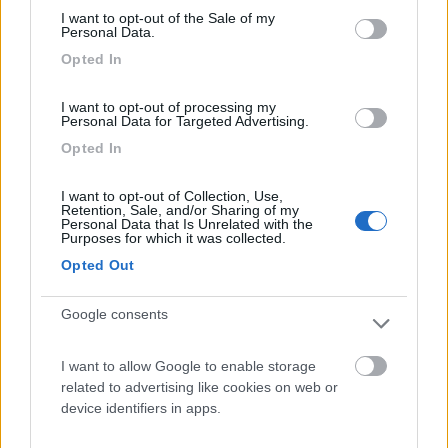
I want to opt-out of the Sale of my
Personal Data.
sarebbe questo:
Opted In
I want to opt-out of processing my
Personal Data for Targeted Advertising.
Opted In
I want to opt-out of Collection, Use,
Retention, Sale, and/or Sharing of my
Personal Data that Is Unrelated with the
Purposes for which it was collected.
Opted Out
L'iperlessia e l'analfabetismo funzionale sono una piaga sociale
Google consents
Modificato da Laikone il 19/10/2024 alle 09:53:46
19
IZ4DJI
I want to allow Google to enable storage
58914
related to advertising like cookies on web or
Inserito il
19/10/2024
alle:
23:20:40
device identifiers in apps.
In risposta al messaggio di
Hecktor2
del
19/10/2024
alle
07:42:17