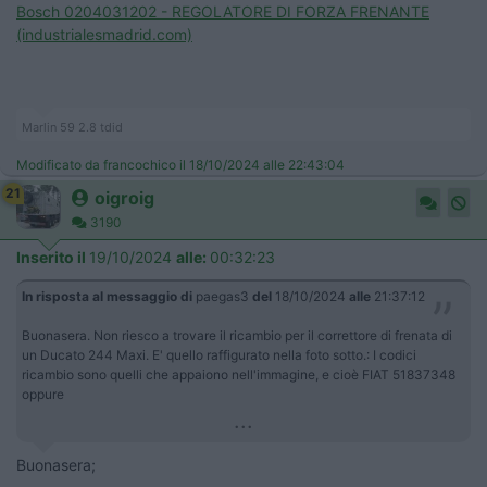
Bosch 0204031202 - REGOLATORE DI FORZA FRENANTE
(industrialesmadrid.com)
Marlin 59 2.8 tdid
Modificato da francochico il 18/10/2024 alle 22:43:04
21
oigroig
3190
Inserito il
19/10/2024
alle:
00:32:23
In risposta al messaggio di
paegas3
del
18/10/2024
alle
21:37:12
Buonasera. Non riesco a trovare il ricambio per il correttore di frenata di
un Ducato 244 Maxi. E' quello raffigurato nella foto sotto.: I codici
ricambio sono quelli che appaiono nell'immagine, e cioè FIAT 51837348
oppure
...
Buonasera;