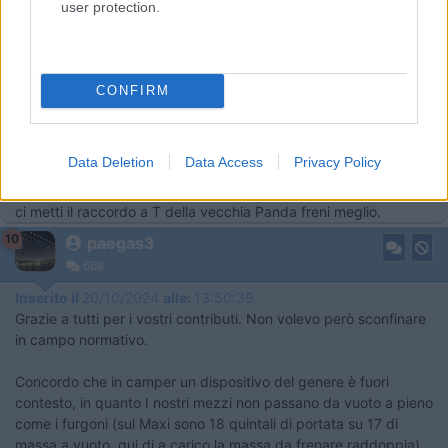
user protection.
In risposta al messaggio di
paegas3
del
18/10/2024
alle
21:37:12
Buonasera. Non riesco a trovare il ricambio per il correttore di frenata di
un Ducato 244 Maxi. E' quello raffigurato nella foto sotto.: I codici
CONFIRM
ricambio sono quelli che appaiono nell'immagine, e cioè FIAT 51837348
oppure
...
Data Deletion
Data Access
Privacy Policy
Sia ben chiaro che una modifica del genere è fuorilegge ma se
ci metti il raccordo a T della vecchia Panda freni meglio.
10
paegas3
668
Inserito il
20/10/2024
alle:
13:50:39
Grazie a tutti per i vostri contributi. Non volevo però sconfinare
in campo normativo.
Concordo che in camper un dispositivo del genere è fuori
contesto, in quanto I nostri mezzi non passano da vuoto a pieno
come i furgoni (sul Maxi sono 18 quintali di portata su 17 di
massa a vuoto, qui di a carico la massa da frenare raddoppia).