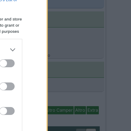
glio??? BUONI Kms
er and store
to grant or
ed purposes
glio??? BUONI Kms >
ologna gomme. Ciao Corrado
isabili
In camper per
Altro Camper
Altro
Extra