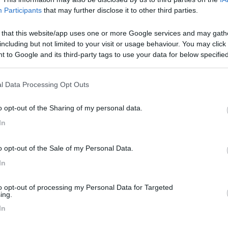
per quattro,quella di scorta è bellissima[:p], euroni 500/600 O sba
Participants
that may further disclose it to other third parties.
 that this website/app uses one or more Google services and may gath
including but not limited to your visit or usage behaviour. You may click 
 to Google and its third-party tags to use your data for below specifi
ogle consent section.
per quattro,quella di scorta è bellissima[:p], euroni 500/600 O sba
l Data Processing Opt Outs
/16 Michelin XC = 165€ l'uno montati equilibrati ecc. ecc. presso B
o opt-out of the Sharing of my personal data.
In
o opt-out of the Sale of my Personal Data.
A me hanno fatto 190€ cad grazie
In
<
1
>
to opt-out of processing my Personal Data for Targeted
Meccanica
Cellula
Accessori
Eventi
Leggi
Comportamenti
D
ing.
In
Attivi