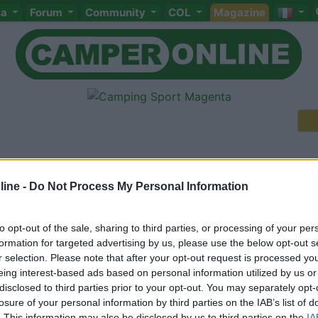
ta
Forum
Community
COL
Magazine
ine -
Do Not Process My Personal Information
Meccanica
Cellula
Accessori
Eventi
Leggi
Comportamenti
D
Attivi
to opt-out of the sale, sharing to third parties, or processing of your per
formation for targeted advertising by us, please use the below opt-out s
<
1
>
r selection. Please note that after your opt-out request is processed y
eing interest-based ads based on personal information utilized by us or
disclosed to third parties prior to your opt-out. You may separately opt-
losure of your personal information by third parties on the IAB’s list of
. This information may also be disclosed by us to third parties on the
IA