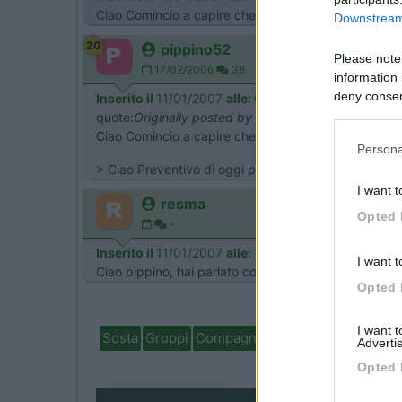
Ciao Comincio a capire che Michelin xc 215/75/R15 
Downstream 
20
pippino52
Please note
17/02/2006
38
information 
deny consent
Inserito il
11/01/2007
alle:
00:02:05
in below Go
quote:
Originally posted by unneofita
Ciao Comincio a capire che Michelin xc 215/75/R15 
Persona
> Ciao Preventivo di oggi pomeriggio[B)][B)]215/75
I want t
resma
Opted 
-
Inserito il
11/01/2007
alle:
15:15:41
I want t
Ciao pippino, hai parlato con Nello o con Antonio? 
Opted 
I want 
Sosta
Gruppi
Compagni
Italia
Estero
Marchi
Advertis
Opted 