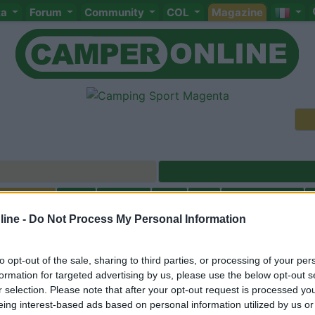
ta
Forum
Community
COL
Magazine
Meccanica
Cellula
Accessori
Eventi
Leggi
Comportamenti
D
ine -
Do Not Process My Personal Information
Attivi
<
1
>
to opt-out of the sale, sharing to third parties, or processing of your per
formation for targeted advertising by us, please use the below opt-out s
r selection. Please note that after your opt-out request is processed y
eing interest-based ads based on personal information utilized by us or