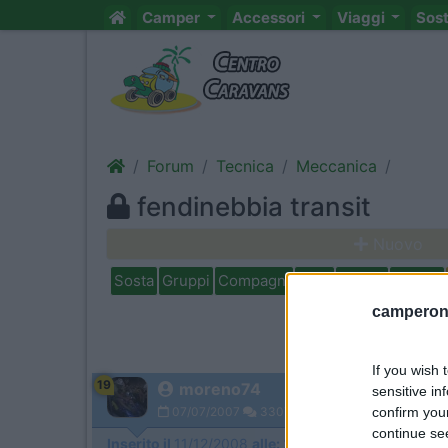
Camper
Accessori
Viaggi
Sos
Forum
Tecnica
Meccanica
fendinebbia transit
Nuovo
Sosta
Gruppi
Compagni
Italia
Estero
Marchi
camperonl
If you wish 
19
moreno74
sensitive in
confirm you
07/07/2007
3307
continue se
Inserito il
11/12/2008
alle:
23:48:21