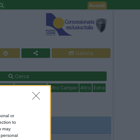
Accedi
Galleria
Cerca
isabili
In camper per
Altro Camper
Altro
Extra
sonal or
ection to
ou may
 personal