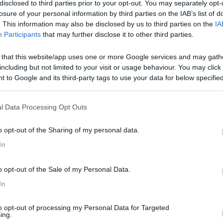
disclosed to third parties prior to your opt-out. You may separately opt-
mpianto originale, che cablaggi servono?
losure of your personal information by third parties on the IAB’s list of
. This information may also be disclosed by us to third parties on the
IA
Participants
that may further disclose it to other third parties.
 that this website/app uses one or more Google services and may gath
SAI QUANTO COSTANO I FARETTI ANTINEBBIA ? COMMERCIALI O OR
including but not limited to your visit or usage behaviour. You may click 
AGGIO PER I FARETTI , MA NON MI RISULTA , AL LIMITE NON SA
 to Google and its third-party tags to use your data for below specifi
 FARI DI POSIZIONE E UN INTERRUTTORE CHE IL SOLO INTERRUT
ogle consent section.
SOTTOSCOCCA SALUTI VINCENZO
l Data Processing Opt Outs
o opt-out of the Sharing of my personal data.
In
i fa. Devi prendere i fari, i due supporti, forare per bene i paraurti e
o opt-out of the Sale of my Personal Data.
In
to opt-out of processing my Personal Data for Targeted
ing.
a cadauno Interruttore 58,74 c/iva Totale 254,16