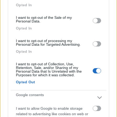
grant or deny consent to Google and its third-party tags to
Opted In
use your data for below specified purposes in below Google
In risposta al messaggio di
simons
del
24/05/2017
alle
12:52:05
consent section.
Allora dovresti fare un po' di ordine : il trivalente funziona o a 12v (spia
I want to opt-out of the Sale of my
Personal Data.
rossa accesa), o a 220v (spia verde accesa) , o a gas ,e in questo caso
non ci sono spie (mi sembra poi non sapendo il modello non vorrei
Opted In
sbagliare
...
I want to opt-out of processing my
Personal Data for Targeted Advertising.
Opted In
ciao grazie per avermi scritto :)
il frigo è più moderno, penso sia circa di 6 anni fa o meno non
I want to opt-out of Collection, Use,
so di preciso, fatto sta che solo con la 220 inserita la spia rossa
Retention, Sale, and/or Sharing of my
sparisce, come faccioa vedere se il bruciatore si accende?
Personal Data that Is Unrelated with the
Purposes for which it was collected.
Dupassi
Opted Out
17
simons
1197
Google consents
Inserito il
26/05/2017
alle:
23:01:20
Devi togliere la griglia sotto , sto parlando delle due esterne
I want to allow Google to enable storage
nella fondata del camper , e dopo dovestri vedere il bruciatore,
related to advertising like cookies on web or
rimuovi la protezione metallica e controlli se si accende senti la