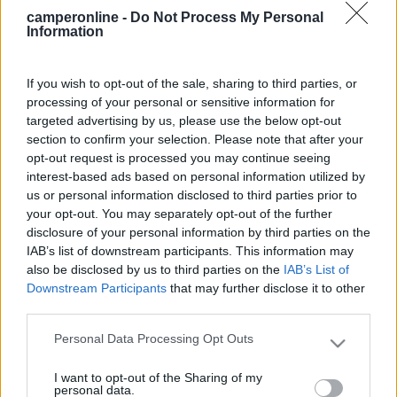
grazie
camperonline -
Do Not Process My Personal
saluti
Information
Dupassi
17
simons
If you wish to opt-out of the sale, sharing to third parties, or
1197
processing of your personal or sensitive information for
targeted advertising by us, please use the below opt-out
Inserito il
24/05/2017
alle:
12:52:05
section to confirm your selection. Please note that after your
Allora dovresti fare un po' di ordine : il trivalente funziona o a
opt-out request is processed you may continue seeing
12v (spia rossa accesa), o a 220v (spia verde accesa) , o a gas
interest-based ads based on personal information utilized by
,e in questo caso non ci sono spie (mi sembra poi non sapendo
us or personal information disclosed to third parties prior to
il modello non vorrei sbagliare me nel 98 credo sia cosi), per cui
your opt-out. You may separately opt-out of the further
se dici che hai la spia rossa accesa e non raffredda deduco che
disclosure of your personal information by third parties on the
stai parlando di marcia o motore in moto e frigo su 12v giusto
IAB’s list of downstream participants. This information may
? ( non ho capito il "rimane") , in questo caso devi controllare
also be disclosed by us to third parties on the
IAB’s List of
che quando lo inserisci si alimenti a 12v la resistenza, per il gas
Downstream Participants
that may further disclose it to other
controlla se effettivamente il bruciatore si accende regolare. Fai
third parties.
queste prove e poi ci aggiorniamo.
9
Personal Data Processing Opt Outs
DuPassi
Please note that this website/app uses one or more Google
26
services and may gather and store information including but
I want to opt-out of the Sharing of my
not limited to your visit or usage behaviour. You may click to
Inserito il
25/05/2017
alle:
10:43:14
personal data.