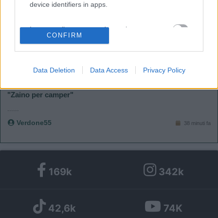
device identifiers in apps.
fiamma andare.nn ho capito il discorso della 220 cioè attacchi e
hai il verde? Se è così va bene, ma per il 12v?
I want to allow my user data to be sent to
<
1
>
CONFIRM
Google for online advertising purposes.
Argomenti recenti
I want to allow Google to send me
Data Deletion
Data Access
Privacy Policy
personalized advertising.
ACCESSORI
"Zaino per camper"
I want to allow Google to enable storage
......
related to analytics like cookies on web or
device identifiers in apps.
Verdone55
38 minuti fa
I want to allow Google to enable storage
related to functionality of the website or app.
169k
342k
I want to allow Google to enable storage
related to personalization.
42,6k
74K
I want to allow Google to enable storage