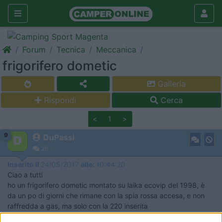
Forum
Tecnica
Meccanica
frigorifero dometic
Galleria
Rispondi
Cerca
<
1
>
9
DuPassi
26
Inserito il
24/05/2017
alle:
10:44:20
Ciao a tutti
ho un frigorifero dometic montato su laika ecovip del 1998, è
da un po di giorni che rimane con la spia rossa accesa, e non
raffredda a gas, ma solo con la 220 inserita
mi potete aiutare??