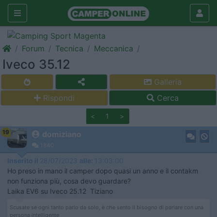
Forum
Tecnica
Meccanica
Iveco 35.12
Galleria
Rispondi
Cerca
<
1
>
19
domiziano
1840
Inserito il
28/07/2023
alle:
13:03:00
Ho preso in mano il camper dopo quasi un anno e il contakm
non funziona più, cosa devo guardare?
Laika EV6 su Iveco 25.12 Tiziano
Scusate se ogni tanto parlo da solo, è che sento il bisogno di parlare con una
persona intelligente