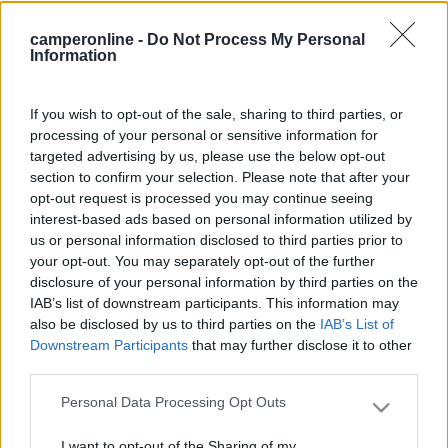
camperonline -
Do Not Process My Personal
Frank Blue
Information
1756
Inserito il
28/07/2023
alle:
18:16:53
If you wish to opt-out of the sale, sharing to third parties, or
In risposta al messaggio di
domiziano
del
28/07/2023
alle
13:03:00
processing of your personal or sensitive information for
targeted advertising by us, please use the below opt-out
Ho preso in mano il camper dopo quasi un anno e il contakm non
section to confirm your selection. Please note that after your
funziona più, cosa devo guardare? Laika EV6 su Iveco 25.12 Tiziano
opt-out request is processed you may continue seeing
Scusate se ogni tanto parlo da solo, è che sento il bisogno di parlare con
interest-based ads based on personal information utilized by
una persona intelligente
us or personal information disclosed to third parties prior to
devi guardare l'elenco telefonico per un officina iveco :D
your opt-out. You may separately opt-out of the further
Poi il portafogli mentre si svuota.
disclosure of your personal information by third parties on the
IAB’s list of downstream participants. This information may
Controlla il fusibile relativo, se è ok (90%) prendi un tester e
also be disclosed by us to third parties on the
IAB’s List of
leggi la tensione sul galleggiante sopra il serbatoio per vedere
Downstream Participants
that may further disclose it to other
se lui funziona (operazione scomoda perchè cambiare il livello
third parties.
non è banale ma facendo piu letture nel tempo si capisce) se è
Personal Data Processing Opt Outs
ok anche lui vai dietro all indicatore e vedi se arriva il segnale,
Please note that this website/app uses one or more Google
se arriva è rotto l'indicatore. Un manuale di officina ti sarebbe
services and may gather and store information including but
utile perchè potresti trovare i cavi del galleggiante in un posto
I want to opt-out of the Sharing of my