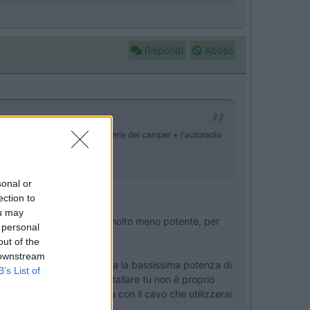
Rispondi
Abuso
usa è duplice: l'antifurto di serie del camper + l'autoradio
sonal or
ection to
ou may
 potenza del CB, il mio è molto meno potente, per
 personal
out of the
 downstream
senza la tua presenza data la bassissima potenza di
B’s List of
ersione che vorresti installare tu non è proprio
 nemmeno alcun problema con il cavo che utilizzerai