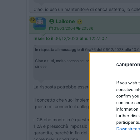
Ciao, io uso un mantenitore di carica esterno, lo coll
22
Laikone
31/03/2004
20536
Inserito il
06/12/2023
alle:
12:27:02
In risposta al messaggio di
Gra76
del
06/12/2023
alle
10:0
Ciao a tutti, molto spesso se lascio il camper rimessato per pi
camperonl
cinese
If you wish 
La risposta potrebbe essere sì, ma personalmente ev
sensitive in
confirm you
Il concetto che vuoi implementare è lo stesso che ho
continue se
questo mi concedo il collegamento alla 230V MA 
information 
further disc
il CB che monto io è questo, costa molto meno di 10
participants
1,2A è pressochè impossibile che possa accadere qua
Downstream 
garantita, perchè in fin dei conti 10A non sono poc
come predisposizione.