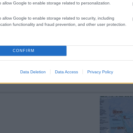
o allow Google to enable storage related to personalization.
o allow Google to enable storage related to security, including
cation functionality and fraud prevention, and other user protection.
9:27
 credo di poter andare tranquillo. Eventualmente potrei collegarlo solo qualche GG 
CONFIRM
re tu non lo avessi già
Data Deletion
Data Access
Privacy Policy