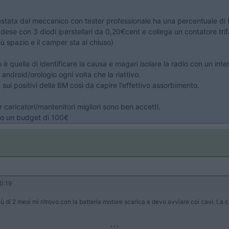
testata dal meccanico con tester professionale ha una percentuale d
nadese con 3 diodi iperstellari da 0,20€cent e collega un contatore tr
ù spazio e il camper sta al chiuso)
 quella di identificare la causa e magari isolare la radio con un in
 android/orologio ogni volta che la riattivo.
i positivi della BM così da capire l'effettivo assorbimento.
caricatori/mantenitori migliori sono ben accetti.
ngo un budget di 100€
0:19
ù di 2 mesi mi ritrovo con la batteria motore scarica e devo avviare coi cavi. La ca
...