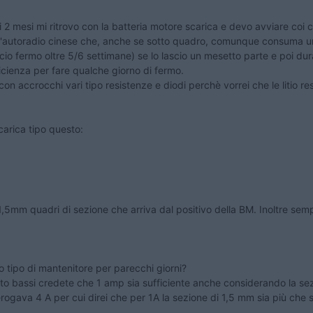
 2 mesi mi ritrovo con la batteria motore scarica e devo avviare coi c
 + l'autoradio cinese che, anche se sotto quadro, comunque consuma 
ascio fermo oltre 5/6 settimane) se lo lascio un mesetto parte e poi 
ficienza per fare qualche giorno di fermo.
con accrocchi vari tipo resistenze e diodi perchè vorrei che le litio r
carica tipo questo:
,5mm quadri di sezione che arriva dal positivo della BM. Inoltre sempr
 tipo di mantenitore per parecchi giorni?
to bassi credete che 1 amp sia sufficiente anche considerando la sez
rogava 4 A per cui direi che per 1A la sezione di 1,5 mm sia più che s