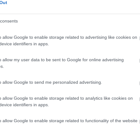
Out
consents
o allow Google to enable storage related to advertising like cookies on
evice identifiers in apps.
o allow my user data to be sent to Google for online advertising
s.
to allow Google to send me personalized advertising.
:27:02
o allow Google to enable storage related to analytics like cookies on
l concetto che vuoi implementare è lo stesso che ho io sul mezzo, ovvero un CB ded
evice identifiers in apps.
...
o allow Google to enable storage related to functionality of the website
 per cui credo di poter andare tranquillo. Eventualmente potrei colleg