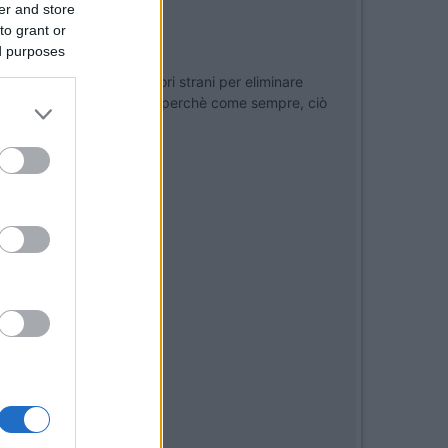
er and store
to grant or
.
ed purposes
o di installare interruttori strani per eliminare
vita una autoradio cinese, perchè come sempre, ciò