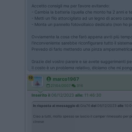
Accetto consigli ma per favore evitando:
- Cambia la batteria (quella che monto ha 2 anni e 
- Metti un filo attorcigliato ad un legno di acero ca
- Monta un pannello fotovoltaico dedicato (non ho pi
Ovviamente la cosa che farò appena avrò più tempo è
l'inconveniente sarebbe riconfigurare tutto il sistema
Prevedo di farlo mettendo una pinza amperometrica su
Grazie del vostro parere e se avete suggerimenti per 
Il costo è un problema relativo, diciamo che mi po
19
marco1967
27/04/2007
316
Inserito il
06/12/2023
alle:
11:46:30
In risposta al messaggio di
Gra76
del
06/12/2023
alle
10:0
Ciao a tutti, molto spesso se lascio il camper rimessato per pi
cinese