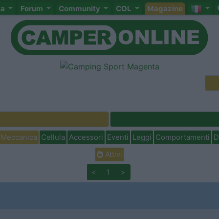
ta
Forum
Community
COL
Magazine
Meccanica
Cellula
Accessori
Eventi
Leggi
Comportamenti
D
Attivi
<
1
>