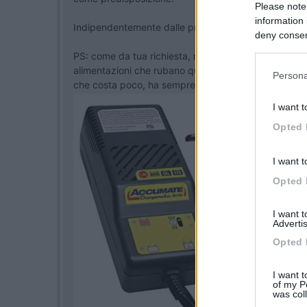
Please note
information 
Indipendentemente dalle proprie convinzioni, è SE
deny consent
in below Go
PS: come da tua richiesta, non ti consiglio di cambiar
alimentazioni che rubano qualche Ampere alla batter
Persona
che costa poco, ha sempre dietro l'angolo la fregat
I want t
Opted 
I want t
Opted 
I want 
Advertis
Opted 
I want t
of my P
was col