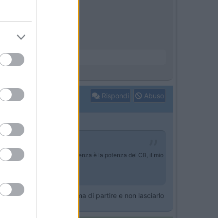
Rispondi
Abuso
icato alla BM, l'unica differenza è la potenza del CB, il mio
arlo solo qualche GG prima di partire e non lasciarlo