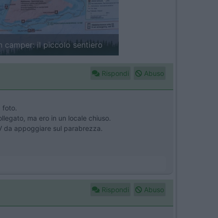
Next
in camper: il piccolo sentiero
Rispondi
Abuso
 foto.
llegato, ma ero in un locale chiuso.
V da appoggiare sul parabrezza.
Rispondi
Abuso