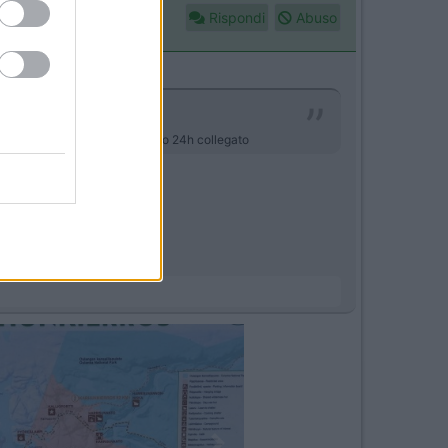
Rispondi
Abuso
prima di partire e non lasciarlo 24h collegato