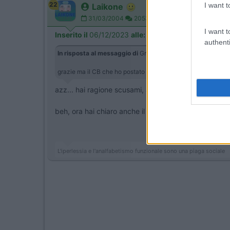
22
I want t
Laikone
31/03/2004
20536
I want t
Inserito il
06/12/2023
alle:
12:53:06
authenti
In risposta al messaggio di
Gra76
del
06/12/2023
alle
12:4
grazie ma il CB che ho postato è da 1 amp tipo il tuo per cui
azz... hai ragione scusami, avevo letto 10000mA...
beh, ora hai chiaro anche il motivo della scelta semp
L'iperlessia e l'analfabetismo funzionale sono una piaga sociale