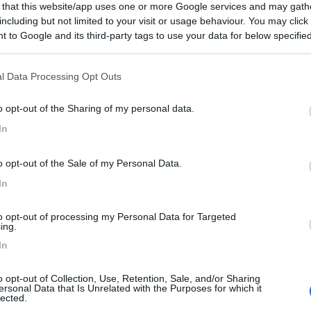
 that this website/app uses one or more Google services and may gath
including but not limited to your visit or usage behaviour. You may click 
MPRE MEGLIO non lasciare il mezzo collegato alla 230V perennemente
 to Google and its third-party tags to use your data for below specifi
ogle consent section.
e batteria, ne di installare pannelli FV, ne roba iperstellare, ma nemmen
ia... semplicemente perchè non ce n'è bisogno... magari in futuro e
l Data Processing Opt Outs
ura
o opt-out of the Sharing of my personal data.
In
o opt-out of the Sale of my Personal Data.
In
to opt-out of processing my Personal Data for Targeted
ing.
In
o opt-out of Collection, Use, Retention, Sale, and/or Sharing
ersonal Data that Is Unrelated with the Purposes for which it
lected.