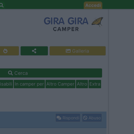
Accedi
Galleria
Cerca
isabili
In camper per
Altro Camper
Altro
Extra
Rispondi
Abuso