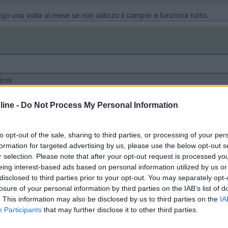
ego una volta al mese se non utilizzo il camper e funziona tutto.
0:19
ù di 2 mesi mi ritrovo con la batteria motore scarica e devo avviare coi cavi. La ca
ine -
Do Not Process My Personal Information
...
to opt-out of the sale, sharing to third parties, or processing of your per
iterei.
formation for targeted advertising by us, please use the below opt-out s
r selection. Please note that after your opt-out request is processed y
 io sul mezzo, ovvero un CB dedicato alla BM, l'unica differenza è la
eing interest-based ads based on personal information utilized by us or
SOLO per 2gg/mese non h24 x365gg.
disclosed to third parties prior to your opt-out. You may separately opt-
losure of your personal information by third parties on the IAB’s list of
0€ e qualora la batteria dovesse andare in corto quando è in carica 
. This information may also be disclosed by us to third parties on the
IA
lche danno, inteso come andare a fuoco... cosa che con i 10A della v
Participants
that may further disclose it to other third parties.
hi. Con la versione che ti ho proposto, essendo da 1,2A/max non avrai