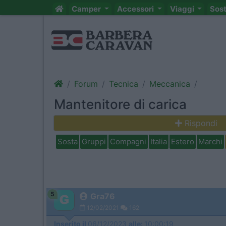
Camper
Accessori
Viaggi
Sos
Forum
Tecnica
Meccanica
Mantenitore di carica
Rispondi
Sosta
Gruppi
Compagni
Italia
Estero
Marchi
5
Gra76
12/02/2021
162
Inserito il
06/12/2023
alle:
10:00:19