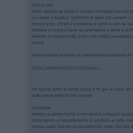
Ciao a tutti,
molto spesso se lascio il camper rimessato per più di
La causa è duplice: l'antifurto di serie del camper
mezzo amp. (infatti il problema si veriifca solo se l
batteria si ricarica bene da alternatore e tiene a suf
Avendo un impianto BS al litio non voglio parallelare 
carica.
Volevo quindi montare un mantenitore/caricatore di 
https://www.amazon.it/gp/produc...
Ho spazio sotto al sedile guida e ho già un cavo da 1
dalla presa esterna del camper.
Domande:
Vedete qualche rischio a mantenere collegato questo
Ipotizzando un assorbimento di antifurto e radio mol
veniva usato tramite un parallelatore della cbe che e