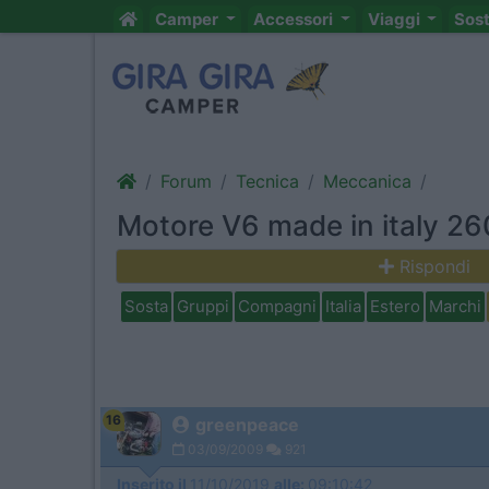
Camper
Accessori
Viaggi
Sos
Forum
Tecnica
Meccanica
Motore V6 made in italy 26
Rispondi
Sosta
Gruppi
Compagni
Italia
Estero
Marchi
16
greenpeace
03/09/2009
921
Inserito il
11/10/2019
alle:
09:10:42