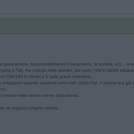
.
rza generazione, ma probabilmente il basamento, le testate, ecc... era
olata a Fiat, ma costola della daimler, del resto i VM 4 cilindri equi
no l'OM 642 6 cilindri a V sulla grand cherokee...
 sviluppare quando maserati entro nell' orbita Fiat. il motore era già
cc...
lo restare nelle severe norme statunitensi.
n ne vogliono proprio sentire...