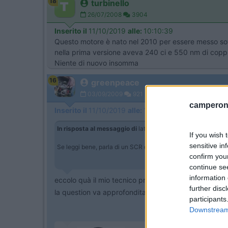
18
turbinello
26/07/2008
3904
Inserito il
11/10/2019
alle:
10:10:39
Questo motore è nato nel 2010 per essere messo sot
nella prima versione aveva 240 ci e 550 nm di copp
Niente di nuovo insomma
16
greenpeace
03/09/2009
921
camperonl
Inserito il
11/10/2019
alle:
10:18:10
In risposta al messaggio di
latrofa124
del
11/10/2019
alle
0
If you wish 
sensitive in
Se leggi bene, parla di un SCR del 50%piu grande, quindi utiliz
confirm you
continue se
information 
eccolo quà il mio tecnico preferito...
further disc
la question va approfondita, come suggerisci aspett
participants
Downstream 