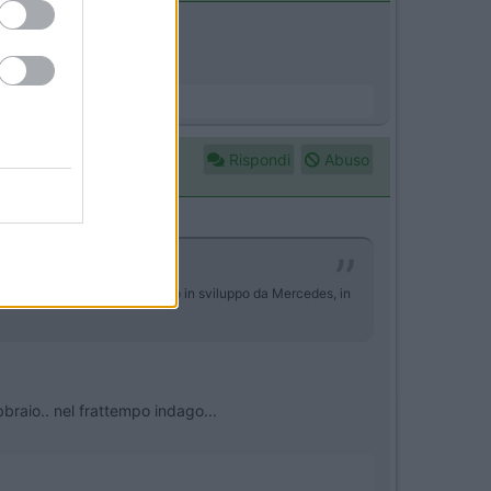
Rispondi
Abuso
ultimissima generazione, portato in sviluppo da Mercedes, in
braio.. nel frattempo indago...