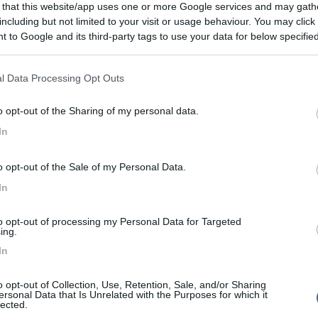
 that this website/app uses one or more Google services and may gath
including but not limited to your visit or usage behaviour. You may click 
 to Google and its third-party tags to use your data for below specifi
ogle consent section.
l Data Processing Opt Outs
o opt-out of the Sharing of my personal data.
In
Previous
o opt-out of the Sale of my Personal Data.
In
Finlandia 
to opt-out of processing my Personal Data for Targeted
ing.
In
o opt-out of Collection, Use, Retention, Sale, and/or Sharing
ersonal Data that Is Unrelated with the Purposes for which it
lected.
:10:39