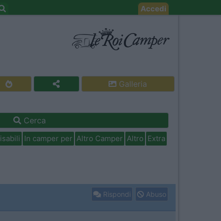
Accedi
Galleria
Cerca
isabili
In camper per
Altro Camper
Altro
Extra
Rispondi
Abuso