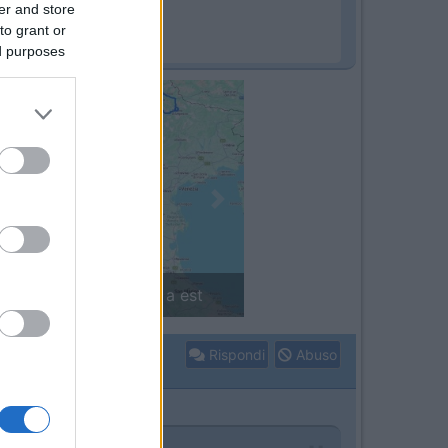
er and store
to grant or
ed purposes
Next
in camper: il piccolo sentiero
Rispondi
Abuso