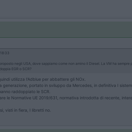
18:33
proposto negli USA, dove sappiamo come non amino il Diesel. La VM ha sempre prod
io doppia EGR o SCR?
indi utilizza l'Adblue per abbattere gli NOx.
issima generazione, portato in sviluppo da Mercedes, in definitiva I si
 hanno raddoppiato le SCR.
are le Normative UE 2019/631, normativa introdotta di recente, interes
visti in fiera, I libretti no.