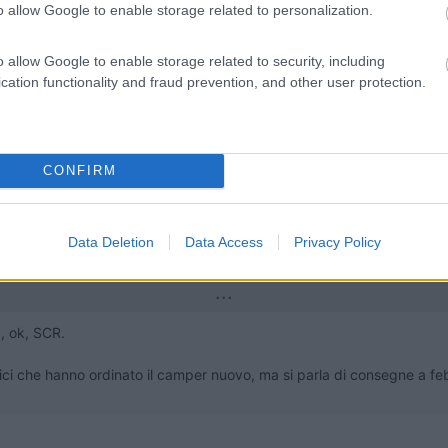
o allow Google to enable storage related to personalization.
o allow Google to enable storage related to security, including
che non fanno mai male.
cation functionality and fraud prevention, and other user protection.
CONFIRM
9:46:10
Data Deletion
Data Access
Privacy Policy
za l'Adblue per abbattere gli NOx. ​​​​​​Credo riprende il progetto diesel Bosch di 
...
, ok, SCR.
mici che hanno ordinato il camper nuovo, ma si parla di consegne a feb