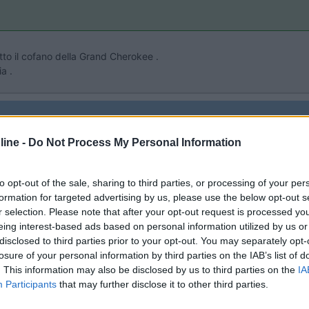
to il cofano della Grand Cherokee .
ia .
ine -
Do Not Process My Personal Information
9:46:10
to opt-out of the sale, sharing to third parties, or processing of your per
formation for targeted advertising by us, please use the below opt-out s
za l'Adblue per abbattere gli NOx. ​​​​​​Credo riprende il progetto diesel Bosch di 
r selection. Please note that after your opt-out request is processed y
...
eing interest-based ads based on personal information utilized by us or
disclosed to third parties prior to your opt-out. You may separately opt-
losure of your personal information by third parties on the IAB’s list of
iamo nuovi contributi
. This information may also be disclosed by us to third parties on the
IA
Participants
that may further disclose it to other third parties.