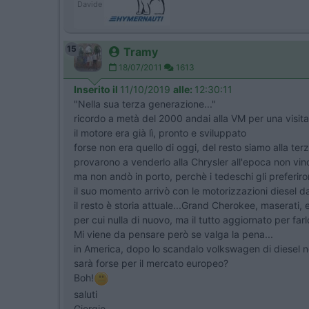
Davide
15
Tramy
18/07/2011
1613
Inserito il
11/10/2019
alle:
12:30:11
"Nella sua terza generazione..."
ricordo a metà del 2000 andai alla VM per una visita
il motore era già lì, pronto e sviluppato
forse non era quello di oggi, del resto siamo alla te
provarono a venderlo alla Chrysler all'epoca non vinc
ma non andò in porto, perchè i tedeschi gli preferiro
il suo momento arrivò con le motorizzazioni diesel da
il resto è storia attuale...Grand Cherokee, maserati, e
per cui nulla di nuovo, ma il tutto aggiornato per far
Mi viene da pensare però se valga la pena...
in America, dopo lo scandalo volkswagen di diesel no
sarà forse per il mercato europeo?
Boh!
saluti
Giorgio