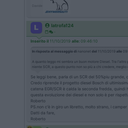
Davide
latrofa124
-
Inserito il
11/10/2019
alle:
09:46:10
In risposta al messaggio di
nanonet
del
11/10/2019
alle
09:
A quanto leggo mi sembra un buon motore Diesel. Tra l'altro 
niente SCR, a questo punto non so più a chi credere, megl
Se leggi bene, parla di un SCR del 50%piu grande, qu
​​​​​​Credo riprende il progetto diesel Bosch di ultim
catena EGR/SCR è calda la seconda fredda, quindi
questa evoluzione dei diesel e non solo è per rispett
Roberto
PS.non c'è in giro un libretto, molto strano, i camper si, 
Datti da fare,
Roberto