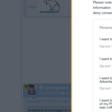
Please note
Filippo
information 
deny consent
in below Go
Persona
I want t
Opted 
I want t
Opted 
I want 
Advertis
16
greenpeace
Opted 
03/09/2009
921
I want t
Inserito il
11/10/2019
alle:
10:22:27
of my P
was col
In risposta al messaggio di
turbinello
del
11/10/2019
alle
10