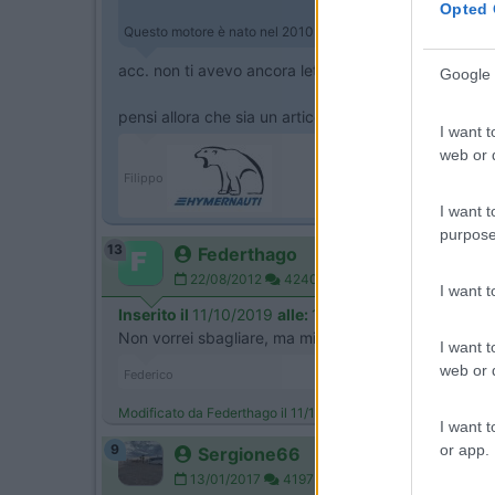
Opted 
Questo motore è nato nel 2010 per essere messo sotto il co
acc. non ti avevo ancora letto
Google 
pensi allora che sia un articolo sponsorizzato che 
I want t
web or d
Filippo
I want t
purpose
13
Federthago
22/08/2012
4240
I want 
Inserito il
11/10/2019
alle:
11:34:01
Non vorrei sbagliare, ma mi sembra che sia il moto
I want t
web or d
Federico
Modificato da Federthago il 11/10/2019 alle 11:52:04
I want t
or app.
9
Sergione66
13/01/2017
4197