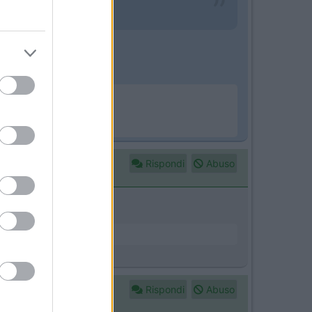
ia . Niente di nuovo insomma
Rispondi
Abuso
Rispondi
Abuso