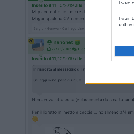
I want t
Inserito il
11/10/2019
alle:
12:04:25
Mi piacerebbe un motore del genere sul camper .
I want t
Magari qualche CV in meno e un pò di Nm in più ... 
authenti
Sergio - Genova - Carthago Liner 65LE (Jeegolino)
20
nanonet
27/02/2006
11351
Inserito il
11/10/2019
alle:
12:05:48
In risposta al messaggio di
latrofa124
del
11/10/2019
alle
0
Se leggi bene, parla di un SCR del 50%piu grande, quindi utiliz
Non avevo letto bene (velocemente da smartphone)
Per il libretto mi metto a caccia.... ho almeno 3/4 a