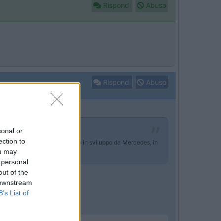
Rispondi
Abuso
Rispondi
Abuso
sonal or
ection to
ultimissima generazione, portato in sviluppo da Mercedes, in
ou may
 personal
out of the
 downstream
B’s List of