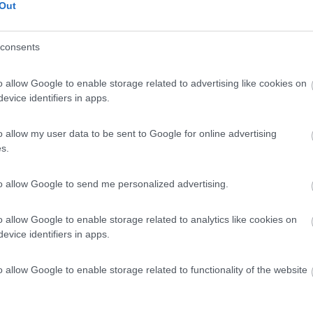
Out
fano della Grand Cherokee . nella prima versione aveva 240 ci e 550 nm di copp
consents
non un'evoluzione endotermica?
o allow Google to enable storage related to advertising like cookies on
evice identifiers in apps.
o allow my user data to be sent to Google for online advertising
s.
to allow Google to send me personalized advertising.
re che monta la Maserati SUV
o allow Google to enable storage related to analytics like cookies on
evice identifiers in apps.
o allow Google to enable storage related to functionality of the website