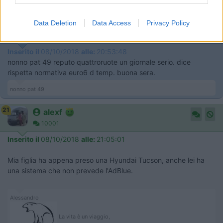
Modificato da latrofa124 il 08/10/2018 alle 19:04:56
8
Data Deletion
Data Access
Privacy Policy
ex camionaro
4288
Inserito il
08/10/2018
alle:
20:53:48
nonno pat 49 reputo quattroruote un giornale serio. dice
rispetta normativa euro6 d temp. buona sera.
nonno pat 49
21
alexf
10001
Inserito il
08/10/2018
alle:
21:05:01
Mia figlia ha appena preso una Hyundai Tucson, anche lei ha
una sistema che non prevede l'AdBlue.
Alessandro
La vita è un viaggio,