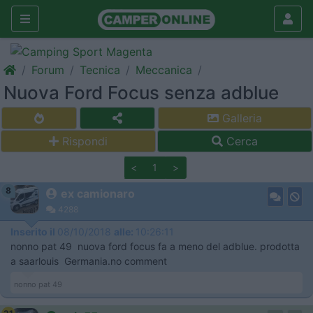
Forum
Tecnica
Meccanica
Nuova Ford Focus senza adblue
Galleria
Rispondi
Cerca
<
1
>
8
ex camionaro
4288
Inserito il
08/10/2018
alle:
10:26:11
nonno pat 49 nuova ford focus fa a meno del adblue. prodotta
a saarlouis Germania.no comment
nonno pat 49