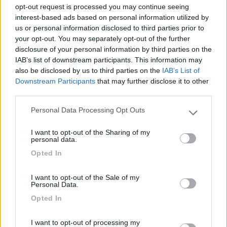
opt-out request is processed you may continue seeing
interest-based ads based on personal information utilized by
us or personal information disclosed to third parties prior to
your opt-out. You may separately opt-out of the further
disclosure of your personal information by third parties on the
IAB’s list of downstream participants. This information may
also be disclosed by us to third parties on the
IAB’s List of
Downstream Participants
that may further disclose it to other
third parties.
Personal Data Processing Opt Outs
Please note that this website/app uses one or more Google
services and may gather and store information including but
19
IZ4DJI
I want to opt-out of the Sharing of my
not limited to your visit or usage behaviour. You may click to
personal data.
58914
grant or deny consent to Google and its third-party tags to
Opted In
use your data for below specified purposes in below Google
Inserito il
08/10/2018
alle:
14:31:32
consent section.
In risposta al messaggio di
ex camionaro
del
08/10/2018
alle
14:27:24
I want to opt-out of the Sale of my
Personal Data.
nonno pat 49 spero abbiano migliorato componenti ad blue tipo
Opted In
intasamenti e rogne di dosaggio che per quanto visto specialmente su
mezzi pesanti sono piuttosto frequenti, purtroppo è il progresso, ciao
I want to opt-out of processing my