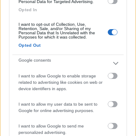
Personal Data for Targeted Advertising.
Con lo Sprinter ho gia fatto 50mila km e quasi 4 anni senza
nessun problema con l ADBLUE, serve un po di attenzione nel
Opted In
manipolarlo, solo contenitori puliti e non usati per nullaltro,
eventuale imbuto dedicato solo a quello e tenuto sempre pulito.
I want to opt-out of Collection, Use,
Se si inquina l ADBLUE travasandolo in maniera impropria o
Retention, Sale, and/or Sharing of my
Personal Data that Is Unrelated with the
contaminandolo, succedono i guai. Potrebbe essere che chi ha
Purposes for which it was collected.
avuto guai è perchè non lo ha manipolato in maniera sterile.
Opted Out
____________________________________
Google consents
Tommaso IZ4DJI
I want to allow Google to enable storage
www.iz4dji.it
related to advertising like cookies on web or
device identifiers in apps.
I want to allow my user data to be sent to
Google for online advertising purposes.
latrofa124
I want to allow Google to send me
-
personalized advertising.
Inserito il
08/10/2018
alle:
18:58:36