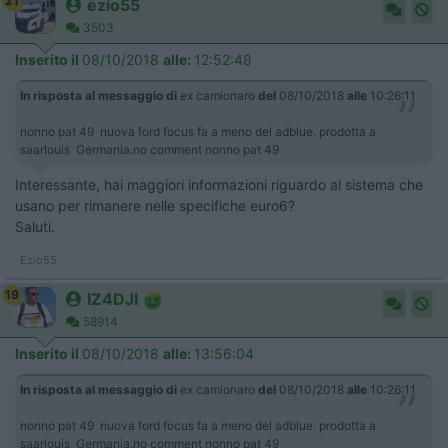
21
ezio55
3503
Inserito il
08/10/2018
alle:
12:52:48
In risposta al messaggio di
ex camionaro
del
08/10/2018
alle
10:26:11
nonno pat 49 nuova ford focus fa a meno del adblue. prodotta a
saarlouis Germania.no comment nonno pat 49
Interessante, hai maggiori informazioni riguardo al sistema che
usano per rimanere nelle specifiche euro6?
Saluti.
Ezio55
19
IZ4DJI
58914
Inserito il
08/10/2018
alle:
13:56:04
In risposta al messaggio di
ex camionaro
del
08/10/2018
alle
10:26:11
nonno pat 49 nuova ford focus fa a meno del adblue. prodotta a
saarlouis Germania.no comment nonno pat 49