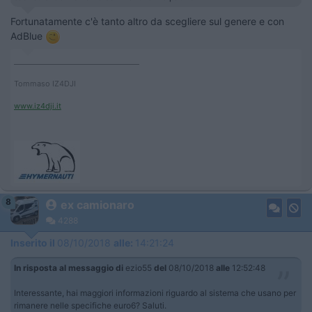
Fortunatamente c'è tanto altro da scegliere sul genere e con
AdBlue
____________________________________
Tommaso IZ4DJI
www.iz4dji.it
8
ex camionaro
4288
Inserito il
08/10/2018
alle:
14:21:24
In risposta al messaggio di
ezio55
del
08/10/2018
alle
12:52:48
Interessante, hai maggiori informazioni riguardo al sistema che usano per
rimanere nelle specifiche euro6? Saluti.