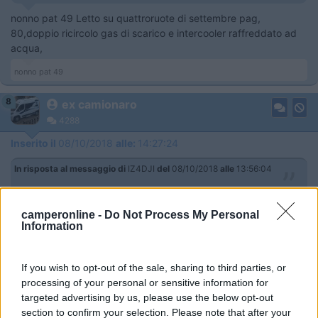
nonno pat 49 Letto su quattroruote di settembre pag,
80,doppio ricircolo gas di scarico e intercooler raffreddato ad
acqua,
nonno pat 49
8
ex camionaro
4288
Inserito il
08/10/2018
alle:
14:27:24
In risposta al messaggio di
IZ4DJI
del
08/10/2018
alle
13:56:04
Fortunatamente c'è tanto altro da scegliere sul genere e con AdBlue
camperonline -
Do Not Process My Personal
nonno pat 49 spero abbiano migliorato componenti ad blue tipo
Information
intasamenti e rogne di dosaggio che per quanto visto
specialmente su mezzi pesanti sono piuttosto frequenti,
purtroppo è il progresso, ciao
If you wish to opt-out of the sale, sharing to third parties, or
processing of your personal or sensitive information for
nonno pat 49
targeted advertising by us, please use the below opt-out
section to confirm your selection. Please note that after your