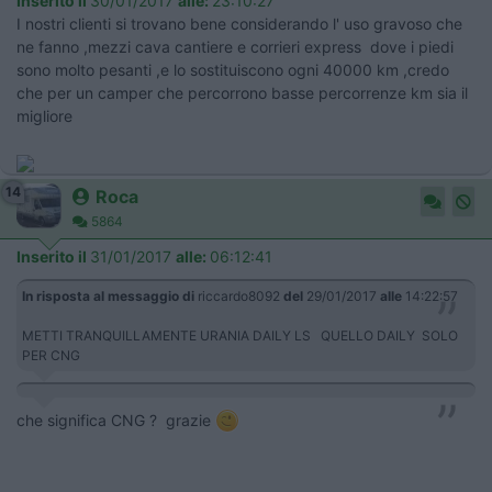
Inserito il
30/01/2017
alle:
23:10:27
I nostri clienti si trovano bene considerando l' uso gravoso che
ne fanno ,mezzi cava cantiere e corrieri express dove i piedi
sono molto pesanti ,e lo sostituiscono ogni 40000 km ,credo
che per un camper che percorrono basse percorrenze km sia il
migliore
14
Roca
5864
Inserito il
31/01/2017
alle:
06:12:41
In risposta al messaggio di
riccardo8092
del
29/01/2017
alle
14:22:57
METTI TRANQUILLAMENTE URANIA DAILY LS QUELLO DAILY SOLO
PER CNG
che significa CNG ? grazie