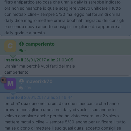
filtro antiparticolato cosa che urania daily ls sarebbe indicato
ora non so neanche io quale scegliere volevo unificare il tutto
con motul x cline+ sempre 5/30 ma leggo nel forum di chi ha
daily dice meglio mettere urania boohhhh ringrazio dei consigli
e essendo nuovo accetto consigli su migliorie da apportere al
daily grzie e a presto.
camperlento
-
Inserito il
26/01/2017
alle:
21:03:05
urania? ma perchè vuoi farti del male
camperlento
10
maverixk70
309
Inserito il
26/01/2017
alle:
21:16:44
perche? qualcuno nel forum dice che i meccanici che hanno
provato consigliano urania nel daily ci vuole il suo anche io
volevo cambiare anche perche ho visto essere un c2 volevo
mettere motul x cline + sempre 5/30 anche per unificare il tutto
ma se dicono di mettere il suo quasi quasi accetto consigli se