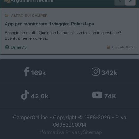
Argomenti recenti
ALTRO SUI CAMPER
App per monitorare il viaggio: Polarsteps
Buongiorno a tutti. Qualcuno ha mai utilizzato l'app in questione?
Eventualmente cone vi...
Omar73
Oggi alle 09:38
169k
342k
42,6k
74K
CamperOnLine - Copyright © 1998-2026 - P.Iva
06953990014
Informativa Privacy
Sitemap