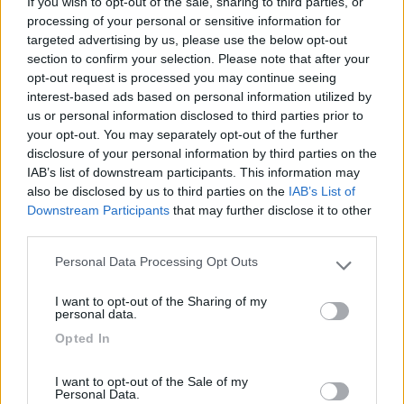
If you wish to opt-out of the sale, sharing to third parties, or
Inserito il
31/01/2017
alle:
11:28:55
processing of your personal or sensitive information for
targeted advertising by us, please use the below opt-out
section to confirm your selection. Please note that after your
opt-out request is processed you may continue seeing
interest-based ads based on personal information utilized by
us or personal information disclosed to third parties prior to
Se non riesci a ripararlo a martellate deve trattarsi di un guasto
your opt-out. You may separately opt-out of the further
elettrico.
disclosure of your personal information by third parties on the
IAB’s list of downstream participants. This information may
Roberto
also be disclosed by us to third parties on the
IAB’s List of
Downstream Participants
that may further disclose it to other
third parties.
10
maverixk70
309
Personal Data Processing Opt Outs
Please note that this website/app uses one or more Google
Inserito il
03/02/2017
alle:
23:36:16
services and may gather and store information including but
I want to opt-out of the Sharing of my
Buona sera scusate se chiedo ma leggo che quasi tutti sul daily
not limited to your visit or usage behaviour. You may click to
personal data.
mettono urania ma e per prezzo o perché? ce qualcuno che usa
grant or deny consent to Google and its third-party tags to
Opted In
altro tipo olio motore da consigliarmi? ne sto leggendo di
use your data for below specified purposes in below Google
caratteristiche e uno ha quello e uno ha quel altra
consent section.
I want to opt-out of the Sale of my
caratteristica....... uff metto quello di semi vari? hihihi scherzo
Personal Data.
ce qualcuno che usa altri olii motore oltre a urania? grazie delle