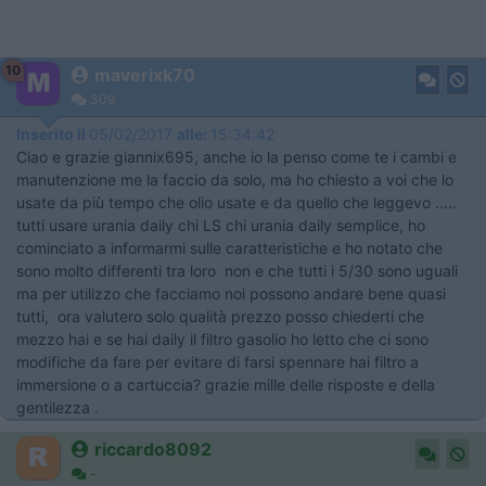
10
maverixk70
309
Inserito il
05/02/2017
alle:
15:34:42
Ciao e grazie giannix695, anche io la penso come te i cambi e
manutenzione me la faccio da solo, ma ho chiesto a voi che lo
usate da più tempo che olio usate e da quello che leggevo .....
tutti usare urania daily chi LS chi urania daily semplice, ho
cominciato a informarmi sulle caratteristiche e ho notato che
sono molto differenti tra loro non e che tutti i 5/30 sono uguali
ma per utilizzo che facciamo noi possono andare bene quasi
tutti, ora valutero solo qualità prezzo posso chiederti che
mezzo hai e se hai daily il filtro gasolio ho letto che ci sono
modifiche da fare per evitare di farsi spennare hai filtro a
immersione o a cartuccia? grazie mille delle risposte e della
gentilezza .
riccardo8092
-