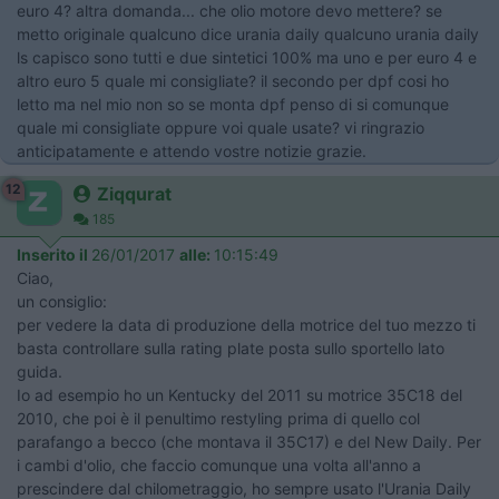
euro 4? altra domanda... che olio motore devo mettere? se
metto originale qualcuno dice urania daily qualcuno urania daily
ls capisco sono tutti e due sintetici 100% ma uno e per euro 4 e
altro euro 5 quale mi consigliate? il secondo per dpf cosi ho
letto ma nel mio non so se monta dpf penso di si comunque
quale mi consigliate oppure voi quale usate? vi ringrazio
anticipatamente e attendo vostre notizie grazie.
12
Ziqqurat
185
Inserito il
26/01/2017
alle:
10:15:49
Ciao,
un consiglio:
per vedere la data di produzione della motrice del tuo mezzo ti
basta controllare sulla rating plate posta sullo sportello lato
guida.
Io ad esempio ho un Kentucky del 2011 su motrice 35C18 del
2010, che poi è il penultimo restyling prima di quello col
parafango a becco (che montava il 35C17) e del New Daily. Per
i cambi d'olio, che faccio comunque una volta all'anno a
prescindere dal chilometraggio, ho sempre usato l'Urania Daily