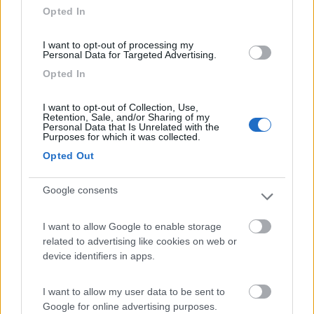
Opted In
risposte.
16
cananni
I want to opt-out of processing my
Personal Data for Targeted Advertising.
1720
Opted In
Inserito il
04/02/2017
alle:
00:51:25
sempre usato mobil delvac 1 5/40 fino a che ho avuto da 35/10
fari rotondi al 35/13 2800, attualmente sul 35/18 ho sempre
I want to opt-out of Collection, Use,
Retention, Sale, and/or Sharing of my
usato il mobil super 3000 xe 5/30 e ha attualmente 630.000
Personal Data that Is Unrelated with the
km
Purposes for which it was collected.
Adelmo
Opted Out
14
Roca
5864
Google consents
Inserito il
04/02/2017
alle:
08:20:53
I want to allow Google to enable storage
In risposta al messaggio di
maverixk70
del
03/02/2017
alle
23:36:16
related to advertising like cookies on web or
device identifiers in apps.
Buona sera scusate se chiedo ma leggo che quasi tutti sul daily mettono
urania ma e per prezzo o perché? ce qualcuno che usa altro tipo olio
motore da consigliarmi? ne sto leggendo di caratteristiche e uno ha
I want to allow my user data to be sent to
quello e uno
Google for online advertising purposes.