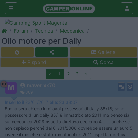
Forum
Tecnica
Meccanica
Olio motore per Daily
Galleria
Rispondi
Cerca
<
1
2
3
>
10
maverixk70
309
Inserito il
23/01/2017
alle:
23:38:07
Buona sera chiedo lumi avoi possessori di daily 35/18; sono
possessore di un daily 35/18 immatricolato 2011 ma penso sia
su meccanica 2008 rispetta direttiva cee euro 4 ...... anche se
non capisco perché dal 01/01/2008 dovrebbe essere un euro 5
invece il mio che e stato immatricolato 2011 rispetta direttiva