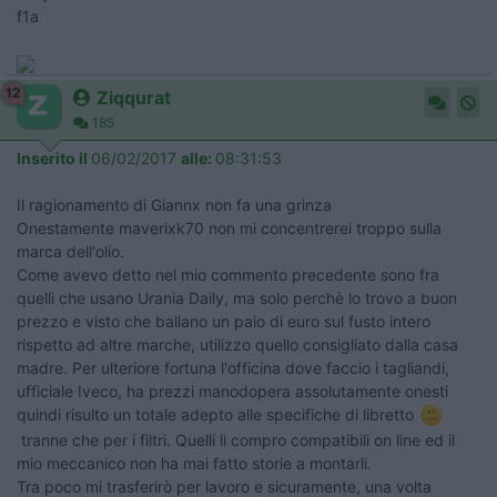
f1a
12
Ziqqurat
185
Inserito il
06/02/2017
alle:
08:31:53
Il ragionamento di Giannx non fa una grinza
Onestamente maverixk70 non mi concentrerei troppo sulla
marca dell'olio.
Come avevo detto nel mio commento precedente sono fra
quelli che usano Urania Daily, ma solo perchè lo trovo a buon
prezzo e visto che ballano un paio di euro sul fusto intero
rispetto ad altre marche, utilizzo quello consigliato dalla casa
madre. Per ulteriore fortuna l'officina dove faccio i tagliandi,
ufficiale Iveco, ha prezzi manodopera assolutamente onesti
quindi risulto un totale adepto alle specifiche di libretto
tranne che per i filtri. Quelli li compro compatibili on line ed il
mio meccanico non ha mai fatto storie a montarli.
Tra poco mi trasferirò per lavoro e sicuramente, una volta