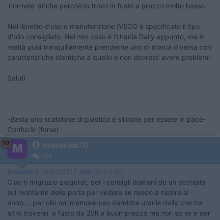
'normale' anche perchè lo trovo in fusto a prezzo molto basso.
Nel libretto d'uso e manutenzione IVECO è specificato il tipo
d'olio consigliato. Nel mio caso è l'Urania Daily appunto, ma in
realtà puoi tranquillamente prenderne uno di marca diversa con
caratteristiche identiche a quello e non dovresti avere problemi.
Saluti
-Basta uno scatolone di plastica e silicone per essere in pace-
Confucio (forse)
10
maverixk70
309
Inserito il
26/01/2017
alle:
21:00:59
Ciao ti ringrazio ziqqurat, per i consigli domani do un occhiata
sul montante della porta per vedere se riesco a risalire al
anno.... per olio nel manuale uso darebbe urania daily che tra
altro troverei a fusto da 20lt a buon prezzo ma non so se e per