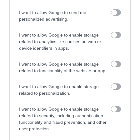
...
I want to allow Google to send me
personalized advertising.
bardhall xtc c60 5w40 100 % sintetico circa 12 euro x lt. iveco
35 s 13 del 2002.
I want to allow Google to enable storage
related to analytics like cookies on web or
device identifiers in apps.
Se non riesci a ripararlo a martellate deve trattarsi di un guasto
elettrico.
I want to allow Google to enable storage
related to functionality of the website or app.
Roberto
I want to allow Google to enable storage
18
Giankreos3005
related to personalization.
3405
Inserito il
05/02/2017
alle:
12:49:01
I want to allow Google to enable storage
l'olio è tutto uguale per cui devi solo rispettare la gradazione
related to security, including authentication
che deve essere sempre 5W30.....e non ti fare incantare dalle
functionality and fraud prevention, and other
sirene...l' olio VA' CAMBIATO a 10.000km o un' Anno di vita....
user protection.