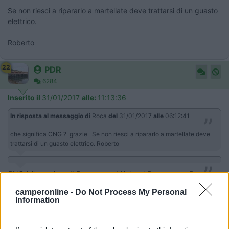
Se non riesci a ripararlo a martellate deve trattarsi di un guasto
elettrico.
Roberto
22
PDR
6284
Inserito il
31/01/2017
alle:
11:13:36
In risposta al messaggio di
Roca
del
31/01/2017
alle
06:12:41
che significa CNG ? grazie Se non riesci a ripararlo a martellate deve
trattarsi di un guasto elettrico. Roberto
CNG è l'acronimo di Compressed Natural Gas, ovvero Gas
Naturale Compresso, alias Metano; un pò come GPL (allì'estero
camperonline -
Do Not Process My Personal
LPG) sta per Gas di Petrolio Liquefatto
Information
14
Roca
5864