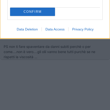
lo sò che i nostri mezzi difficilmente raggiungono i km totali in
un' Anno...ma l'olio soffre anche a stare fermo....
CONFIRM
io compero un' Olio da Euro 6,50 in magazzino e me lo cambio
da solo....
Data Deletion
Data Access
Privacy Policy
vedi tù se ti vuoi fare spennare da fantomatici meccanici
amici....e/o risparmiare
PS non ti fare spaventare da danni subiti perchè o per
come....non è vero....gli olii vanno bene tutti purchè se ne
rispetti la viscosità ...